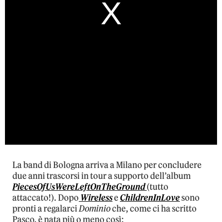
La band di Bologna arriva a Milano per concludere
due anni trascorsi in tour a supporto dell’album
PiecesOfUsWereLeftOnTheGround
(tutto
attaccato!). Dopo
Wireless
e
ChildrenInLove
sono
pronti a regalarci
Dominio
che, come ci ha scritto
Pasco, è nata più o meno così: