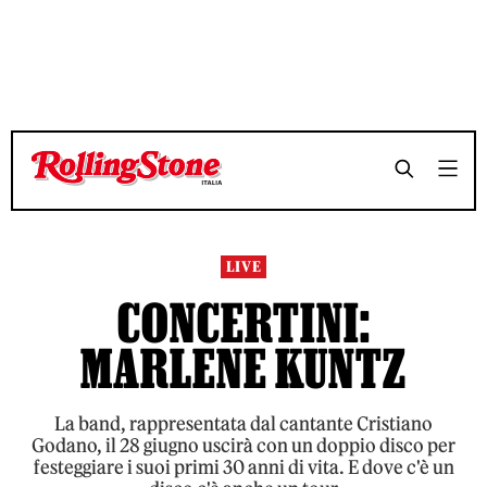
TEMPO DI LETTURA 3 MINUTI
TEMPO DI LETTURA 3 MINUTI
SHARE
SHARE
LIVE
CONCERTINI:
MARLENE KUNTZ
La band, rappresentata dal cantante Cristiano
Godano, il 28 giugno uscirà con un doppio disco per
festeggiare i suoi primi 30 anni di vita. E dove c'è un