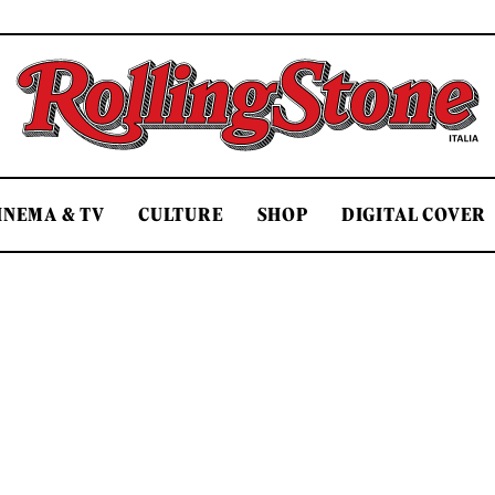
Rolling Stone Italia
INEMA & TV
CULTURE
SHOP
DIGITAL COVER