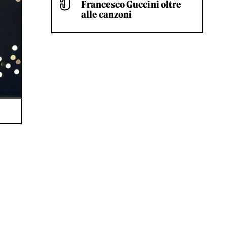
Francesco Guccini oltre
alle canzoni