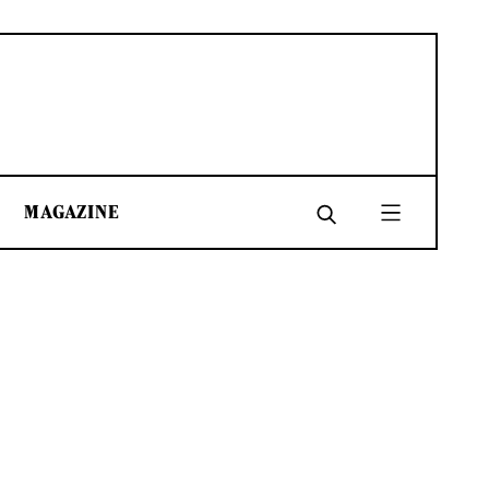
MAGAZINE
SHARE
SHARE