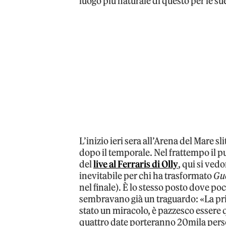
luogo più naturale di questo per le su
L’inizio ieri sera all’Arena del Mare sl
dopo il temporale. Nel frattempo il pu
del
live al Ferraris di Olly
, qui si ve
inevitabile per chi ha trasformato
Gu
nel finale). È lo stesso posto dove poc
sembravano già un traguardo: «La pri
stato un miracolo, è pazzesco essere q
quattro date porteranno 20mila perso