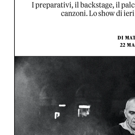
I preparativi, il backstage, il palc
canzoni. Lo show di ieri
DI
MAT
22 MA