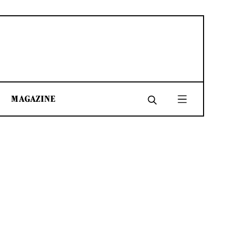
MAGAZINE
SHARE
SHARE