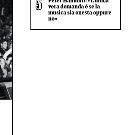
Peter Hammill: «L’unica
vera domanda è se la
musica sia onesta oppure
no»