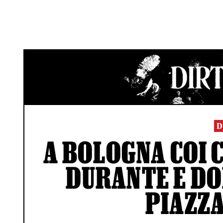
D
A BOLOGNA COI C
DURANTE E DO
PIAZZ