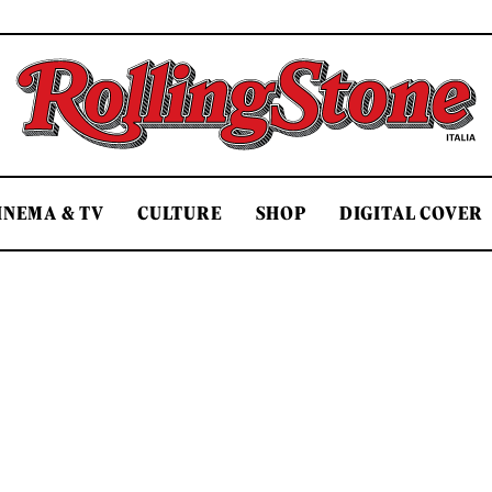
Rolling Stone Italia
INEMA & TV
CULTURE
SHOP
DIGITAL COVER