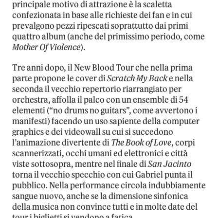
principale motivo di attrazione è la scaletta
confezionata in base alle richieste dei fan e in cui
prevalgono pezzi ripescati soprattutto dai primi
quattro album (anche del primissimo periodo, come
Mother Of Violence
).
Tre anni dopo, il New Blood Tour che nella prima
parte propone le cover di
Scratch My Back
e nella
seconda il vecchio repertorio riarrangiato per
orchestra, affolla il palco con un ensemble di 54
elementi (“no drums no guitars”, come avvertono i
manifesti) facendo un uso sapiente della computer
graphics e dei videowall su cui si succedono
l’animazione divertente di
The Book of Love
, corpi
scannerizzati, occhi umani ed elettronici e città
viste sottosopra, mentre nel finale di
San Jacinto
torna il vecchio specchio con cui Gabriel punta il
pubblico. Nella performance circola indubbiamente
sangue nuovo, anche se la dimensione sinfonica
della musica non convince tutti e in molte date del
tour i biglietti si vendono a fatica.