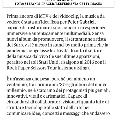
PETER GABRIEL
FOTO: STEFAN M. PRAGER/REDFERNS VIA GETTY IMAGES
Prima ancora di MTV e dei videoclip, la musica da
vedere è stata un’idea fissa per
Peter Gabriel
,
capace di trasformare i suoi concerti in esperienze
immersive e autenticamente multimediali. Senza
nuovi album da promuovere, il settantenne artista
del Surrey si è messo in stand-by molto prima che la
pandemia congelasse le attività di tutto il settore
della musica dal vivo (le sue ultime apparizioni,
peraltro nei soli Stati Uniti, risalgono al 2016 con il
Rock Paper Scissors Tour insieme a Sting).
È un’assenza che pesa, perché per almeno un
ventennio, tra i primi anni ’80 e gli albori del nuovo
millennio, ne è stato uno dei protagonisti più geniali,
innovativi, vitali e carismatici. Capace di
circondarsi di collaboratori visionari quanto lui e di
sfruttare tecnologie allo stato dell’arte per
comunicare idee, concetti e messaggi che andassero