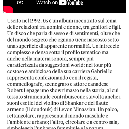
Uscito nel 1992,
Us
è un album incentrato sul tema
delle relazioni tra uomini e donne, tra genitori e figli.
Un disco che parla di sesso e di sentimenti, oltre che
del mondo segreto che ognuno tiene nascosto sotto
una superficie di apparente normalità. Un intreccio
complesso e denso sotto il profilo tematico ma
anche nella materia sonora, sempre più
caratterizzata da suggestioni world: nel tour più
costoso e ambizioso della sua carriera Gabriel lo
rappresenta confezionando con il regista,
commediografo, scenografo e attore canadese
Robert Lepage uno show rimasto nella storia, al cui
tessuto strumentale contribuiscono stavolta anche i
suoni esotici del violino di Shankar e del flauto
armeno (il doudouk) di Levon Minassian. Un palco,
rettangolare, rappresenta il mondo maschile e
l’ambiente urbano; l’altro, circolare e a centro sala,
simboleggia l’universo femminile e la natura,