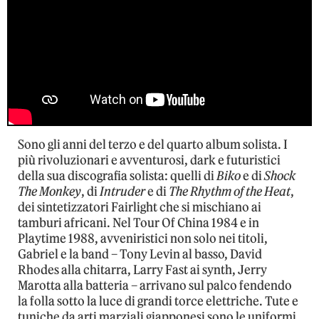
Sono gli anni del terzo e del quarto album solista. I
più rivoluzionari e avventurosi, dark e futuristici
della sua discografia solista: quelli di
Biko
e di
Shock
The Monkey
, di
Intruder
e di
The Rhythm of the Heat
,
dei sintetizzatori Fairlight che si mischiano ai
tamburi africani. Nel Tour Of China 1984 e in
Playtime 1988, avveniristici non solo nei titoli,
Gabriel e la band – Tony Levin al basso, David
Rhodes alla chitarra, Larry Fast ai synth, Jerry
Marotta alla batteria – arrivano sul palco fendendo
la folla sotto la luce di grandi torce elettriche. Tute e
tuniche da arti marziali giapponesi sono le uniformi