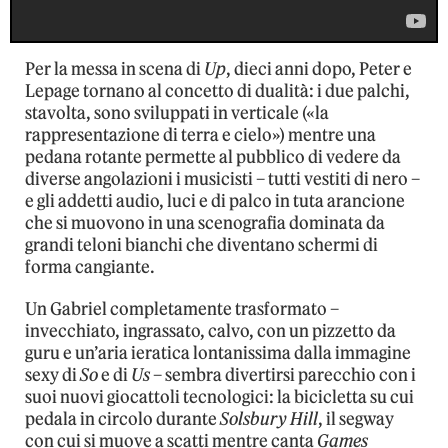
Per la messa in scena di
Up
, dieci anni dopo, Peter e
Lepage tornano al concetto di dualità: i due palchi,
stavolta, sono sviluppati in verticale («la
rappresentazione di terra e cielo») mentre una
pedana rotante permette al pubblico di vedere da
diverse angolazioni i musicisti – tutti vestiti di nero –
e gli addetti audio, luci e di palco in tuta arancione
che si muovono in una scenografia dominata da
grandi teloni bianchi che diventano schermi di
forma cangiante.
Un Gabriel completamente trasformato –
invecchiato, ingrassato, calvo, con un pizzetto da
guru e un’aria ieratica lontanissima dalla immagine
sexy di
So
e di
Us
– sembra divertirsi parecchio con i
suoi nuovi giocattoli tecnologici: la bicicletta su cui
pedala in circolo durante
Solsbury Hill
, il segway
con cui si muove a scatti mentre canta
Games