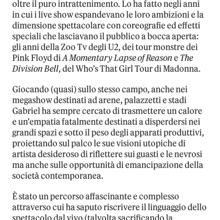
oltre il puro intrattenimento. Lo ha fatto negli anni
in cui i live show espandevano le loro ambizioni e la
dimensione spettacolare con coreografie ed effetti
speciali che lasciavano il pubblico a bocca aperta:
gli anni della Zoo Tv degli U2, dei tour monstre dei
Pink Floyd di
A Momentary Lapse of Reason
e
The
Division Bell
, del Who’s That Girl Tour di Madonna.
Giocando (quasi) sullo stesso campo, anche nei
megashow destinati ad arene, palazzetti e stadi
Gabriel ha sempre cercato di trasmettere un calore
e un’empatia fatalmente destinati a disperdersi nei
grandi spazi e sotto il peso degli apparati produttivi,
proiettando sul palco le sue visioni utopiche di
artista desideroso di riflettere sui guasti e le nevrosi
ma anche sulle opportunità di emancipazione della
società contemporanea.
È stato un percorso affascinante e complesso
attraverso cui ha saputo riscrivere il linguaggio dello
spettacolo dal vivo (talvolta sacrificando la