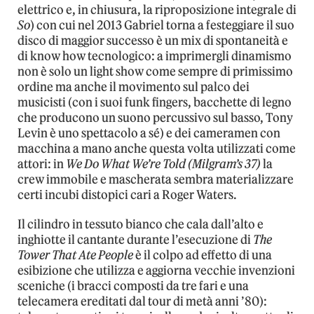
elettrico e, in chiusura, la riproposizione integrale di
So
) con cui nel 2013 Gabriel torna a festeggiare il suo
disco di maggior successo è un mix di spontaneità e
di know how tecnologico: a imprimergli dinamismo
non è solo un light show come sempre di primissimo
ordine ma anche il movimento sul palco dei
musicisti (con i suoi funk fingers, bacchette di legno
che producono un suono percussivo sul basso, Tony
Levin è uno spettacolo a sé) e dei cameramen con
macchina a mano anche questa volta utilizzati come
attori: in
We Do What We’re Told (Milgram’s 37)
la
crew immobile e mascherata sembra materializzare
certi incubi distopici cari a Roger Waters.
Il cilindro in tessuto bianco che cala dall’alto e
inghiotte il cantante durante l’esecuzione di
The
Tower That Ate People
è il colpo ad effetto di una
esibizione che utilizza e aggiorna vecchie invenzioni
sceniche (i bracci composti da tre fari e una
telecamera ereditati dal tour di metà anni ’80):