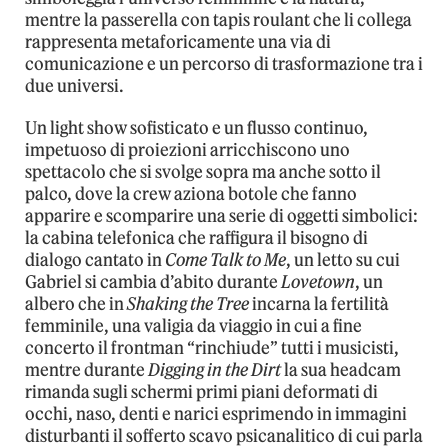
mentre la passerella con tapis roulant che li collega
rappresenta metaforicamente una via di
comunicazione e un percorso di trasformazione tra i
due universi.
Un light show sofisticato e un flusso continuo,
impetuoso di proiezioni arricchiscono uno
spettacolo che si svolge sopra ma anche sotto il
palco, dove la crew aziona botole che fanno
apparire e scomparire una serie di oggetti simbolici:
la cabina telefonica che raffigura il bisogno di
dialogo cantato in
Come Talk to Me
, un letto su cui
Gabriel si cambia d’abito durante
Lovetown
, un
albero che in
Shaking the Tree
incarna la fertilità
femminile, una valigia da viaggio in cui a fine
concerto il frontman “rinchiude” tutti i musicisti,
mentre durante
Digging in the Dirt
la sua headcam
rimanda sugli schermi primi piani deformati di
occhi, naso, denti e narici esprimendo in immagini
disturbanti il sofferto scavo psicanalitico di cui parla