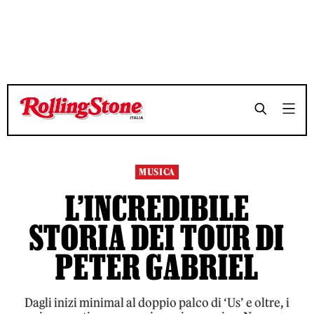
TEMPO DI LETTURA 13 MINUTI
TEMPO DI LETTURA 13 MINUTI
SHARE
SHARE
MUSICA
L’INCREDIBILE
STORIA DEI TOUR DI
PETER GABRIEL
Dagli inizi minimal al doppio palco di ‘Us’ e oltre, i