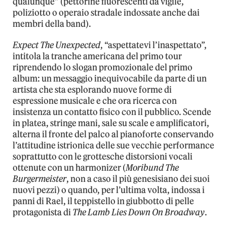
qualunque” (pettorine fluorescenti da vigile,
poliziotto o operaio stradale indossate anche dai
membri della band).
Expect The Unexpected
, “aspettatevi l’inaspettato”,
intitola la tranche americana del primo tour
riprendendo lo slogan promozionale del primo
album: un messaggio inequivocabile da parte di un
artista che sta esplorando nuove forme di
espressione musicale e che ora ricerca con
insistenza un contatto fisico con il pubblico. Scende
in platea, stringe mani, sale su scale e amplificatori,
alterna il fronte del palco al pianoforte conservando
l’attitudine istrionica delle sue vecchie performance
soprattutto con le grottesche distorsioni vocali
ottenute con un harmonizer (
Moribund The
Burgermeister
, non a caso il più genesisiano dei suoi
nuovi pezzi) o quando, per l’ultima volta, indossa i
panni di Rael, il teppistello in giubbotto di pelle
protagonista di
The Lamb Lies Down On Broadway
.