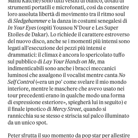
Manu Katché) sono tutti vestiti di bianco, dotati di
strumenti portatili e microfonati, così da consentire
loro assoluta libertà di movimento tra il ritmo soul
di
Sledgehammer
e la danza in costumi senegalesi di
In Your Eyes
(ospiti Youssou N’Dour e Les Super
Etoiles de Dakar). Lo richiede il carattere estroverso
del nuovo disco, anche se i momenti più intensi sono
legati all’esecuzione dei pezzi più intensi e
drammatici: il climax è ancora lo spericolato tuffo
sul pubblico di
Lay Your Hands on Me
, ma
indimenticabili sono anche i bracci meccanici
luminosi che assalgono il vocalist mentre canta
No
Self Control
(«era un po’ come svelare il mio mondo
interiore, mentre le maschere che avevo usato nei
tour precedenti erano in qualche modo una forma
di espressione esteriore», spiegherà lui in seguito) e
il finale ipnotico di
Mercy Street
, quando si
rannicchia su se stesso e striscia sul palco illuminato
da un unico spot.
Peter sfrutta il suo momento da pop star per allestire