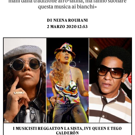
mani dalla tradizione afro-latina, ma fanno suonare
questa musica ai bianchi»
DI
NEENA ROUHANI
2 MARZO 2020 12:53
I MUSICISTI REGGAETON LA SISTA, IVY QUEEN E TEGO
CALDERÓN