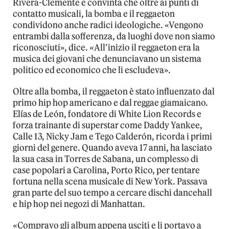
Rivera-Clemente è convinta che oltre ai punti di
contatto musicali, la bomba e il reggaeton
condividono anche radici ideologiche. «Vengono
entrambi dalla sofferenza, da luoghi dove non siamo
riconosciuti», dice. «All’inizio il reggaeton era la
musica dei giovani che denunciavano un sistema
politico ed economico che li escludeva».
Oltre alla bomba, il reggaeton è stato influenzato dal
primo hip hop americano e dal reggae giamaicano.
Elías de León, fondatore di White Lion Records e
forza trainante di superstar come Daddy Yankee,
Calle 13, Nicky Jam e Tego Calderón, ricorda i primi
giorni del genere. Quando aveva 17 anni, ha lasciato
la sua casa in Torres de Sabana, un complesso di
case popolari a Carolina, Porto Rico, per tentare
fortuna nella scena musicale di New York. Passava
gran parte del suo tempo a cercare dischi dancehall
e hip hop nei negozi di Manhattan.
«Compravo gli album appena usciti e li portavo a