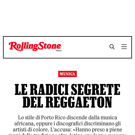
TEMPO DI LETTURA 9 MINUTI
TEMPO DI LETTURA 9 MINUTI
SHARE
SHARE
MUSICA
LE RADICI SEGRETE
DEL REGGAETON
Lo stile di Porto Rico discende dalla musica
africana, eppure i discografici discriminano gli
artisti di colore. L'accusa: «Hanno preso a piene