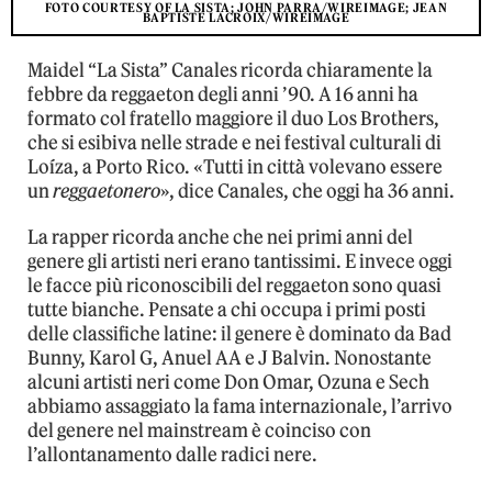
FOTO COURTESY OF LA SISTA; JOHN PARRA/WIREIMAGE; JEAN
BAPTISTE LACROIX/WIREIMAGE
Maidel “La Sista” Canales ricorda chiaramente la
febbre da reggaeton degli anni ’90. A 16 anni ha
formato col fratello maggiore il duo Los Brothers,
che si esibiva nelle strade e nei festival culturali di
Loíza, a Porto Rico. «Tutti in città volevano essere
un
reggaetonero
», dice Canales, che oggi ha 36 anni.
La rapper ricorda anche che nei primi anni del
genere gli artisti neri erano tantissimi. E invece oggi
le facce più riconoscibili del reggaeton sono quasi
tutte bianche. Pensate a chi occupa i primi posti
delle classifiche latine: il genere è dominato da Bad
Bunny, Karol G, Anuel AA e J Balvin. Nonostante
alcuni artisti neri come Don Omar, Ozuna e Sech
abbiamo assaggiato la fama internazionale, l’arrivo
del genere nel mainstream è coinciso con
l’allontanamento dalle radici nere.