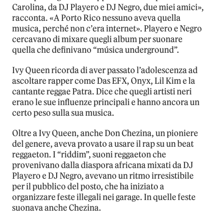
Carolina, da DJ Playero e DJ Negro, due miei amici»,
racconta. «A Porto Rico nessuno aveva quella
musica, perché non c’era internet». Playero e Negro
cercavano di mixare quegli album per suonare
quella che definivano “música underground”.
Ivy Queen ricorda di aver passato l’adolescenza ad
ascoltare rapper come Das EFX, Onyx, Lil Kim e la
cantante reggae Patra. Dice che quegli artisti neri
erano le sue influenze principali e hanno ancora un
certo peso sulla sua musica.
Oltre a Ivy Queen, anche Don Chezina, un pioniere
del genere, aveva provato a usare il rap su un beat
reggaeton. I “riddim”, suoni reggaeton che
provenivano dalla diaspora africana mixati da DJ
Playero e DJ Negro, avevano un ritmo irresistibile
per il pubblico del posto, che ha iniziato a
organizzare feste illegali nei garage. In quelle feste
suonava anche Chezina.