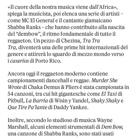
«Il cuore della nostra musica viene dall’Africa»,
spiega la musicista, poi elenca una serie di artisti –
come MC El General e il cantante giamaicano
Shabba Ranks – che hanno contribuito alla nascita
del “dembow”, il ritmo fondamentale di tutto il
reggaeton. Un pezzo di Chezina,
Tra Tra
Tra,
diventerà una delle prime hit internazionali del
genere e attirerà lo sguardo di mezzo mondo verso
i
caseríos
di Porto Rico.
Ancora oggi il reggaeton moderno contiene
campionamenti dancehall e reggae.
Murder She
Wrote
di Chaka Demus & Pliers è stata campionata in
54 canzoni, tra cui hit gigantesche come
El Taxi
di
Pitbull,
La Barría
di Wisin y Yandel,
Shaky Shaky
e
Que Tire Pa’lante
di Daddy Yankee.
Inoltre, secondo lo studioso di musica Wayne
Marshall, alcuni elementi strumentali di
Dem Bow,
una canzone di Shabba Ranks, sono stati usati