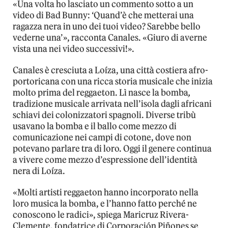
«Una volta ho lasciato un commento sotto a un
video di Bad Bunny: ‘Quand’è che metterai una
ragazza nera in uno dei tuoi video? Sarebbe bello
vederne una’», racconta Canales. «Giuro di averne
vista una nei video successivi!».
Canales è cresciuta a Loíza, una città costiera afro-
portoricana con una ricca storia musicale che inizia
molto prima del reggaeton. Lì nasce la bomba
,
tradizione musicale arrivata nell’isola dagli africani
schiavi dei colonizzatori spagnoli. Diverse tribù
usavano la bomba e il ballo come mezzo di
comunicazione nei campi di cotone, dove non
potevano parlare tra di loro. Oggi il genere continua
a vivere come mezzo d’espressione dell’identità
nera di Loíza.
«Molti artisti reggaeton hanno incorporato nella
loro musica la bomba, e l’hanno fatto perché ne
conoscono le radici», spiega Maricruz Rivera-
Clemente, fondatrice di Corporación Piñones se