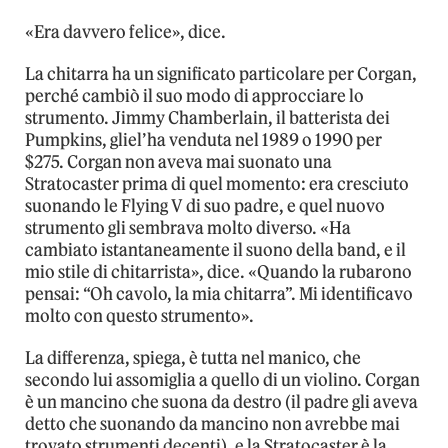
«Era davvero felice», dice.
La chitarra ha un significato particolare per Corgan,
perché cambiò il suo modo di approcciare lo
strumento. Jimmy Chamberlain, il batterista dei
Pumpkins, gliel’ha venduta nel 1989 o 1990 per
$275. Corgan non aveva mai suonato una
Stratocaster prima di quel momento: era cresciuto
suonando le Flying V di suo padre, e quel nuovo
strumento gli sembrava molto diverso. «Ha
cambiato istantaneamente il suono della band, e il
mio stile di chitarrista», dice. «Quando la rubarono
pensai: “Oh cavolo, la mia chitarra”. Mi identificavo
molto con questo strumento».
La differenza, spiega, è tutta nel manico, che
secondo lui assomiglia a quello di un violino. Corgan
è un mancino che suona da destro (il padre gli aveva
detto che suonando da mancino non avrebbe mai
trovato strumenti decenti), e la Stratocaster è la