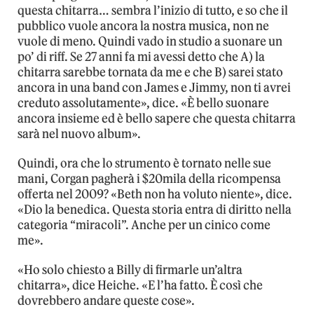
questa chitarra… sembra l’inizio di tutto, e so che il
pubblico vuole ancora la nostra musica, non ne
vuole di meno. Quindi vado in studio a suonare un
po’ di riff. Se 27 anni fa mi avessi detto che A) la
chitarra sarebbe tornata da me e che B) sarei stato
ancora in una band con James e Jimmy, non ti avrei
creduto assolutamente», dice. «È bello suonare
ancora insieme ed è bello sapere che questa chitarra
sarà nel nuovo album».
Quindi, ora che lo strumento è tornato nelle sue
mani, Corgan pagherà i $20mila della ricompensa
offerta nel 2009? «Beth non ha voluto niente», dice.
«Dio la benedica. Questa storia entra di diritto nella
categoria “miracoli”. Anche per un cinico come
me».
«Ho solo chiesto a Billy di firmarle un’altra
chitarra», dice Heiche. «E l’ha fatto. È così che
dovrebbero andare queste cose».