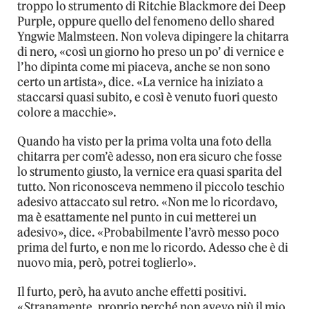
troppo lo strumento di Ritchie Blackmore dei Deep
Purple, oppure quello del fenomeno dello shared
Yngwie Malmsteen. Non voleva dipingere la chitarra
di nero, «così un giorno ho preso un po’ di vernice e
l’ho dipinta come mi piaceva, anche se non sono
certo un artista», dice. «La vernice ha iniziato a
staccarsi quasi subito, e così è venuto fuori questo
colore a macchie».
Quando ha visto per la prima volta una foto della
chitarra per com’è adesso, non era sicuro che fosse
lo strumento giusto, la vernice era quasi sparita del
tutto. Non riconosceva nemmeno il piccolo teschio
adesivo attaccato sul retro. «Non me lo ricordavo,
ma è esattamente nel punto in cui metterei un
adesivo», dice. «Probabilmente l’avrò messo poco
prima del furto, e non me lo ricordo. Adesso che è di
nuovo mia, però, potrei toglierlo».
Il furto, però, ha avuto anche effetti positivi.
«Stranamente, proprio perché non avevo più il mio