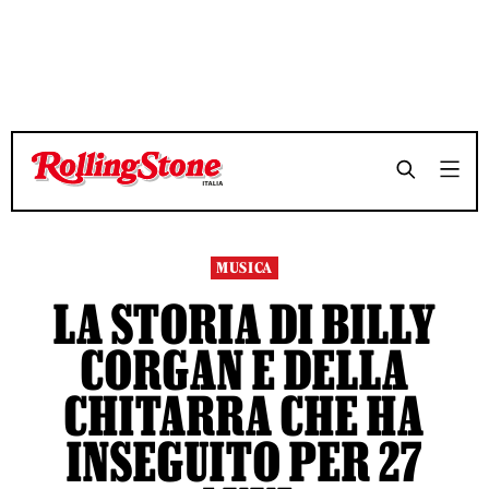
TEMPO DI LETTURA 12 MINUTI
TEMPO DI LETTURA 12 MINUTI
SHARE
SHARE
MUSICA
LA STORIA DI BILLY
CORGAN E DELLA
CHITARRA CHE HA
INSEGUITO PER 27