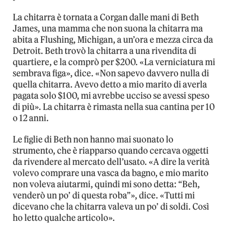
La chitarra è tornata a Corgan dalle mani di Beth
James, una mamma che non suona la chitarra ma
abita a Flushing, Michigan, a un’ora e mezza circa da
Detroit. Beth trovò la chitarra a una rivendita di
quartiere, e la comprò per $200. «La verniciatura mi
sembrava figa», dice. «Non sapevo davvero nulla di
quella chitarra. Avevo detto a mio marito di averla
pagata solo $100, mi avrebbe ucciso se avessi speso
di più». La chitarra è rimasta nella sua cantina per 10
o 12 anni.
Le figlie di Beth non hanno mai suonato lo
strumento, che è riapparso quando cercava oggetti
da rivendere al mercato dell’usato. «A dire la verità
volevo comprare una vasca da bagno, e mio marito
non voleva aiutarmi, quindi mi sono detta: “Beh,
venderò un po’ di questa roba”», dice. «Tutti mi
dicevano che la chitarra valeva un po’ di soldi. Così
ho letto qualche articolo».