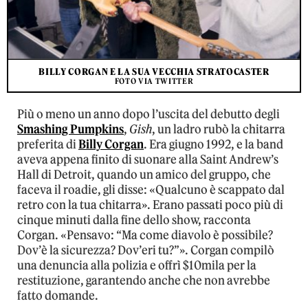
BILLY CORGAN E LA SUA VECCHIA STRATOCASTER
FOTO VIA TWITTER
Più o meno un anno dopo l’uscita del debutto degli
Smashing Pumpkins
,
Gish
, un ladro rubò la chitarra
preferita di
Billy Corgan
. Era giugno 1992, e la band
aveva appena finito di suonare alla Saint Andrew’s
Hall di Detroit, quando un amico del gruppo, che
faceva il roadie, gli disse: «Qualcuno è scappato dal
retro con la tua chitarra». Erano passati poco più di
cinque minuti dalla fine dello show, racconta
Corgan. «Pensavo: “Ma come diavolo è possibile?
Dov’è la sicurezza? Dov’eri tu?”». Corgan compilò
una denuncia alla polizia e offrì $10mila per la
restituzione, garantendo anche che non avrebbe
fatto domande.