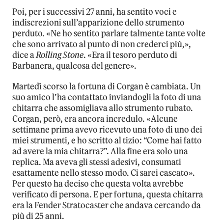
Poi, per i successivi 27 anni, ha sentito voci e
indiscrezioni sull’apparizione dello strumento
perduto. «Ne ho sentito parlare talmente tante volte
che sono arrivato al punto di non crederci più,»,
dice a
Rolling Stone
. «Era il tesoro perduto di
Barbanera, qualcosa del genere».
Martedì scorso la fortuna di Corgan è cambiata. Un
suo amico l’ha contattato inviandogli la foto di una
chitarra che assomigliava allo strumento rubato.
Corgan, però, era ancora incredulo. «Alcune
settimane prima avevo ricevuto una foto di uno dei
miei strumenti, e ho scritto al tizio: “Come hai fatto
ad avere la mia chitarra?”. Alla fine era solo una
replica. Ma aveva gli stessi adesivi, consumati
esattamente nello stesso modo. Ci sarei cascato».
Per questo ha deciso che questa volta avrebbe
verificato di persona. E per fortuna, questa chitarra
era la Fender Stratocaster che andava cercando da
più di 25 anni.