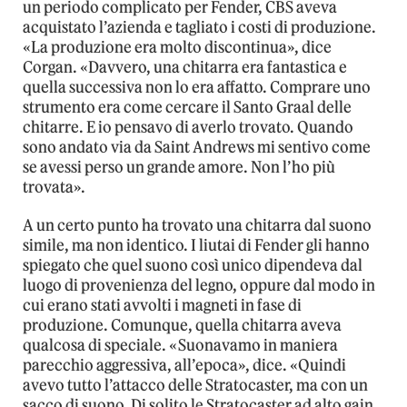
un periodo complicato per Fender, CBS aveva
acquistato l’azienda e tagliato i costi di produzione.
«La produzione era molto discontinua», dice
Corgan. «Davvero, una chitarra era fantastica e
quella successiva non lo era affatto. Comprare uno
strumento era come cercare il Santo Graal delle
chitarre. E io pensavo di averlo trovato. Quando
sono andato via da Saint Andrews mi sentivo come
se avessi perso un grande amore. Non l’ho più
trovata».
A un certo punto ha trovato una chitarra dal suono
simile, ma non identico. I liutai di Fender gli hanno
spiegato che quel suono così unico dipendeva dal
luogo di provenienza del legno, oppure dal modo in
cui erano stati avvolti i magneti in fase di
produzione. Comunque, quella chitarra aveva
qualcosa di speciale. «Suonavamo in maniera
parecchio aggressiva, all’epoca», dice. «Quindi
avevo tutto l’attacco delle Stratocaster, ma con un
sacco di suono. Di solito le Stratocaster ad alto gain