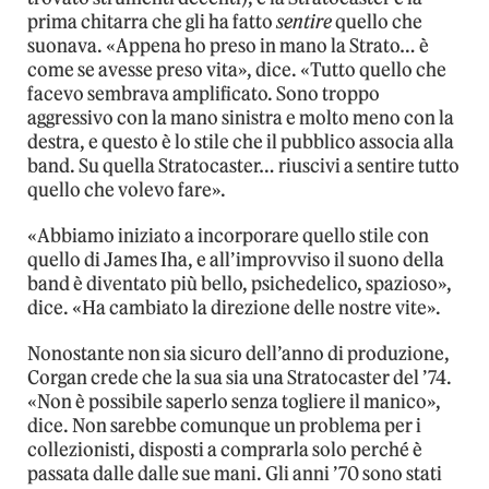
prima chitarra che gli ha fatto
sentire
quello che
suonava. «Appena ho preso in mano la Strato… è
come se avesse preso vita», dice. «Tutto quello che
facevo sembrava amplificato. Sono troppo
aggressivo con la mano sinistra e molto meno con la
destra, e questo è lo stile che il pubblico associa alla
band. Su quella Stratocaster… riuscivi a sentire tutto
quello che volevo fare».
«Abbiamo iniziato a incorporare quello stile con
quello di James Iha, e all’improvviso il suono della
band è diventato più bello, psichedelico, spazioso»,
dice. «Ha cambiato la direzione delle nostre vite».
Nonostante non sia sicuro dell’anno di produzione,
Corgan crede che la sua sia una Stratocaster del ’74.
«Non è possibile saperlo senza togliere il manico»,
dice. Non sarebbe comunque un problema per i
collezionisti, disposti a comprarla solo perché è
passata dalle dalle sue mani. Gli anni ’70 sono stati