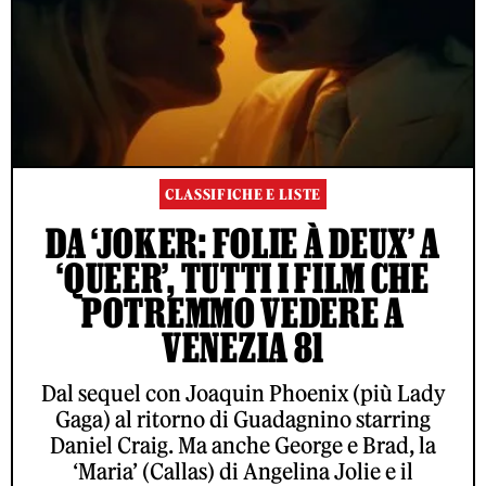
CLASSIFICHE E LISTE
DA ‘JOKER: FOLIE À DEUX’ A
‘QUEER’, TUTTI I FILM CHE
POTREMMO VEDERE A
VENEZIA 81
Dal sequel con Joaquin Phoenix (più Lady
Gaga) al ritorno di Guadagnino starring
Daniel Craig. Ma anche George e Brad, la
‘Maria’ (Callas) di Angelina Jolie e il