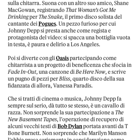
sulla chitarra. Suona con un altro suo amico, Shane
MacGowan, registrando
That Woman’s Got Me
Drinking
per
The Snake
, il primo disco solista del
cantante dei
Pogues
. Un pezzo furioso per cui
Johnny Depp si presta anche come regista e
protagonista del video: si spacca una bottiglia vuota
in testa, è paura e delirio a Los Angeles.
Poi si diverte con gli
Oasis
partecipando come
chitarrista a un progetto di beneficenza che sfocia in
Fade In-Out
, una canzone di
Be Here Now
, e scrive
un pugno di pezzi per
Bliss
, quarto disco della sua
fidanzata di allora, Vanessa Paradis.
Che si tratti di cinema o musica, Johnny Depp fa
sempre sul serio, dà tutto se stesso, è un cavallo di
razza. Non sorprende la sua partecipazione a
The
New Basement Tapes
, l’operazione di recupero di
alcuni vecchi testi di
Bob Dylan
portata avanti da T
Bone Burnett. Non sorprende che Marilyn Manson