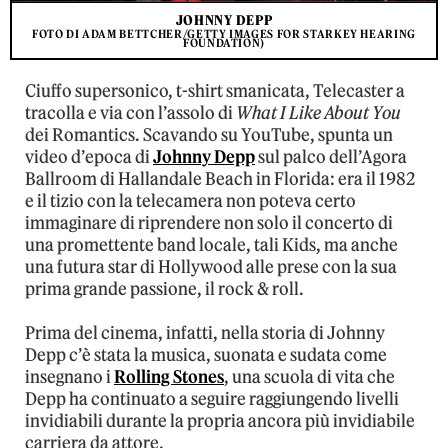
JOHNNY DEPP
FOTO DI ADAM BETTCHER/GETTY IMAGES FOR STARKEY HEARING
FOUNDATION)
Ciuffo supersonico, t-shirt smanicata, Telecaster a
tracolla e via con l’assolo di
What I Like About You
dei Romantics. Scavando su YouTube, spunta un
video d’epoca di
Johnny Depp
sul palco dell’Agora
Ballroom di Hallandale Beach in Florida: era il 1982
e il tizio con la telecamera non poteva certo
immaginare di riprendere non solo il concerto di
una promettente band locale, tali Kids, ma anche
una futura star di Hollywood alle prese con la sua
prima grande passione, il rock & roll.
Prima del cinema, infatti, nella storia di Johnny
Depp c’è stata la musica, suonata e sudata come
insegnano i
Rolling Stones
, una scuola di vita che
Depp ha continuato a seguire raggiungendo livelli
invidiabili durante la propria ancora più invidiabile
carriera da attore.