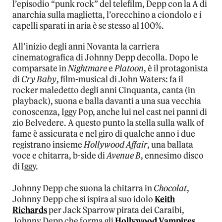
l’episodio “punk rock” del telefilm, Depp con la A di
anarchia sulla maglietta, l’orecchino a ciondolo e i
capelli sparati in aria è se stesso al 100%.
All’inizio degli anni Novanta la carriera
cinematografica di Johnny Depp decolla. Dopo le
comparsate in
Nightmare
e
Platoon
, è il protagonista
di
Cry Baby
, film-musical di John Waters: fa il
rocker maledetto degli anni Cinquanta, canta (in
playback), suona e balla davanti a una sua vecchia
conoscenza, Iggy Pop, anche lui nel cast nei panni di
zio Belvedere. A questo punto la stella sulla walk of
fame è assicurata e nel giro di qualche anno i due
registrano insieme
Hollywood Affair
, una ballata
voce e chitarra, b-side di
Avenue B
, ennesimo disco
di Iggy.
Johnny Depp che suona la chitarra in
Chocolat
,
Johnny Depp che si ispira al suo idolo
Keith
Richards
per Jack Sparrow pirata dei Caraibi,
Johnny Depp che forma gli
Hollywood Vampires