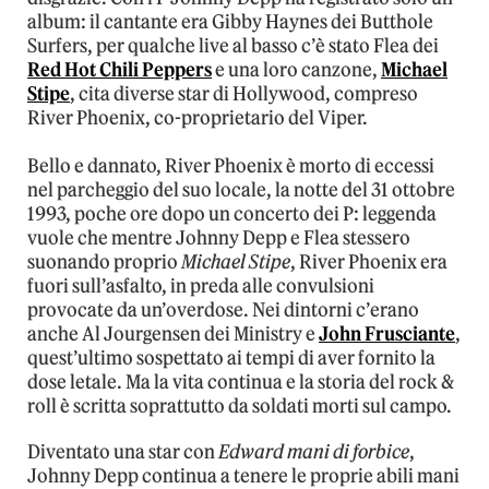
album: il cantante era Gibby Haynes dei Butthole
Surfers, per qualche live al basso c’è stato Flea dei
Red Hot Chili Peppers
e una loro canzone,
Michael
Stipe
, cita diverse star di Hollywood, compreso
River Phoenix, co-proprietario del Viper.
Bello e dannato, River Phoenix è morto di eccessi
nel parcheggio del suo locale, la notte del 31 ottobre
1993, poche ore dopo un concerto dei P: leggenda
vuole che mentre Johnny Depp e Flea stessero
suonando proprio
Michael Stipe
, River Phoenix era
fuori sull’asfalto, in preda alle convulsioni
provocate da un’overdose. Nei dintorni c’erano
anche Al Jourgensen dei Ministry e
John Frusciante
,
quest’ultimo sospettato ai tempi di aver fornito la
dose letale. Ma la vita continua e la storia del rock &
roll è scritta soprattutto da soldati morti sul campo.
Diventato una star con
Edward mani di forbice
,
Johnny Depp continua a tenere le proprie abili mani