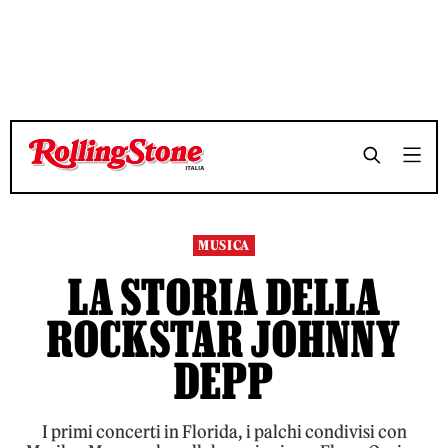
TEMPO DI LETTURA 7 MINUTI
TEMPO DI LETTURA 7 MINUTI
SHARE
SHARE
MUSICA
LA STORIA DELLA
ROCKSTAR JOHNNY
DEPP
I primi concerti in Florida, i palchi condivisi con