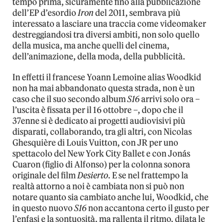
tempo prima, sicuramente fino alla pubblicazione
dell’EP d’esordio
Iron
del 2011, sembrava più
interessato a lasciare una traccia come videomaker
destreggiandosi tra diversi ambiti, non solo quello
della musica, ma anche quelli del cinema,
dell’animazione, della moda, della pubblicità.
In effetti il francese Yoann Lemoine alias Woodkid
non ha mai abbandonato questa strada, non è un
caso che il suo secondo album
S16
arrivi solo ora –
l’uscita è fissata per il 16 ottobre –, dopo che il
37enne si è dedicato ai progetti audiovisivi più
disparati, collaborando, tra gli altri, con Nicolas
Ghesquière di Louis Vuitton, con JR per uno
spettacolo del New York City Ballet e con Jonás
Cuaron (figlio di Alfonso) per la colonna sonora
originale del film
Desierto
. E se nel frattempo la
realtà attorno a noi è cambiata non si può non
notare quanto sia cambiato anche lui, Woodkid, che
in questo nuovo
S16
non accantona certo il gusto per
l’enfasi e la sontuosità, ma rallenta il ritmo, dilata le