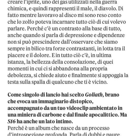
creare l’iprite, uno dei gas utilizzati nella guerra
chimica, e quindi rappresenti il male, il diavolo. Di
fatto mentre lavoravo al disco mi sono reso conto
che lo zolfo poteva incarnare tutto ciò di cui volevo
parlare. Perché c’è un contrasto alla base di tutto,
anche quando si parla di depressione e dipendenze
non si può prescindere dall’osservare che siamo
sempre in bilico tra forze contrastanti, in lotta tra il
piacere e il dolore. E in tutto ciò c’è, in ultima
istanza, la bellezza della consolazione, di quei
momenti in cui ci si abbandona alla propria
debolezza, si chiede aiuto e finalmente si appoggia la
testa sulla spalla di qualcuno che ti è vicino.
Come singolo di lancio hai scelto
Goliath
, brano
che evoca un immaginario distopico,
accompagnato da un tuo videoclip ambientato in
una miniera di carbone e dal finale apocalittico. Ma
S16
ha anche un lato intimo.
Perché è un album che nasce da un processo
d’introspezione profonda. Parla di dubbi e paure