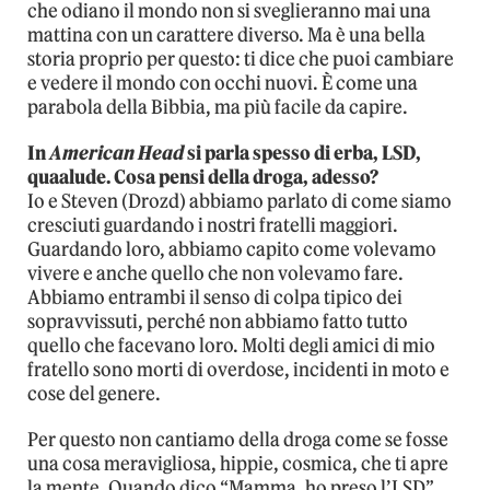
che odiano il mondo non si sveglieranno mai una
mattina con un carattere diverso. Ma è una bella
storia proprio per questo: ti dice che puoi cambiare
e vedere il mondo con occhi nuovi. È come una
parabola della Bibbia, ma più facile da capire.
In
American Head
si parla spesso di erba, LSD,
quaalude. Cosa pensi della droga, adesso?
Io e Steven (Drozd) abbiamo parlato di come siamo
cresciuti guardando i nostri fratelli maggiori.
Guardando loro, abbiamo capito come volevamo
vivere e anche quello che non volevamo fare.
Abbiamo entrambi il senso di colpa tipico dei
sopravvissuti, perché non abbiamo fatto tutto
quello che facevano loro. Molti degli amici di mio
fratello sono morti di overdose, incidenti in moto e
cose del genere.
Per questo non cantiamo della droga come se fosse
una cosa meravigliosa, hippie, cosmica, che ti apre
la mente. Quando dico “Mamma, ho preso l’LSD”