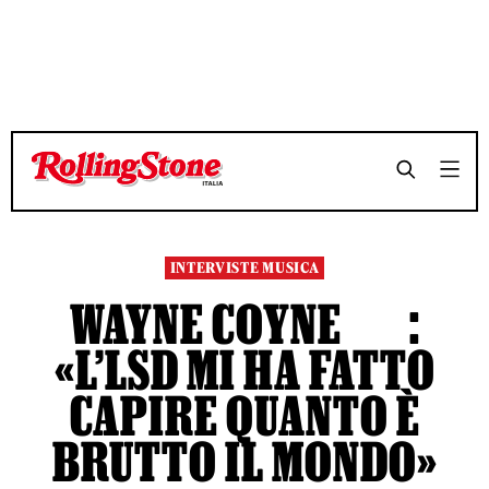
TEMPO DI LETTURA 10 MINUTI
TEMPO DI LETTURA 10 MINUTI
SHARE
SHARE
INTERVISTE MUSICA
WAYNE COYNE :
«L’LSD MI HA FATTO
CAPIRE QUANTO È
BRUTTO IL MONDO»