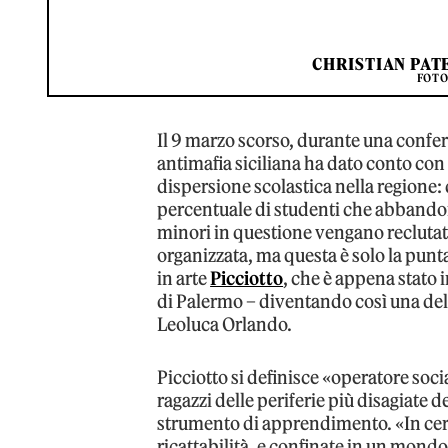
CHRISTIAN PAT
FOTO
Il 9 marzo scorso, durante una confe
antimafia siciliana ha dato conto con
dispersione scolastica nella regione:
percentuale di studenti che abbandonan
minori in questione vengano recluta
organizzata, ma questa è solo la punta
in arte
Picciotto
, che è appena stato 
di Palermo – diventando così una del
Leoluca Orlando.
Picciotto si definisce «operatore socia
ragazzi delle periferie più disagiate 
strumento di apprendimento. «In certi
ricattabilità, e confinate in un mondo 