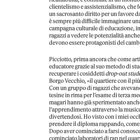
clientelismo e assistenzialismo, che f
un sacrosanto diritto per un favore da
è sempre più difficile immaginare un
campagna culturale di educazione, in 
ragazzi a vedere le potenzialità anche
devono essere protagonisti del camb
Picciotto, prima ancora che come artis
educatore grazie al suo metodo di stu
recuperare i cosiddetti
drop-out stud
Borgo Vecchio, «il quartiere con il pi
Con un gruppo di ragazzi che avevan
tesine in rima per l’esame di terza m
magari hanno già sperimentato anche 
l’apprendimento attraverso la musica
divertendosi. Ho visto con i miei occh
prendere il diploma rappando, come se 
Dopo aver cominciato a farsi conosce
cominciato laboratori di rap nel quar