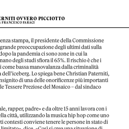
ERNITI OVVERO PICCIOTTO
: FRANCESCO FARACI
renza stampa, il presidente della Commissione
 grande preoccupazione degli ultimi dati sulla
 dopo la pandemia ci sono zone in cui la
o degli studi sfiora il 65%. Il rischio è che i
ti come bassa manovalanza dalla criminalità
 dell’iceberg. Lo spiega bene Christian Paterniti,
insignito di una delle onorificenze più importanti
le Tessere Preziose del Mosaico – dal sindaco
le, rapper, padre» e da oltre 15 anni lavora con i
della città, utilizzando la musica hip hop come uno
 contesti conviene tenere le persone in stato di
limitato», dice. «Così si crea una situazione di