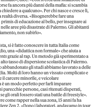
orse fa ancora più danni della mafia: si scambia
 chiedere a qualcuno». Per chi nasce e cresce lì,
a realtà diversa. «Bisognerebbe fare una
primis di educazione al bello, per insegnare ai
 nelle aree più disastrate di Palermo. Gli abitanti
iamento, non subirlo».
ta, si è fatto conoscere in tutta Italia come
dio, una «didattica non formale» che aiuta a
ents
grazie al rap. Un metodo già sperimentato a
ù alto tasso di dispersione scolastica di Palermo.
o abbandonato gli studi abbiamo lavorato a delle
edia. Molti di loro hanno un vissuto complicato e
il carcere minorile, e veicolare
 è un modo perfetto per farli imparare
i parecchie persone, casi ritenuti disperati,
gli orali fossero stati una battle di freestyle».
re come rapper nella sua zona, 15 anni fa ha
tiere Zen 2. «Dopo i laboratori, andavamo in tour