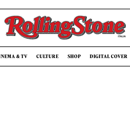
Rolling Stone Italia
INEMA & TV
CULTURE
SHOP
DIGITAL COVER