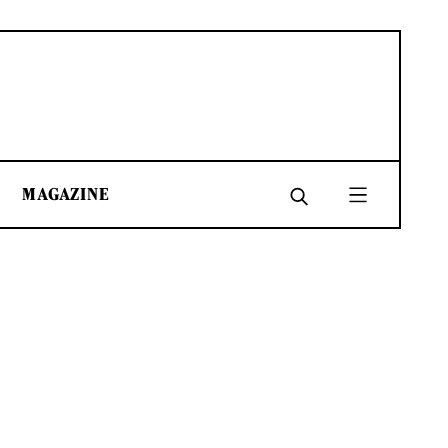
MAGAZINE
SHARE
SHARE