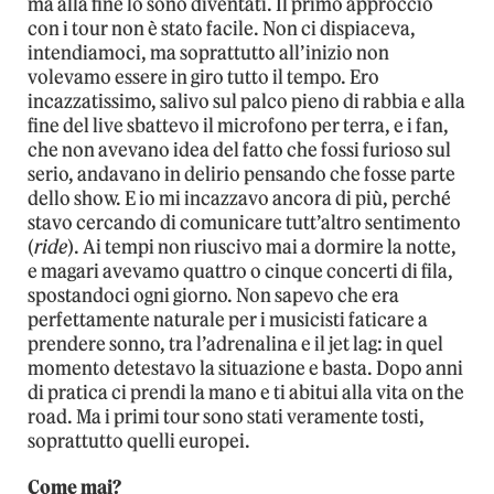
ma alla fine lo sono diventati. Il primo approccio
con i tour non è stato facile. Non ci dispiaceva,
intendiamoci, ma soprattutto all’inizio non
volevamo essere in giro tutto il tempo. Ero
incazzatissimo, salivo sul palco pieno di rabbia e alla
fine del live sbattevo il microfono per terra, e i fan,
che non avevano idea del fatto che fossi furioso sul
serio, andavano in delirio pensando che fosse parte
dello show. E io mi incazzavo ancora di più, perché
stavo cercando di comunicare tutt’altro sentimento
(
ride
). Ai tempi non riuscivo mai a dormire la notte,
e magari avevamo quattro o cinque concerti di fila,
spostandoci ogni giorno. Non sapevo che era
perfettamente naturale per i musicisti faticare a
prendere sonno, tra l’adrenalina e il jet lag: in quel
momento detestavo la situazione e basta. Dopo anni
di pratica ci prendi la mano e ti abitui alla vita on the
road. Ma i primi tour sono stati veramente tosti,
soprattutto quelli europei.
Come mai?