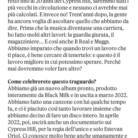
retto fino ai 20 anni dei Cypress Hill, saremmo stati i
più vecchi in circolazione e nessuno ci avrebbe mai
più calcolati. E invece no! Trent’anni dopo, la gente
ha ancora voglia di ascoltare quello che abbiamo da
dire. Prima che la musica diventasse una carriera,
ho fatto molti altri lavori: la guardia giurata, il
magazziniere… E così anche B Real e Muggs.
Abbiamo imparato che quando trovi un lavoro che
ti piace, è bene cercare di tenertelo: e questo è il
lavoro migliore in cui potessimo sperare. Perché
mai dovremmo voler fare altro?
Come celebrerete questo traguardo?
Abbiamo già un nuovo album pronto, prodotto
interamente da Black Milk e in uscita a marzo 2022.
Abbiamo fatto una canzone con lui qualche tempo
fa, e ci è piaciuto così tanto lavorare insieme che
abbiamo deciso di fare un disco intero. In aprile
2022, poi, uscirà anche un documentario sui
Cypress Hill, per la regia dell’unico e solo Estevan
Oriol. Ci conosce molto bene anche umanamente e