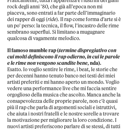
Praticamente, tutta l’apparenza e i lustrini del glam
rock degli anni ’80, che già all’epoca non mi
piaceva, sono entrati a far parte dell’immaginario
dei rapper di oggi (
ride
). Il rap come forma d’arte si è
un po’ perso: la tecnica, il flow, l’incastro delle rime
sembrano superflui. Si limitano a mugugnare
qualcosa di vagamente melodico.
Il famoso mumble rap (
termine dispregiativo con
cui molti definiscono il rap odierno, in cui le parole
e le rime non vengono scandite bene
, nda).
Esatto. Io voglio sentire le rime, i beat, le storie che
per decenni hanno tenuto banco nei testi dei miei
artisti preferiti e mi hanno aperto un mondo. Voglio
vedere una performance live che mi faccia sentire
orgoglioso della musica che ascolto. Manca anche la
consapevolezza delle proprie parole, non c’è quasi
più il rap che parla di argomenti sociali e istruttivi,
che aiuta i nostri fratelli e le nostre sorelle a trovare
la motivazione per migliorare la loro condizione. I
nuovi artisti preferiscono parlare di se stessi, di tutti