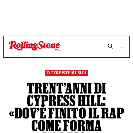
TEMPO DI LETTURA 12 MINUTI
TEMPO DI LETTURA 12 MINUTI
SHARE
SHARE
INTERVISTE MUSICA
TRENT’ANNI DI
CYPRESS HILL:
«DOV’È FINITO IL RAP
COME FORMA