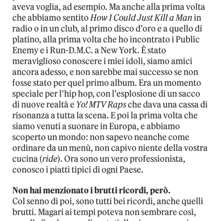
aveva voglia, ad esempio. Ma anche alla prima volta
che abbiamo sentito
How I Could Just Kill a Man
in
radio o in un club, al primo disco d’oro e a quello di
platino, alla prima volta che ho incontrato i Public
Enemy e i Run-D.M.C. a New York. È stato
meraviglioso conoscere i miei idoli, siamo amici
ancora adesso, e non sarebbe mai successo se non
fosse stato per quel primo album. Era un momento
speciale per l’hip hop, con l’esplosione di un sacco
di nuove realtà e
Yo! MTV Raps
che dava una cassa di
risonanza a tutta la scena. E poi la prima volta che
siamo venuti a suonare in Europa, e abbiamo
scoperto un mondo: non sapevo neanche come
ordinare da un menù, non capivo niente della vostra
cucina (
ride
). Ora sono un vero professionista,
conosco i piatti tipici di ogni Paese.
Non hai menzionato i brutti ricordi, però.
Col senno di poi, sono tutti bei ricordi, anche quelli
brutti. Magari ai tempi poteva non sembrare così,