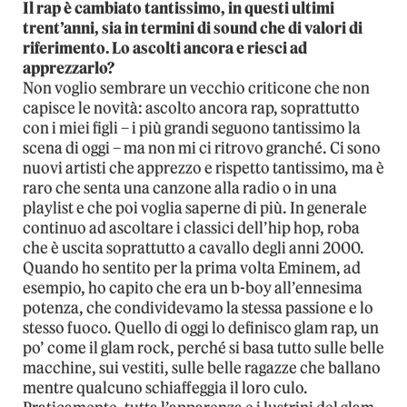
Il rap è cambiato tantissimo, in questi ultimi
trent’anni, sia in termini di sound che di valori di
riferimento. Lo ascolti ancora e riesci ad
apprezzarlo?
Non voglio sembrare un vecchio criticone che non
capisce le novità: ascolto ancora rap, soprattutto
con i miei figli – i più grandi seguono tantissimo la
scena di oggi – ma non mi ci ritrovo granché. Ci sono
nuovi artisti che apprezzo e rispetto tantissimo, ma è
raro che senta una canzone alla radio o in una
playlist e che poi voglia saperne di più. In generale
continuo ad ascoltare i classici dell’hip hop, roba
che è uscita soprattutto a cavallo degli anni 2000.
Quando ho sentito per la prima volta Eminem, ad
esempio, ho capito che era un b-boy all’ennesima
potenza, che condividevamo la stessa passione e lo
stesso fuoco. Quello di oggi lo definisco glam rap, un
po’ come il glam rock, perché si basa tutto sulle belle
macchine, sui vestiti, sulle belle ragazze che ballano
mentre qualcuno schiaffeggia il loro culo.