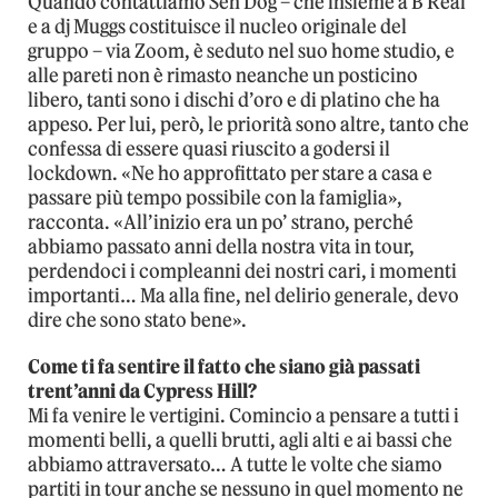
Quando contattiamo Sen Dog – che insieme a B Real
e a dj Muggs costituisce il nucleo originale del
gruppo – via Zoom, è seduto nel suo home studio, e
alle pareti non è rimasto neanche un posticino
libero, tanti sono i dischi d’oro e di platino che ha
appeso. Per lui, però, le priorità sono altre, tanto che
confessa di essere quasi riuscito a godersi il
lockdown. «Ne ho approfittato per stare a casa e
passare più tempo possibile con la famiglia»,
racconta. «All’inizio era un po’ strano, perché
abbiamo passato anni della nostra vita in tour,
perdendoci i compleanni dei nostri cari, i momenti
importanti… Ma alla fine, nel delirio generale, devo
dire che sono stato bene».
Come ti fa sentire il fatto che siano già passati
trent’anni da Cypress Hill?
Mi fa venire le vertigini. Comincio a pensare a tutti i
momenti belli, a quelli brutti, agli alti e ai bassi che
abbiamo attraversato… A tutte le volte che siamo
partiti in tour anche se nessuno in quel momento ne