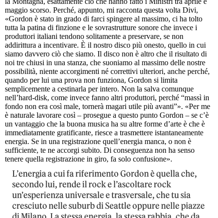
la Montagna, esattamente ciò che hanno fatto i Ministri tra aprile e
maggio scorso. Perché, appunto, mi racconta questa volta Divi,
«Gordon è stato in grado di farci spingere al massimo, ci ha tolto
tutta la patina di finzione e le sovrastrutture sonore che invece i
produttori italiani tendono solitamente a preservare, se non
addirittura a incentivare. È il nostro disco più onesto, quello in cui
siamo davvero ciò che siamo. Il disco non è altro che il risultato di
noi tre chiusi in una stanza, che suoniamo al massimo delle nostre
possibilità, niente accorgimenti né correttivi ulteriori, anche perché,
quando per lui una prova non funziona, Gordon si limita
semplicemente a cestinarla per intero. Non la salva comunque
nell’hard-disk, come invece fanno altri produttori, perché “massì in
fondo non era così male, tornerà magari utile più avanti”». «Per me
è naturale lavorare così – prosegue a questo punto Gordon – se c’è
un vantaggio che la buona musica ha su altre forme d’arte è che è
immediatamente gratificante, riesce a trasmettere istantaneamente
energia. Se in una registrazione quell’energia manca, o non è
sufficiente, te ne accorgi subito. Di conseguenza non ha senso
tenere quella registrazione in giro, fa solo confusione».
L’energia a cui fa riferimento Gordon è quella che,
secondo lui, rende il rock e l’ascoltare rock
un’esperienza universale e trasversale, che tu sia
cresciuto nelle suburb di Seattle oppure nelle piazze
di Milano. La stessa energia, la stessa rabbia, che da