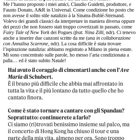
Me l’hanno proposto i miei amici, Claudio Guidetti, produttore, e
Fausto Donato, A&R in Universal. Come condizione ho posto che
non avesse il solito stile natalizio à la Sinatra-Bublé-Streisand.
Volevo dei grandi classici da interpretare in maniera diversa oppure
dei pezzi che non fossero stati troppo coverizzati in passato, come
Fairy Tale of New York
dei Pogues (
feat. Nina Zilli,
ndr). Ci tenevo
anche a inserire due canzoni scritte da me (
una in collaborazione
con Annalisa Scarrone,
ndr). La cosa difficile è stata trovare
l’ispirazione natalizia: abbiamo registrato a Milano in piena estate.
Mi sono concentrato sulle parole, ho messo l’aria condizionata a
palla… ed è stato subito Natale!
Hai avuto il coraggio di cimentarti anche con l’
Ave
Maria
di Schubert.
È il brano più difficile che abbia mai affrontato in
tutta la vita e il più lontano da tutto quello che ho
cantato finora.
Come è stato tornare a cantare con gli Spandau?
Soprattutto: continuerete a farlo?
Ci siamo (ri)trovati benissimo insieme sul palco, ma
il concerto di Hong Kong ha chiuso il tour e una
parte della mia vita, almeno per ora. Sono troppo