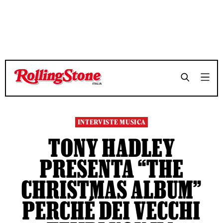
TEMPO DI LETTURA 6 MINUTI
TEMPO DI LETTURA 6 MINUTI
SHARE
SHARE
INTERVISTE MUSICA
TONY HADLEY
PRESENTA “THE
CHRISTMAS ALBUM”
PERCHÉ DEI VECCHI