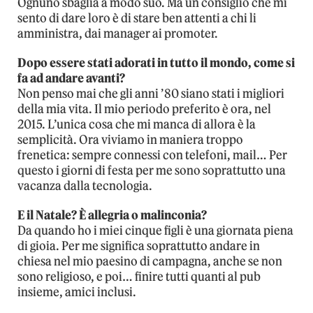
Ognuno sbaglia a modo suo. Ma un consiglio che mi
sento di dare loro è di stare ben attenti a chi li
amministra, dai manager ai promoter.
Dopo essere stati adorati in tutto il mondo, come si
fa ad andare avanti?
Non penso mai che gli anni ’80 siano stati i migliori
della mia vita. Il mio periodo preferito è ora, nel
2015. L’unica cosa che mi manca di allora è la
semplicità. Ora viviamo in maniera troppo
frenetica: sempre connessi con telefoni, mail… Per
questo i giorni di festa per me sono soprattutto una
vacanza dalla tecnologia.
E il Natale? È allegria o malinconia?
Da quando ho i miei cinque figli è una giornata piena
di gioia. Per me significa soprattutto andare in
chiesa nel mio paesino di campagna, anche se non
sono religioso, e poi… finire tutti quanti al pub
insieme, amici inclusi.