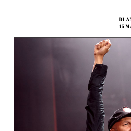
DI
A
15 M