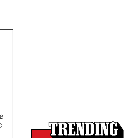
E
e
e