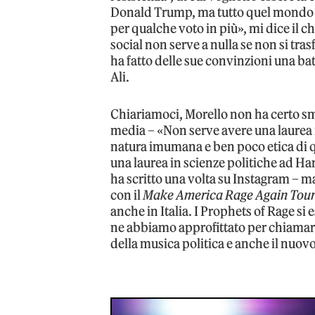
Donald Trump, ma tutto quel mondo di
per qualche voto in più», mi dice il ch
social non serve a nulla se non si tra
ha fatto delle sue convinzioni una b
Ali.
Chiariamoci, Morello non ha certo smes
media – «Non serve avere una laurea 
natura imumana e ben poco etica di q
una laurea in scienze politiche ad Ha
ha scritto una volta su Instagram – ma 
con il
Make America Rage Again Tou
anche in Italia. I Prophets of Rage si
ne abbiamo approfittato per chiamare 
della musica politica e anche il nuov