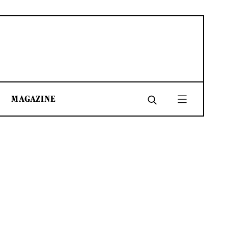
MAGAZINE
SHARE
SHARE