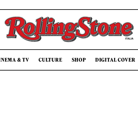
Rolling Stone Italia
INEMA & TV
CULTURE
SHOP
DIGITAL COVER