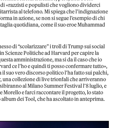
 «razzisti e populisti che vogliono dividerci
itarrista al telefono. Mi spiega che l’indignazione
sforma in azione, se non si segue l’esempio di chi
attaglia quotidiana, come il suo eroe Muhammad
so di “scolarizzare” i troll di Trump sui social
in Scienze Politiche ad Harvard per capire la
uesta amministrazione, ma si da il caso che io
rvard ce l’ho e quindi ti posso confermare tutto»,
il suo vero discorso politico l’ha fatto sui palchi,
r
, una collezione di live trionfali che arriveranno
 esibiranno al Milano Summer Festival l’8 luglio, e
Morello e farci raccontare il progetto, lo stato
o album dei Tool, che ha ascoltato in anteprima.