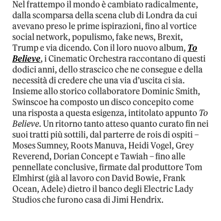
Nel frattempo il mondo è cambiato radicalmente,
dalla scomparsa della scena club di Londra da cui
avevano preso le prime ispirazioni, fino al vortice
social network, populismo, fake news, Brexit,
Trump e via dicendo. Con il loro nuovo album,
To
Believe
, i Cinematic Orchestra raccontano di questi
dodici anni, dello strascico che ne consegue e della
necessità di credere che una via d’uscita ci sia.
Insieme allo storico collaboratore Dominic Smith,
Swinscoe ha composto un disco concepito come
una risposta a questa esigenza, intitolato appunto
To
Believe
. Un ritorno tanto atteso quanto curato fin nei
suoi tratti più sottili, dal parterre de rois di ospiti –
Moses Sumney, Roots Manuva, Heidi Vogel, Grey
Reverend, Dorian Concept e Tawiah – fino alle
pennellate conclusive, firmate dal produttore Tom
Elmhirst (già al lavoro con David Bowie, Frank
Ocean, Adele) dietro il banco degli Electric Lady
Studios che furono casa di Jimi Hendrix.