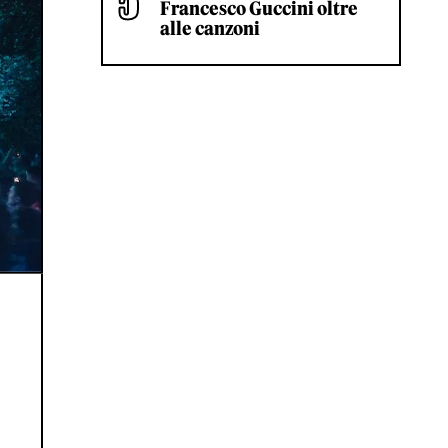
Francesco Guccini oltre
alle canzoni