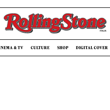
Rolling Stone Italia
INEMA & TV
CULTURE
SHOP
DIGITAL COVER