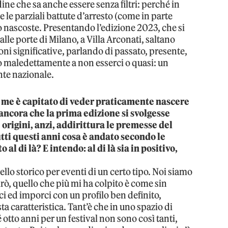
ine che sa anche essere senza filtri: perché in
e le parziali battute d’arresto (come in parte
nascoste. Presentando l’edizione 2023, che si
alle porte di Milano, a Villa Arconati, saltano
oni significative, parlando di passato, presente,
no maledettamente a non esserci o quasi: un
te nazionale.
 me è capitato di veder praticamente nascere
ancora che la prima edizione si svolgesse
origini, anzi, addirittura le premesse del
tutti questi anni cosa è andato secondo le
al di là? E intendo: al di là sia in positivo,
llo storico per eventi di un certo tipo. Noi siamo
dirò, quello che più mi ha colpito è come sin
ci ed imporci con un profilo ben definito,
 caratteristica. Tant’è che in uno spazio di
otto anni per un festival non sono così tanti,