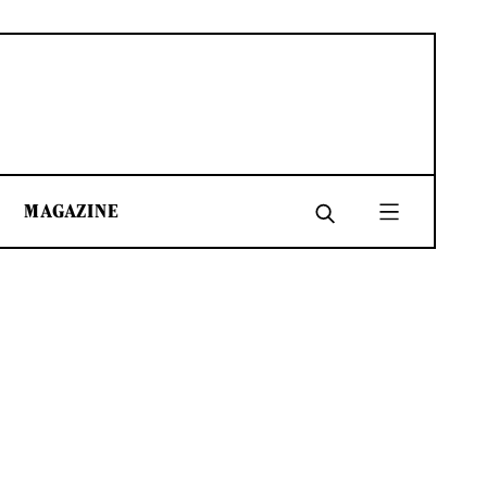
MAGAZINE
SHARE
SHARE