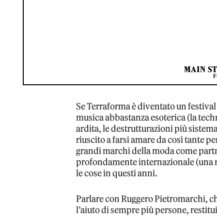
MAIN S
F
Se Terraforma è diventato un festival d
musica abbastanza esoterica (la techn
ardita, le destrutturazioni più siste
riuscito a farsi amare da così tante p
grandi marchi della moda come partn
profondamente internazionale (una rari
le cose in questi anni.
Parlare con Ruggero Pietromarchi, che 
l’aiuto di sempre più persone, restit