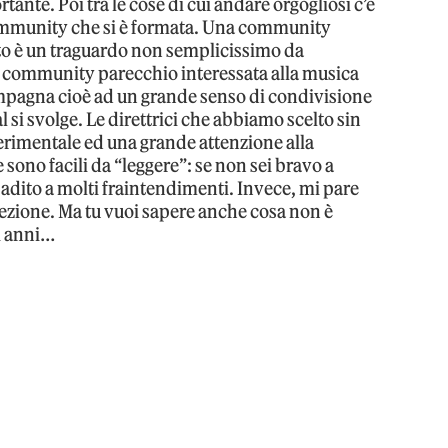
tante. Poi tra le cose di cui andare orgogliosi c’è
community che si è formata. Una community
to è un traguardo non semplicissimo da
 È community parecchio interessata alla musica
ompagna cioè ad un grande senso di condivisione
val si svolge. Le direttrici che abbiamo scelto sin
erimentale ed una grande attenzione alla
sono facili da “leggere”: se non sei bravo a
 adito a molti fraintendimenti. Invece, mi pare
rfezione. Ma tu vuoi sapere anche cosa non è
i anni…