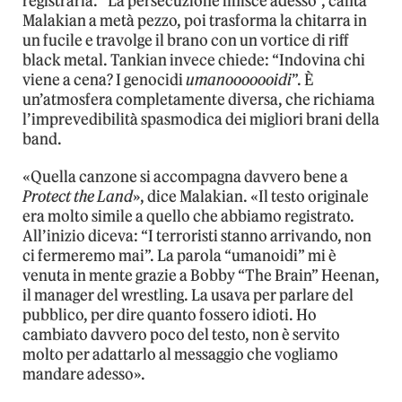
registrarla. “La persecuzione finisce adesso”, canta
Malakian a metà pezzo, poi trasforma la chitarra in
un fucile e travolge il brano con un vortice di riff
black metal. Tankian invece chiede: “Indovina chi
viene a cena? I genocidi
umanooooooidi
”. È
un’atmosfera completamente diversa, che richiama
l’imprevedibilità spasmodica dei migliori brani della
band.
«Quella canzone si accompagna davvero bene a
Protect the Land
», dice Malakian. «Il testo originale
era molto simile a quello che abbiamo registrato.
All’inizio diceva: “I terroristi stanno arrivando, non
ci fermeremo mai”. La parola “umanoidi” mi è
venuta in mente grazie a Bobby “The Brain” Heenan,
il manager del wrestling. La usava per parlare del
pubblico, per dire quanto fossero idioti. Ho
cambiato davvero poco del testo, non è servito
molto per adattarlo al messaggio che vogliamo
mandare adesso».