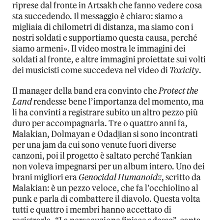
riprese dal fronte in Artsakh che fanno vedere cosa
sta succedendo. Il messaggio è chiaro: siamo a
migliaia di chilometri di distanza, ma siamo con i
nostri soldati e supportiamo questa causa, perché
siamo armeni». Il video mostra le immagini dei
soldati al fronte, e altre immagini proiettate sui volti
dei musicisti come succedeva nel video di
Toxicity
.
Il manager della band era convinto che
Protect the
Land
rendesse bene l’importanza del momento, ma
li ha convinti a registrare subito un altro pezzo più
duro per accompagnarla. Tre o quattro anni fa,
Malakian, Dolmayan e Odadjian si sono incontrati
per una jam da cui sono venute fuori diverse
canzoni, poi il progetto è saltato perché Tankian
non voleva impegnarsi per un album intero. Uno dei
brani migliori era
Genocidal Humanoidz
, scritto da
Malakian: è un pezzo veloce, che fa l’occhiolino al
punk e parla di combattere il diavolo. Questa volta
tutti e quattro i membri hanno accettato di