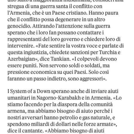
stregua di una guerra santa il conflitto con
l’Armenia, che è un Paese cristiano. Hanno paura
che il conflitto possa degenerare in un altro
genocidio. Attirando l’attenzione sulla guerra
sperano che i loro fan possano contattare i
rappresentanti del loro governo e chiedere loro di
intervenire. «Fate sentire la vostra voce e parlate di
questa ingiustizia, chiedete sanzioni per Turchia e
Azerbaigian», dice Tankian. «I colpevoli devono
essere puniti. Non servono soldi o soldati, ma
pressione economica su quei Paesi. Solo così
faranno un passo indietro, sono aggressori».
I System of a Down sperano anche di inviare aiuti
umanitari in Nagorno-Karabakh e in Armenia. «Lo
stiamo facendo per la diaspora della comunità
armena, ma abbiamo bisogno di aiuto perché i
nostri avversari hanno petrolio e gas naturale, e
spendono miliardi di dollari nelle forze armate»,
dice il cantante. «Abbiamo bisogno di aiuti