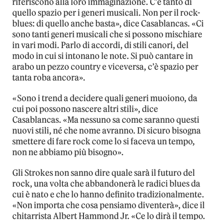
riferiscono alla loro immaginazione. C’è tanto di
quello spazio per i generi musicali. Non per il rock-
blues: di quello anche basta», dice Casablancas. «Ci
sono tanti generi musicali che si possono mischiare
in vari modi. Parlo di accordi, di stili canori, del
modo in cui si intonano le note. Si può cantare in
arabo un pezzo country e viceversa, c’è spazio per
tanta roba ancora».
«Sono i trend a decidere quali generi muoiono, da
cui poi possono nascere altri stili», dice
Casablancas. «Ma nessuno sa come saranno questi
nuovi stili, né che nome avranno. Di sicuro bisogna
smettere di fare rock come lo si faceva un tempo,
non ne abbiamo più bisogno».
Gli Strokes non sanno dire quale sarà il futuro del
rock, una volta che abbandonerà le radici blues da
cui è nato e che lo hanno definito tradizionalmente.
«Non importa che cosa pensiamo diventerà», dice il
chitarrista Albert Hammond Jr. «Ce lo dirà il tempo.