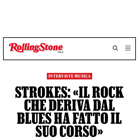
TEMPO DI LETTURA 3 MINUTI
TEMPO DI LETTURA 3 MINUTI
SHARE
SHARE
INTERVISTE MUSICA
STROKES: «IL ROCK
CHE DERIVA DAL
BLUES HA FATTO IL
SUO CORSO»