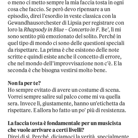
o meno ci metto sempre la mia faccia tosta in ogni
cosa che faccio. Se però devo ripensare a un
episodio, direi l’esordio in veste classica con la
Gewandhausorchester di Lipsia per registrare con
loro la
Rhapsody in Blue – Concerto in F
. Be’, lì mi
sono sentito più emozionato del solito. Perché in
quel tipo di mondo ci sono delle questioni speciali
da rispettare. La prima è che esistono delle note
scritte e quindi esiste anche il concetto di errore,
che nel mondo dell’improvvisazione non c’è. E la
seconda è che bisogna vestirsi molto bene.
Non fa per te?
Ho sempre evitato di avere un costume di scena.
Vorrei sempre salire sul palco come mi va quella
sera. Invece lì, giustamente, hanno un’etichetta da
rispettare. E allora ho fatto un po’ più di resistenza.
La faccia tosta è fondamentale per un musicista
che vuole arrivare a certi livelli?
Direi di sì. Perché, diciamoci la verità, specialmente