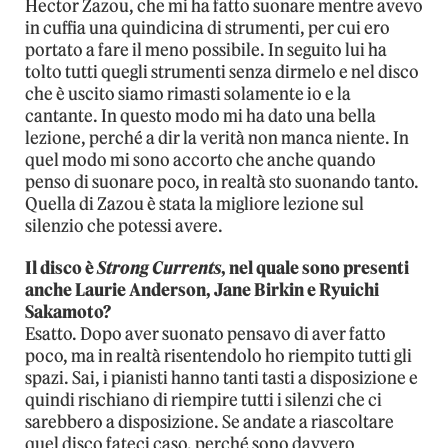
Hector Zazou, che mi ha fatto suonare mentre avevo
in cuffia una quindicina di strumenti, per cui ero
portato a fare il meno possibile. In seguito lui ha
tolto tutti quegli strumenti senza dirmelo e nel disco
che è uscito siamo rimasti solamente io e la
cantante. In questo modo mi ha dato una bella
lezione, perché a dir la verità non manca niente. In
quel modo mi sono accorto che anche quando
penso di suonare poco, in realtà sto suonando tanto.
Quella di Zazou è stata la migliore lezione sul
silenzio che potessi avere.
Il disco è
Strong Currents
, nel quale sono presenti
anche Laurie Anderson, Jane Birkin e Ryuichi
Sakamoto?
Esatto. Dopo aver suonato pensavo di aver fatto
poco, ma in realtà risentendolo ho riempito tutti gli
spazi. Sai, i pianisti hanno tanti tasti a disposizione e
quindi rischiano di riempire tutti i silenzi che ci
sarebbero a disposizione. Se andate a riascoltare
quel disco fateci caso, perché sono davvero