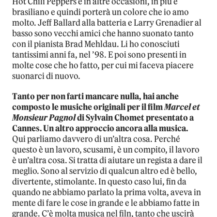
Hot Chili Peppers e in altre occasioni, in più è
brasiliano e quindi porterà un colore che io amo
molto. Jeff Ballard alla batteria e Larry Grenadier al
basso sono vecchi amici che hanno suonato tanto
con il pianista Brad Mehldau. Li ho conosciuti
tantissimi anni fa, nel ’98. E poi sono presenti in
molte cose che ho fatto, per cui mi faceva piacere
suonarci di nuovo.
Tanto per non farti mancare nulla, hai anche
composto le musiche originali per il film
Marcel et
Monsieur Pagnol
di Sylvain Chomet presentato a
Cannes. Un altro approccio ancora alla musica.
Qui parliamo davvero di un’altra cosa. Perché
questo è un lavoro, scusami, è un compito, il lavoro
è un’altra cosa. Si tratta di aiutare un regista a dare il
meglio. Sono al servizio di qualcun altro ed è bello,
divertente, stimolante. In questo caso lui, fin da
quando ne abbiamo parlato la prima volta, aveva in
mente di fare le cose in grande e le abbiamo fatte in
grande. C’è molta musica nel filn, tanto che uscirà