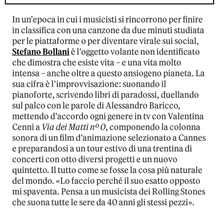
In un’epoca in cui i musicisti si rincorrono per finire
in classifica con una canzone da due minuti studiata
per le piattaforme o per diventare virale sui social,
Stefano Bollani
è l’oggetto volante non identificato
che dimostra che esiste vita – e una vita molto
intensa – anche oltre a questo ansiogeno pianeta. La
sua cifra è l’improvvisazione: suonando il
pianoforte, scrivendo libri di paradossi, duellando
sul palco con le parole di Alessandro Baricco,
mettendo d’accordo ogni genere in tv con Valentina
Cenni a
Via dei Matti nº 0
, componendo la colonna
sonora di un film d’animazione selezionato a Cannes
e preparandosi a un tour estivo di una trentina di
concerti con otto diversi progetti e un nuovo
quintetto. Il tutto come se fosse la cosa più naturale
del mondo. «Lo faccio perché il suo esatto opposto
mi spaventa. Pensa a un musicista dei Rolling Stones
che suona tutte le sere da 40 anni gli stessi pezzi».