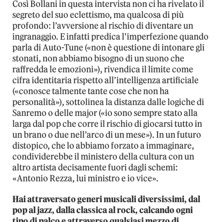
Così Bollani in questa intervista non ci ha rivelato il
segreto del suo eclettismo, ma qualcosa di più
profondo: l’avversione al rischio di diventare un
ingranaggio. E infatti predica l’imperfezione quando
parla di Auto-Tune («non è questione di intonare gli
stonati, non abbiamo bisogno di un suono che
raffredda le emozioni»), rivendica il limite come
cifra identitaria rispetto all’intelligenza artificiale
(«conosce talmente tante cose che non ha
personalità»), sottolinea la distanza dalle logiche di
Sanremo o delle major («io sono sempre stato alla
larga dal pop che corre il rischio di giocarsi tutto in
un brano o due nell’arco di un mese»). In un futuro
distopico, che lo abbiamo forzato a immaginare,
condividerebbe il ministero della cultura con un
altro artista decisamente fuori dagli schemi:
«Antonio Rezza, lui ministro e io vice».
Hai attraversato generi musicali diversissimi, dal
pop al jazz, dalla classica al rock, calcando ogni
tipo di palco e attraverso qualsiasi mezzo di