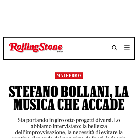
TEMPO DI LETTURA 16 MINUTI
TEMPO DI LETTURA 16 MINUTI
SHARE
SHARE
MAI FERMO
STEFANO BOLLANI, LA
MUSICA CHE ACCADE
Sta portando in giro otto progetti diversi. Lo
abbiamo intervistato: la bellezza
dell’improvvisazione, la necessità di evitare la