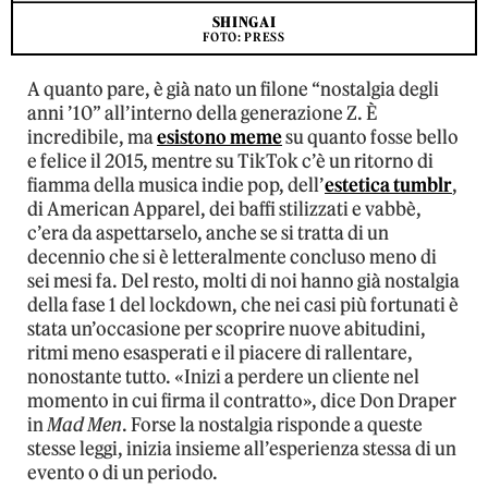
SHINGAI
FOTO: PRESS
A quanto pare, è già nato un filone “nostalgia degli
anni ’10” all’interno della generazione Z. È
incredibile, ma
esistono meme
su quanto fosse bello
e felice il 2015, mentre su TikTok c’è un ritorno di
fiamma della musica indie pop, dell’
estetica tumblr
,
di American Apparel, dei baffi stilizzati e vabbè,
c’era da aspettarselo, anche se si tratta di un
decennio che si è letteralmente concluso meno di
sei mesi fa. Del resto, molti di noi hanno già nostalgia
della fase 1 del lockdown, che nei casi più fortunati è
stata un’occasione per scoprire nuove abitudini,
ritmi meno esasperati e il piacere di rallentare,
nonostante tutto. «Inizi a perdere un cliente nel
momento in cui firma il contratto», dice Don Draper
in
Mad Men
. Forse la nostalgia risponde a queste
stesse leggi, inizia insieme all’esperienza stessa di un
evento o di un periodo.