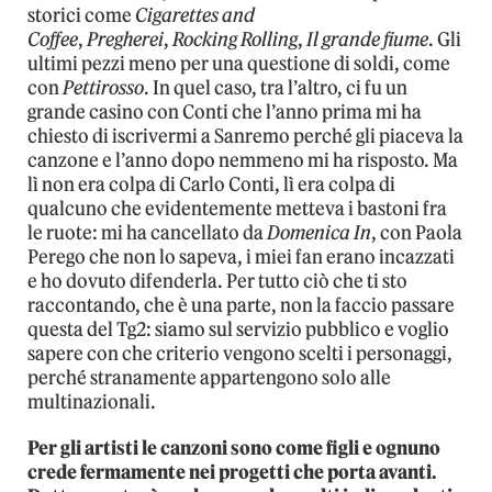
storici come
Cigarettes and
Coffee
,
Pregherei
,
Rocking Rolling
,
Il grande fiume
. Gli
ultimi pezzi meno per una questione di soldi, come
con
Pettirosso
. In quel caso, tra l’altro, ci fu un
grande casino con Conti che l’anno prima mi ha
chiesto di iscrivermi a Sanremo perché gli piaceva la
canzone e l’anno dopo nemmeno mi ha risposto. Ma
lì non era colpa di Carlo Conti, lì era colpa di
qualcuno che evidentemente metteva i bastoni fra
le ruote: mi ha cancellato da
Domenica In
, con Paola
Perego che non lo sapeva, i miei fan erano incazzati
e ho dovuto difenderla. Per tutto ciò che ti sto
raccontando, che è una parte, non la faccio passare
questa del Tg2: siamo sul servizio pubblico e voglio
sapere con che criterio vengono scelti i personaggi,
perché stranamente appartengono solo alle
multinazionali.
Per gli artisti le canzoni sono come figli e ognuno
crede fermamente nei progetti che porta avanti.