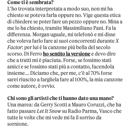
Come ti è sembrata?
L’ho trovata interpretata a modo suo, non mi ha
chiesto se poteva farla oppure no. Vige questa etica
di chiedere se poter fare un pezzo oppure no. Mina a
me lo ha chiesto, tramite Massimiliano Pani. Fa la
differenza. Morgan uguale, mi telefonò e mi disse
che voleva farlo fare ai suoi concorrenti durante
X
Factor
: per lui è la canzone più bella del secolo
scorso. Di Ferro
ho sentito la versione
e devo dire
che a tratti mi è piaciuta. Forse, se fossimo stati
amici e se fossimo stati più a contatto, facendola
insieme… Diciamo che, per me, c’è al 70% forse
sarei riuscito a fargliela fare al 100%, la mia canzone
come autore, è ovvio.
Chi sono gli artisti che ti hanno dato una mano?
Una marea: da Gerry Scotti a Mauro Coruzzi, che ha
fatto passare
Let It Snow
su Radio Parma, Vasco che
tutte le volte che mi vede mi fa il sorriso da
sornione.