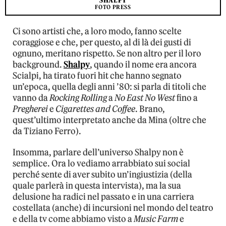
SHALPY
FOTO PRESS
Ci sono artisti che, a loro modo, fanno scelte
coraggiose e che, per questo, al di là dei gusti di
ognuno, meritano rispetto. Se non altro per il loro
background.
Shalpy
, quando il nome era ancora
Scialpi, ha tirato fuori hit che hanno segnato
un’epoca, quella degli anni ’80: si parla di titoli che
vanno da
Rocking Rolling
a
No East No West
fino a
Pregherei
e
Cigarettes and Coffee
. Brano,
quest’ultimo interpretato anche da Mina (oltre che
da Tiziano Ferro).
Insomma, parlare dell’universo Shalpy non è
semplice. Ora lo vediamo arrabbiato sui social
perché sente di aver subito un’ingiustizia (della
quale parlerà in questa intervista), ma la sua
delusione ha radici nel passato e in una carriera
costellata (anche) di incursioni nel mondo del teatro
e della tv come abbiamo visto a
Music Farm
e