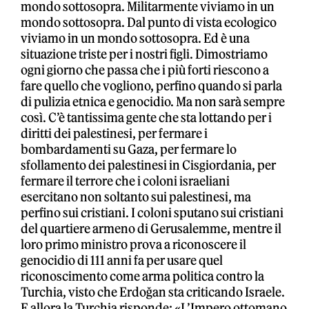
mondo sottosopra. Militarmente viviamo in un
mondo sottosopra. Dal punto di vista ecologico
viviamo in un mondo sottosopra. Ed è una
situazione triste per i nostri figli. Dimostriamo
ogni giorno che passa che i più forti riescono a
fare quello che vogliono, perfino quando si parla
di pulizia etnica e genocidio. Ma non sarà sempre
così. C’è tantissima gente che sta lottando per i
diritti dei palestinesi, per fermare i
bombardamenti su Gaza, per fermare lo
sfollamento dei palestinesi in Cisgiordania, per
fermare il terrore che i coloni israeliani
esercitano non soltanto sui palestinesi, ma
perfino sui cristiani. I coloni sputano sui cristiani
del quartiere armeno di Gerusalemme, mentre il
loro primo ministro prova a riconoscere il
genocidio di 111 anni fa per usare quel
riconoscimento come arma politica contro la
Turchia, visto che Erdoğan sta criticando Israele.
E allora la Turchia risponde: «L’Impero ottomano