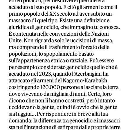
ebreo polacco, per descrivere quel che era
accaduto al suo popolo. E citò gli armeni come il
primo popolo del XX secolo ad aver subito un
massacro di quel tipo. Esiste una definizione
giuridica di genocidio, che immagino tu conosca.
È contenuta nelle convenzioni delle Nazioni
Unite. Non riguarda solo le uccisioni di massa,
ma comprende il trasferimento forzato delle
popolazioni, lo spopolamento basato
sull’appartenenza etnica o razziale. Può essere
per esempio considerato genocidio quello che è
accaduto nel 2023, quando l’Azerbaigian ha
attaccato gli armeni del Nagorno-Karabakh
costringendo 120.000 persone a lasciare la terra
dove vivevano da migliaia di anni. Certo, loro
dicono che non li hanno costretti, però intanto
uccidevano la gente, quindi è ovvio che la gente
sia fuggita… Per rispondere in breve alla tua
domanda: la differenza tra genocidio e i massacri
sta nell’intenzione di estirpare dalle proprie terre