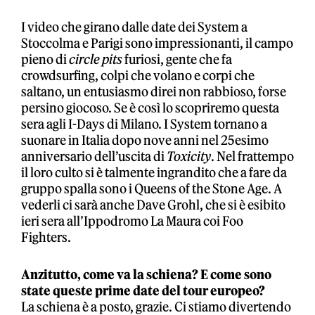
I video che girano dalle date dei System a
Stoccolma e Parigi sono impressionanti, il campo
pieno di
circle pits
furiosi, gente che fa
crowdsurfing, colpi che volano e corpi che
saltano, un entusiasmo direi non rabbioso, forse
persino giocoso. Se è così lo scopriremo questa
sera agli I-Days di Milano. I System tornano a
suonare in Italia dopo nove anni nel 25esimo
anniversario dell’uscita di
Toxicity
. Nel frattempo
il loro culto si è talmente ingrandito che a fare da
gruppo spalla sono i Queens of the Stone Age. A
vederli ci sarà anche Dave Grohl, che si è esibito
ieri sera all’Ippodromo La Maura coi Foo
Fighters.
Anzitutto, come va la schiena? E come sono
state queste prime date del tour europeo?
La schiena è a posto, grazie. Ci stiamo divertendo