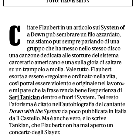
FOTO: TRAVIS SHINN
C
itare Flaubert in un articolo sui
System of
a Down
può sembrare un filo azzardato,
ma stiamo pur sempre parlando di una
gruppo che ha messo nello stesso disco
una canzone dedicata alle storture del sistema
carcerario americano e una sulla gioia di saltare
su un trampolo a molla. Vale tutto. Flaubert
esorta a essere «regolare e ordinato nella vita,
così potrai essere violento e originale nel lavoro»
e mi pare che la frase renda bene l’esperienza di
Serj Tankian
dentro e fuori i System. Del resto
l’aforisma è citato nell’autobiografia del cantante
Down with the System
da poco pubblicata in Italia
da Il Castello. Ma è anche vero, e lo scrive
Tankian, che Flaubert non ha mai aperto un
concerto degli Slayer.