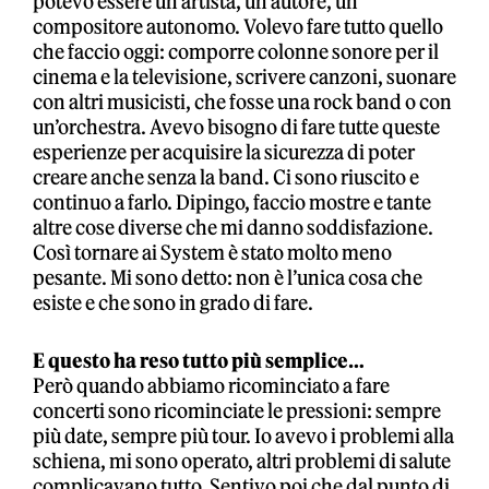
potevo essere un artista, un autore, un
compositore autonomo. Volevo fare tutto quello
che faccio oggi: comporre colonne sonore per il
cinema e la televisione, scrivere canzoni, suonare
con altri musicisti, che fosse una rock band o con
un’orchestra. Avevo bisogno di fare tutte queste
esperienze per acquisire la sicurezza di poter
creare anche senza la band. Ci sono riuscito e
continuo a farlo. Dipingo, faccio mostre e tante
altre cose diverse che mi danno soddisfazione.
Così tornare ai System è stato molto meno
pesante. Mi sono detto: non è l’unica cosa che
esiste e che sono in grado di fare.
E questo ha reso tutto più semplice…
Però quando abbiamo ricominciato a fare
concerti sono ricominciate le pressioni: sempre
più date, sempre più tour. Io avevo i problemi alla
schiena, mi sono operato, altri problemi di salute
complicavano tutto. Sentivo poi che dal punto di