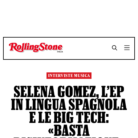
TEMPO DI LETTURA 7 MINUTI
TEMPO DI LETTURA 7 MINUTI
SHARE
SHARE
INTERVISTE MUSICA
SELENA GOMEZ, L’EP
IN LINGUA SPAGNOLA
E LE BIG TECH:
«BASTA