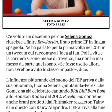
SELENA GOMEZ
FOTO PRESS
C’è voluto un decennio perché
Selena Gomez
riuscisse a finire
Revelación
, il suo primo EP in lingua
spagnola. Ne ha parlato per la prima volta nel 2011 in
un tweet in cui raccontava l’idea ai fan. Poi la vita e
la carriera si sono messe di traverso, ma non ha mai
messo da parte quel sogno. «Se fosse uscito allora
non avrebbe avuto lo stesso impatto», dice.
L’influenza più grande del suono dell’EP arriva dalla
sua omonima, l’icona Selena Quintanilla-Pérez, che
Gomez ha già celebrato cantando
Bidi Bidi Bom Bom
allo Houston Rodeo del 2010.
Revelación
contiene
anche brani prodotti dall’hitmaker reggaeton Tainy
e un duetto con Rauw Alejandro. L’EP arriva alla fine