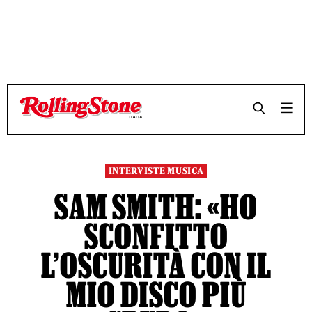
TEMPO DI LETTURA 6 MINUTI
TEMPO DI LETTURA 6 MINUTI
SHARE
SHARE
INTERVISTE MUSICA
SAM SMITH: «HO
SCONFITTO
L’OSCURITÀ CON IL
MIO DISCO PIÙ