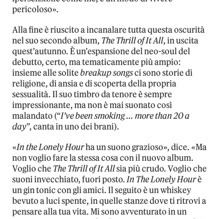
pericoloso».
Alla fine è riuscito a incanalare tutta questa oscurità
nel suo secondo album,
The Thrill of It All
, in uscita
quest’autunno. È un’espansione del neo-soul del
debutto, certo, ma tematicamente più ampio:
insieme alle solite
breakup songs
ci sono storie di
religione, di ansia e di scoperta della propria
sessualità. Il suo timbro da tenore è sempre
impressionante, ma non è mai suonato così
malandato (“
I’ve been smoking … more than 20 a
day
”, canta in uno dei brani).
«
In the Lonely Hour
ha un suono grazioso», dice. «Ma
non voglio fare la stessa cosa con il nuovo album.
Voglio che
The Thrill of It All
sia più crudo. Voglio che
suoni invecchiato, fuori posto.
In The Lonely Hour
è
un gin tonic con gli amici. Il seguito è un whiskey
bevuto a luci spente, in quelle stanze dove ti ritrovi a
pensare alla tua vita. Mi sono avventurato in un