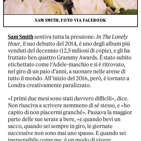
SAM SMITH, FOTO VIA FACEBOOK
Sam Smith
sentiva tutta la pressione.
In The Lonely
Hour
, il suo debutto del 2014, è uno degli album più
venduti del decennio (12,5 milioni di copie), e gli ha
fruttato ben quattro Grammy Awards. È stato subito
etichettato come l’Adele-maschio e si è ritrovato,
nel giro di un paio d’anni, a suonare nelle arene di
tutto il mondo. All’inizio del 2016, però, è tornato a
Londra creativamente paralizzato.
«I primi due mesi sono stati davvero difficili», dice.
Non riusciva a scrivere nemmeno di sé stesso, e «ho
capito di non piacermi granché». Passava la maggior
parte delle sue serate a bere, «e quando bevi un
sacco, quando sei sempre in giro, le giornate
successive non sono mai uno spasso. E quando sei
ipersensibile come me, è un modo di vivere