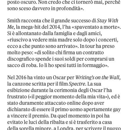
posto oscuro. Non credo che ci tornerò mai, perché
sono sceso davvero in profondità».
Smith racconta che il grande successo di
Stay With
Me
, la mega-hit del 2014, l’ha «spaventato a morte».
Si è allontanato dalla famiglia e dagli amici,
«riuscivo a vedere mia madre solo dopo i concerti,
ecco a che punto sono arrivato». In tour ha preso
molto peso: «di solito chi firma un contratto
discografico spende i suoi soldi per comprarsi un
sacco di roba. Io li ho spesi tutti in formaggio».
Nel 2016 ha vinto un Oscar per
Writing’s on the Wall
,
la canzone scritta per il film
Spectre
. La sua
esibizione durante la cerimonia degli Oscar l’ha
frustrato («il peggior momento della mia vita»), ed è
stato duramente attaccato online dopo aver
dichiarato di essere il primo uomo apertamente gay
a vincere il premio. Da quel momento in poi ha
evitato le luci della ribalta e si è trasferito a casa
della sorella minore, a Londra, per scrivere il nuovo