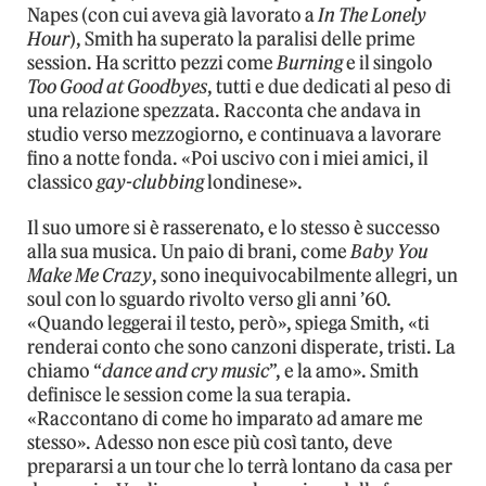
Napes (con cui aveva già lavorato a
In The Lonely
Hour
), Smith ha superato la paralisi delle prime
session. Ha scritto pezzi come
Burning
e il singolo
Too Good at Goodbyes
, tutti e due dedicati al peso di
una relazione spezzata. Racconta che andava in
studio verso mezzogiorno, e continuava a lavorare
fino a notte fonda. «Poi uscivo con i miei amici, il
classico
gay-clubbing
londinese».
Il suo umore si è rasserenato, e lo stesso è successo
alla sua musica. Un paio di brani, come
Baby You
Make Me Crazy
, sono inequivocabilmente allegri, un
soul con lo sguardo rivolto verso gli anni ’60.
«Quando leggerai il testo, però», spiega Smith, «ti
renderai conto che sono canzoni disperate, tristi. La
chiamo “
dance and cry music
”, e la amo». Smith
definisce le session come la sua terapia.
«Raccontano di come ho imparato ad amare me
stesso». Adesso non esce più così tanto, deve
prepararsi a un tour che lo terrà lontano da casa per