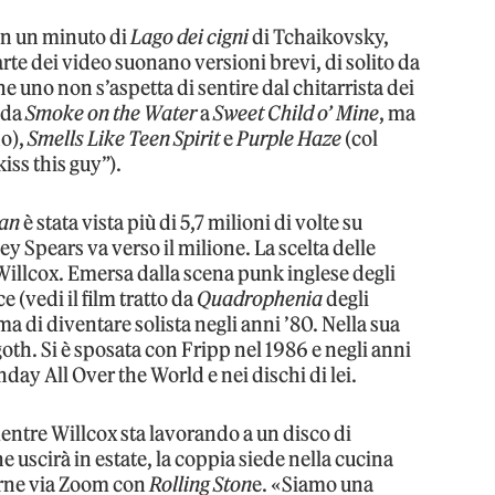
 in un minuto di
Lago dei cigni
di Tchaikovsky,
rte dei video suonano versioni brevi, di solito da
he uno non s’aspetta di sentire dal chitarrista dei
 da
Smoke on the Water
a
Sweet Child o’ Mine
, ma
no),
Smells Like Teen Spirit
e
Purple Haze
(col
iss this guy”).
an
è stata vista più di 5,7 milioni di volte su
ey Spears va verso il milione. La scelta delle
 Willcox. Emersa dalla scena punk inglese degli
e (vedi il film tratto da
Quadrophenia
degli
 di diventare solista negli anni ’80. Nella sua
goth. Si è sposata con Fripp nel 1986 e negli anni
ay All Over the World e nei dischi di lei.
entre Willcox sta lavorando a un disco di
e uscirà in estate, la coppia siede nella cucina
arne via Zoom con
Rolling Ston
e. «Siamo una