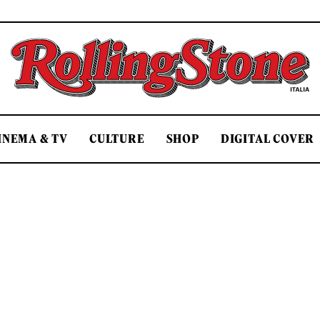
Rolling Stone Italia
INEMA & TV
CULTURE
SHOP
DIGITAL COVER