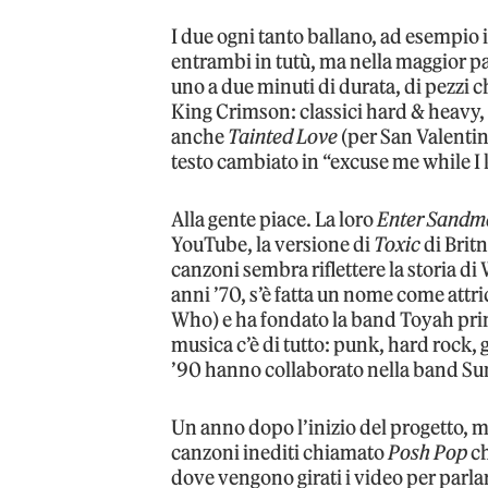
I due ogni tanto ballano, ad esempio
entrambi in tutù, ma nella maggior pa
uno a due minuti di durata, di pezzi c
King Crimson: classici hard & heavy,
anche
Tainted Love
(per San Valenti
testo cambiato in “excuse me while I k
Alla gente piace. La loro
Enter Sandm
YouTube, la versione di
Toxic
di Britn
canzoni sembra riflettere la storia di
anni ’70, s’è fatta un nome come attric
Who) e ha fondato la band Toyah prima
musica c’è di tutto: punk, hard rock, 
’90 hanno collaborato nella band Sund
Un anno dopo l’inizio del progetto, m
canzoni inediti chiamato
Posh Pop
ch
dove vengono girati i video per parl