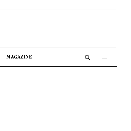
MAGAZINE
SHARE
SHARE