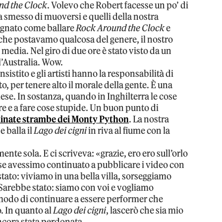
nd the Clock
. Volevo che Robert facesse un po’ di
smesso di muoversi e quelli della nostra
egnato come ballare
Rock Around the Clock
e
 che postavamo qualcosa del genere, il nostro
media. Nel giro di due ore è stato visto da un
l’Australia. Wow.
nsistito e gli artisti hanno la responsabilità di
, per tenere alto il morale della gente. È una
ese. In sostanza, quando in Inghilterra le cose
e e a fare cose stupide. Un buon punto di
minate strambe dei Monty Python
. La nostra
e balla il
Lago dei cigni
in riva al fiume con la
ente sola. E ci scriveva: «grazie, ero ero sull’orlo
 se avessimo continuato a pubblicare i video con
tato: viviamo in una bella villa, sorseggiamo
Sarebbe stato: siamo con voi e vogliamo
modo di continuare a essere performer che
. In quanto al
Lago dei cigni
, lascerò che sia mio
ncora stata perdonata…