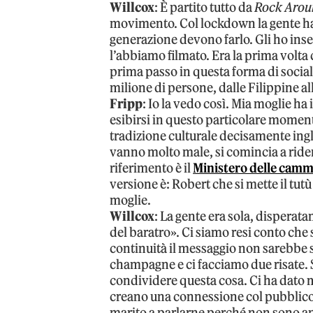
Willcox
: È partito tutto da
Rock Arou
movimento. Col lockdown la gente ha 
generazione devono farlo. Gli ho ins
l’abbiamo filmato. Era la prima volta
prima passo in questa forma di social 
milione di persone, dalle Filippine al
Fripp
: Io la vedo così. Mia moglie ha i
esibirsi in questo particolare momento
tradizione culturale decisamente ingl
vanno molto male, si comincia a rider
riferimento è il
Ministero delle cam
versione è: Robert che si mette il tutù 
moglie.
Willcox
: La gente era sola, disperatam
del baratro». Ci siamo resi conto che
continuità il messaggio non sarebbe s
champagne e ci facciamo due risate. 
condividere questa cosa. Ci ha dato 
creano una connessione col pubblico
marito a parlarne perché non sono a