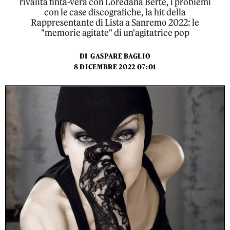
rivalità finta-vera con Loredana Bertè, i problemi
con le case discografiche, la hit della
Rappresentante di Lista a Sanremo 2022: le
"memorie agitate" di un'agitatrice pop
DI
GASPARE BAGLIO
8 DICEMBRE 2022 07:01