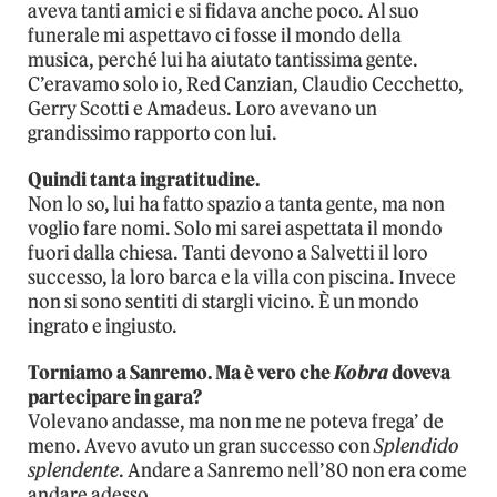
aveva tanti amici e si fidava anche poco. Al suo
funerale mi aspettavo ci fosse il mondo della
musica, perché lui ha aiutato tantissima gente.
C’eravamo solo io, Red Canzian, Claudio Cecchetto,
Gerry Scotti e Amadeus. Loro avevano un
grandissimo rapporto con lui.
Quindi tanta ingratitudine.
Non lo so, lui ha fatto spazio a tanta gente, ma non
voglio fare nomi. Solo mi sarei aspettata il mondo
fuori dalla chiesa. Tanti devono a Salvetti il loro
successo, la loro barca e la villa con piscina. Invece
non si sono sentiti di stargli vicino. È un mondo
ingrato e ingiusto.
Torniamo a Sanremo. Ma è vero che
Kobra
doveva
partecipare in gara?
Volevano andasse, ma non me ne poteva frega’ de
meno. Avevo avuto un gran successo con
Splendido
splendente
. Andare a Sanremo nell’80 non era come
andare adesso.