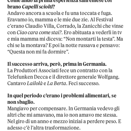
Come andò la prima esperienza sanremese col
brano
Capelli sciolti
?
Andavo ancora a scuola e fu una toccata e fuga.
Eravamo io, mamma e le mie due zie. Al Festival
c’erano Claudio Villa, Corrado, la Zanicchi che vinse
con
Ciao cara come stai?
. Ero abituata a vederli in tv
e mia mamma mi diceva: “Non montarti la testa”. Ma
chi se la montava? E poi la notte russava e pensavo:
“Questa non mi fa dormire”.
Il successo arriva, però, prima in Germania.
La Produttori Associati fece un contratto con la
Telefunken Decca e il direttore generale Wolfgang.
Cantavo
Lailolà
e
La Berta
. Feci successo.
In quel periodo c’erano i problemi alimentari, se
non sbaglio.
Mangiavo per compensare. In Germania vedevo gli
altri che mi amavano, ma io non amavo me stessa.
Nel giro di un anno e mezzo iniziai a perdere peso. E
adesso c’è l’altra trasformazione.