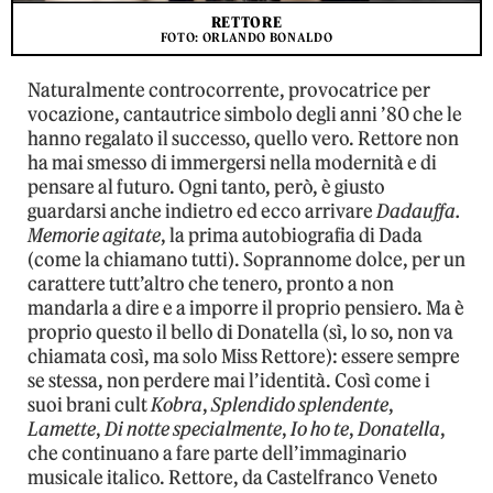
RETTORE
FOTO: ORLANDO BONALDO
Naturalmente controcorrente, provocatrice per
vocazione, cantautrice simbolo degli anni ’80 che le
hanno regalato il successo, quello vero. Rettore non
ha mai smesso di immergersi nella modernità e di
pensare al futuro. Ogni tanto, però, è giusto
guardarsi anche indietro ed ecco arrivare
Dadauffa.
Memorie agitate
, la prima autobiografia di Dada
(come la chiamano tutti). Soprannome dolce, per un
carattere tutt’altro che tenero, pronto a non
mandarla a dire e a imporre il proprio pensiero. Ma è
proprio questo il bello di Donatella (sì, lo so, non va
chiamata così, ma solo Miss Rettore): essere sempre
se stessa, non perdere mai l’identità. Così come i
suoi brani cult
Kobra
,
Splendido splendente
,
Lamette
,
Di notte specialmente
,
Io ho te
,
Donatella
,
che continuano a fare parte dell’immaginario
musicale italico. Rettore, da Castelfranco Veneto