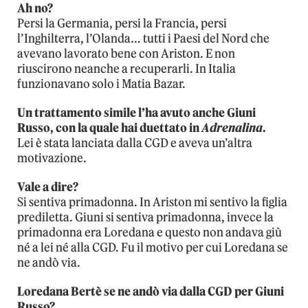
Ah no?
Persi la Germania, persi la Francia, persi
l’Inghilterra, l’Olanda… tutti i Paesi del Nord che
avevano lavorato bene con Ariston. E non
riuscirono neanche a recuperarli. In Italia
funzionavano solo i Matia Bazar.
Un trattamento simile l’ha avuto anche Giuni
Russo, con la quale hai duettato in
Adrenalina
.
Lei è stata lanciata dalla CGD e aveva un’altra
motivazione.
Vale a dire?
Si sentiva primadonna. In Ariston mi sentivo la figlia
prediletta. Giuni si sentiva primadonna, invece la
primadonna era Loredana e questo non andava giù
né a lei né alla CGD. Fu il motivo per cui Loredana se
ne andò via.
Loredana Bertè se ne andò via dalla CGD per Giuni
Russo?