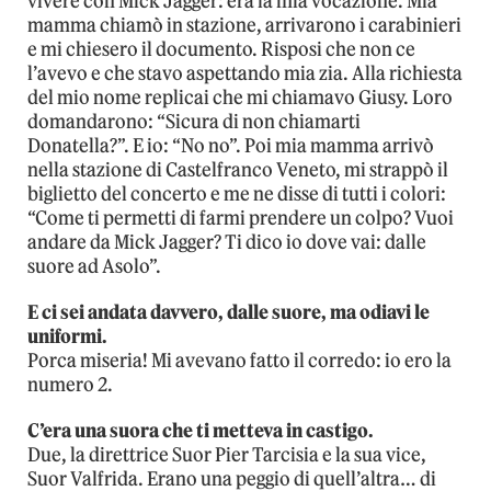
vivere con Mick Jagger: era la mia vocazione. Mia
mamma chiamò in stazione, arrivarono i carabinieri
e mi chiesero il documento. Risposi che non ce
l’avevo e che stavo aspettando mia zia. Alla richiesta
del mio nome replicai che mi chiamavo Giusy. Loro
domandarono: “Sicura di non chiamarti
Donatella?”. E io: “No no”. Poi mia mamma arrivò
nella stazione di Castelfranco Veneto, mi strappò il
biglietto del concerto e me ne disse di tutti i colori:
“Come ti permetti di farmi prendere un colpo? Vuoi
andare da Mick Jagger? Ti dico io dove vai: dalle
suore ad Asolo”.
E ci sei andata davvero, dalle suore, ma odiavi le
uniformi.
Porca miseria! Mi avevano fatto il corredo: io ero la
numero 2.
C’era una suora che ti metteva in castigo.
Due, la direttrice Suor Pier Tarcisia e la sua vice,
Suor Valfrida. Erano una peggio di quell’altra… di