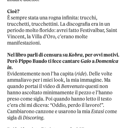
Cioè?
È sempre stata una rogna infinita: trucchi,
trucchetti, trucchettini. La discografia era in un
periodo molto florido: avrei fatto Festivalbar, Saint
Vincent, la Villa d’Oro, c’erano molte
manifestazioni.
Nel libro parli di censura su
Kobra
, per ovvi motivi.
Però Pippo Baudo ti fece cantare
Gaio
a
Domenica
in
.
Evidentemente non l’ha capita (
ride
). Delle volte
ammaliavo per i miei look, la mia immagine. Ma
quando portai il video di
Benvenuto
questi non
hanno ascoltato minimamente il pezzo e l’hanno
preso come sigla. Poi quando hanno letto il testo
c’era chi mi diceva: “Oddio, perdo il lavoro!”.
Cambiarono canzone e usarono la mia
Estasi
come
sigla di
Discoring
.