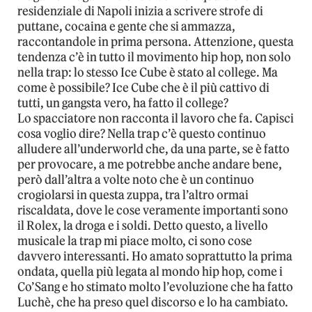
residenziale di Napoli inizia a scrivere strofe di
puttane, cocaina e gente che si ammazza,
raccontandole in prima persona. Attenzione, questa
tendenza c’è in tutto il movimento hip hop, non solo
nella trap: lo stesso Ice Cube è stato al college. Ma
come è possibile? Ice Cube che è il più cattivo di
tutti, un gangsta vero, ha fatto il college?
Lo spacciatore non racconta il lavoro che fa. Capisci
cosa voglio dire? Nella trap c’è questo continuo
alludere all’underworld che, da una parte, se è fatto
per provocare, a me potrebbe anche andare bene,
però dall’altra a volte noto che è un continuo
crogiolarsi in questa zuppa, tra l’altro ormai
riscaldata, dove le cose veramente importanti sono
il Rolex, la droga e i soldi. Detto questo, a livello
musicale la trap mi piace molto, ci sono cose
davvero interessanti. Ho amato soprattutto la prima
ondata, quella più legata al mondo hip hop, come i
Co’Sang e ho stimato molto l’evoluzione che ha fatto
Luchè, che ha preso quel discorso e lo ha cambiato.