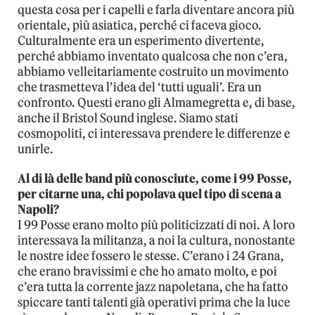
questa cosa per i capelli e farla diventare ancora più
orientale, più asiatica, perché ci faceva gioco.
Culturalmente era un esperimento divertente,
perché abbiamo inventato qualcosa che non c’era,
abbiamo velleitariamente costruito un movimento
che trasmetteva l’idea del ‘tutti uguali’. Era un
confronto. Questi erano gli Almamegretta e, di base,
anche il Bristol Sound inglese. Siamo stati
cosmopoliti, ci interessava prendere le differenze e
unirle.
Al di là delle band più conosciute, come i 99 Posse,
per citarne una, chi popolava quel tipo di scena a
Napoli?
I 99 Posse erano molto più politicizzati di noi. A loro
interessava la militanza, a noi la cultura, nonostante
le nostre idee fossero le stesse. C’erano i 24 Grana,
che erano bravissimi e che ho amato molto, e poi
c’era tutta la corrente jazz napoletana, che ha fatto
spiccare tanti talenti già operativi prima che la luce