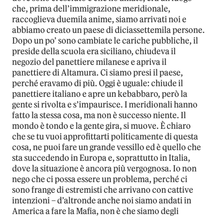
che, prima dell’immigrazione meridionale,
raccoglieva duemila anime, siamo arrivati noi e
abbiamo creato un paese di diciassettemila persone.
Dopo un po’ sono cambiate le cariche pubbliche, il
preside della scuola era siciliano, chiudeva il
negozio del panettiere milanese e apriva il
panettiere di Altamura. Ci siamo presi il paese,
perché eravamo di più. Oggi è uguale: chiude il
panettiere italiano e apre un kebabbaro, però la
gente si rivolta e s’impaurisce. I meridionali hanno
fatto la stessa cosa, ma non è successo niente. Il
mondo è tondo e la gente gira, si muove. È chiaro
che se tu vuoi approfittarti politicamente di questa
cosa, ne puoi fare un grande vessillo ed è quello che
sta succedendo in Europa e, soprattutto in Italia,
dove la situazione è ancora più vergognosa. Io non
nego che ci possa essere un problema, perché ci
sono frange di estremisti che arrivano con cattive
intenzioni – d’altronde anche noi siamo andati in
America a fare la Mafia, non è che siamo degli