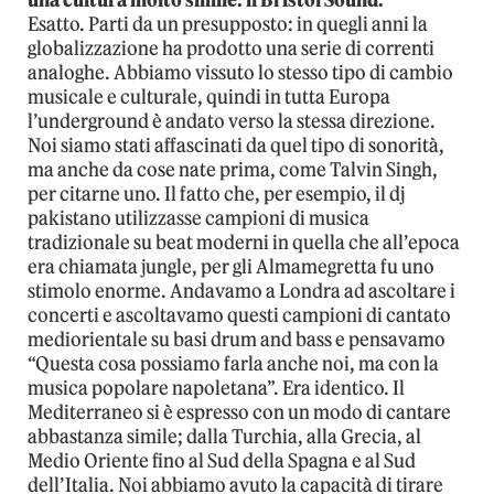
una cultura molto simile: il Bristol Sound.
Esatto. Parti da un presupposto: in quegli anni la
globalizzazione ha prodotto una serie di correnti
analoghe. Abbiamo vissuto lo stesso tipo di cambio
musicale e culturale, quindi in tutta Europa
l’underground è andato verso la stessa direzione.
Noi siamo stati affascinati da quel tipo di sonorità,
ma anche da cose nate prima, come Talvin Singh,
per citarne uno. Il fatto che, per esempio, il dj
pakistano utilizzasse campioni di musica
tradizionale su beat moderni in quella che all’epoca
era chiamata jungle, per gli Almamegretta fu uno
stimolo enorme. Andavamo a Londra ad ascoltare i
concerti e ascoltavamo questi campioni di cantato
mediorientale su basi drum and bass e pensavamo
“Questa cosa possiamo farla anche noi, ma con la
musica popolare napoletana”. Era identico. Il
Mediterraneo si è espresso con un modo di cantare
abbastanza simile; dalla Turchia, alla Grecia, al
Medio Oriente fino al Sud della Spagna e al Sud
dell’Italia. Noi abbiamo avuto la capacità di tirare