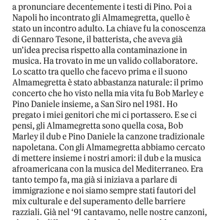
a pronunciare decentemente i testi di Pino. Poi a
Napoli ho incontrato gli Almamegretta, quello è
stato un incontro adulto. La chiave fu la conoscenza
di Gennaro Tesone, il batterista, che aveva già
un’idea precisa rispetto alla contaminazione in
musica. Ha trovato in me un valido collaboratore.
Lo scatto tra quello che facevo prima e il suono
Almamegretta è stato abbastanza naturale: il primo
concerto che ho visto nella mia vita fu Bob Marley e
Pino Daniele insieme, a San Siro nel 1981. Ho
pregato i miei genitori che mi ci portassero. E se ci
pensi, gli Almamegretta sono quella cosa, Bob
Marley il dub e Pino Daniele la canzone tradizionale
napoletana. Con gli Almamegretta abbiamo cercato
di mettere insieme i nostri amori: il dub e la musica
afroamericana con la musica del Mediterraneo. Era
tanto tempo fa, ma già si iniziava a parlare di
immigrazione e noi siamo sempre stati fautori del
mix culturale e del superamento delle barriere
razziali. Già nel ‘91 cantavamo, nelle nostre canzoni,