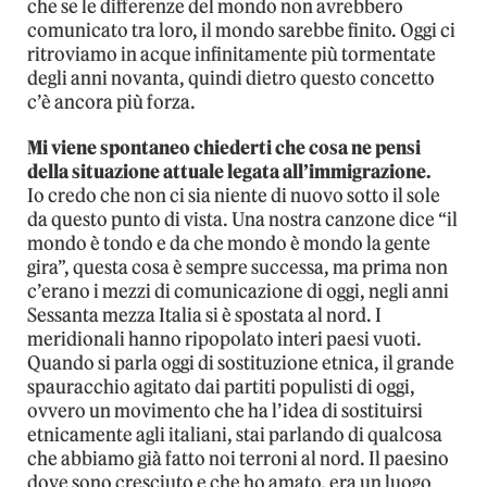
che se le differenze del mondo non avrebbero
comunicato tra loro, il mondo sarebbe finito. Oggi ci
ritroviamo in acque infinitamente più tormentate
degli anni novanta, quindi dietro questo concetto
c’è ancora più forza.
Mi viene spontaneo chiederti che cosa ne pensi
della situazione attuale legata all’immigrazione.
Io credo che non ci sia niente di nuovo sotto il sole
da questo punto di vista. Una nostra canzone dice “il
mondo è tondo e da che mondo è mondo la gente
gira”, questa cosa è sempre successa, ma prima non
c’erano i mezzi di comunicazione di oggi, negli anni
Sessanta mezza Italia si è spostata al nord. I
meridionali hanno ripopolato interi paesi vuoti.
Quando si parla oggi di sostituzione etnica, il grande
spauracchio agitato dai partiti populisti di oggi,
ovvero un movimento che ha l’idea di sostituirsi
etnicamente agli italiani, stai parlando di qualcosa
che abbiamo già fatto noi terroni al nord. Il paesino
dove sono cresciuto e che ho amato, era un luogo