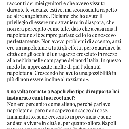
racconti dei miei genitori e che avevo vissuto
durante le vacanze estive, ma sconosciuta rispetto
ad altre angolature. Diciamo che ho avuto il
privilegio di essere uno straniero in diaspora, che
non era percepito come tale, dato che a casa mia il
napoletano si è sempre parlato ed io lo conoscevo
perfettamente. Non avevo problemi di accento, anzi
ero un napoletano a tutti gli effetti, però guardavo la
città con gli occhi di un ragazzo cresciuto in mezzo
alla nebbia nelle campagne del nord Italia. In questo
modo ho apprezzato molto di più l’identità
napoletana. Crescendo ho avuto una possibilità in
più di non essere incline al razzismo».
Una volta tornato a Napoli che tipo di rapporto hai
instaurato con i tuoi coetanei?
Non ero percepito come alieno, perché parlavo
napoletano, però non sapevo un sacco di cose.
Innanzitutto, sono cresciuto in provincia e sono
andato a vivere in città e, per quanto allora Napoli