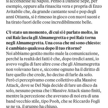
si accendesse su Napoli. Penso a Daniele Sepe, per
esempio, oppure alla rinascita vera e propria di Enzo
Avitabile che, da grande cantante soul e pop degli
anni Ottanta, si è rimesso in gioco con nuovi suoni e
ha tirato fuori delle cose incredibilmente belle.
C’è stato un momento, di cui si è parlato molto, in
cui Raiz lascia gli Almamegretta e poi Raiz torna
negli Almamegretta. Una cosa che mi sono chiesto:
è cambiato qualcosa dopo il tuo ritorno?
Noi abbiamo gestito molto male la comunicazione,
perché la realtà dei fatti è che, dopo tredici anni, io
avevo voglia di fare altre cose che gli Almamegretta
non volevano fare e, siccome ognuno ha il diritto di
fare quello che crede, ho deciso di farle da solo.
Però ci percepivamo come collettivo alla Massive
Attack, dove se Del Naja decide di fare un disco da
solo, nessuno pensa che i Massive Attack siano finiti,
mentre la percezione che avevano di noi era di una
band vecchio stile, tipo Pooh, che se Riccardo Fogli
se ne va, il gruppo ha chiuso.