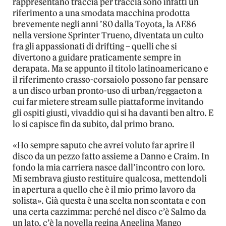
rappresentano traccia per traccia sono infatti un
riferimento a una smodata macchina prodotta
brevemente negli anni ’80 dalla Toyota, la AE86
nella versione Sprinter Trueno, diventata un culto
fra gli appassionati di drifting – quelli che si
divertono a guidare praticamente sempre in
derapata. Ma se appunto il titolo latinoamericano e
il riferimento crasso-corsaiolo possono far pensare
a un disco urban pronto-uso di urban/reggaeton a
cui far mietere stream sulle piattaforme invitando
gli ospiti giusti, vivaddio qui si ha davanti ben altro. E
lo si capisce fin da subito, dal primo brano.
«Ho sempre saputo che avrei voluto far aprire il
disco da un pezzo fatto assieme a Danno e Craim. In
fondo la mia carriera nasce dall’incontro con loro.
Mi sembrava giusto restituire qualcosa, mettendoli
in apertura a quello che è il mio primo lavoro da
solista». Già questa è una scelta non scontata e con
una certa cazzimma: perché nel disco c’è Salmo da
un lato, c’è la novella regina Angelina Mango