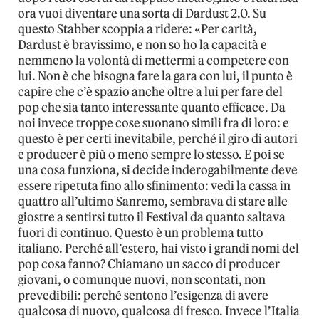
ora vuoi diventare una sorta di Dardust 2.0. Su
questo Stabber scoppia a ridere: «Per carità,
Dardust è bravissimo, e non so ho la capacità e
nemmeno la volontà di mettermi a competere con
lui. Non è che bisogna fare la gara con lui, il punto è
capire che c’è spazio anche oltre a lui per fare del
pop che sia tanto interessante quanto efficace. Da
noi invece troppe cose suonano simili fra di loro: e
questo è per certi inevitabile, perché il giro di autori
e producer è più o meno sempre lo stesso. E poi se
una cosa funziona, si decide inderogabilmente deve
essere ripetuta fino allo sfinimento: vedi la cassa in
quattro all’ultimo Sanremo, sembrava di stare alle
giostre a sentirsi tutto il Festival da quanto saltava
fuori di continuo. Questo è un problema tutto
italiano. Perché all’estero, hai visto i grandi nomi del
pop cosa fanno? Chiamano un sacco di producer
giovani, o comunque nuovi, non scontati, non
prevedibili: perché sentono l’esigenza di avere
qualcosa di nuovo, qualcosa di fresco. Invece l’Italia