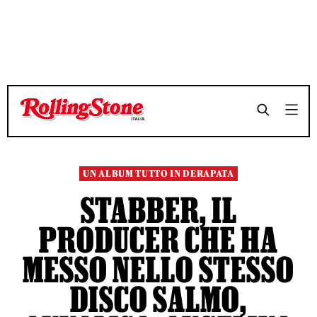
TEMPO DI LETTURA 11 MINUTI
TEMPO DI LETTURA 11 MINUTI
SHARE
SHARE
UN ALBUM TUTTO IN DERAPATA
STABBER, IL
PRODUCER CHE HA
MESSO NELLO STESSO
DISCO SALMO,