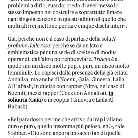
problemi a dirlo, guarda: credo di aver messo lo
stesso impegno nel costruire e soprattutto limare
ogni singola canzone in questo album di quello che
molti altri ci mettono per fare cinque dischi interi».
Già, perché non è il caso di parlare della sola
Il
profumo delle rose
: perché se da un lato è
emblematica per una serie di scelte e di modus
operandi, dall’altro potrebbe sviare.
Trueno
è a
modo suo un disco molto pop, e pure un disco molto
femminile. Lo capisci dalla presenza della già citata
Annalisa, ma anche di Noemi, Gaia, Ginevra, Laila
Al Habash, in duetto con rapper (Nitro, nel caso di
Noemi), mezzi rapper (Coez con Annalisa),
in
solitaria (Gaia)
o in coppia (Ginevra e Laila Al
Habash).
«Bel paradosso per me che arrivo dal rap italiano
duro e puro, quello insomma più peloso, eh?», ride
Stabber. «E io sono ancora un sacco fan di quella