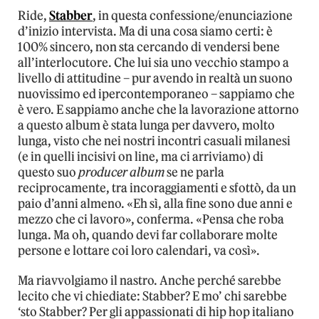
Ride,
Stabber
, in questa confessione/enunciazione
d’inizio intervista. Ma di una cosa siamo certi: è
100% sincero, non sta cercando di vendersi bene
all’interlocutore. Che lui sia uno vecchio stampo a
livello di attitudine – pur avendo in realtà un suono
nuovissimo ed ipercontemporaneo – sappiamo che
è vero. E sappiamo anche che la lavorazione attorno
a questo album è stata lunga per davvero, molto
lunga, visto che nei nostri incontri casuali milanesi
(e in quelli incisivi on line, ma ci arriviamo) di
questo suo
producer album
se ne parla
reciprocamente, tra incoraggiamenti e sfottò, da un
paio d’anni almeno. «Eh sì, alla fine sono due anni e
mezzo che ci lavoro», conferma. «Pensa che roba
lunga. Ma oh, quando devi far collaborare molte
persone e lottare coi loro calendari, va così».
Ma riavvolgiamo il nastro. Anche perché sarebbe
lecito che vi chiediate: Stabber? E mo’ chi sarebbe
‘sto Stabber? Per gli appassionati di hip hop italiano