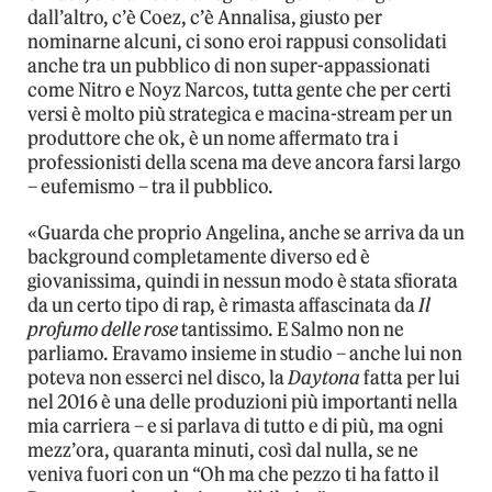
dall’altro, c’è Coez, c’è Annalisa, giusto per
nominarne alcuni, ci sono eroi rappusi consolidati
anche tra un pubblico di non super-appassionati
come Nitro e Noyz Narcos, tutta gente che per certi
versi è molto più strategica e macina-stream per un
produttore che ok, è un nome affermato tra i
professionisti della scena ma deve ancora farsi largo
– eufemismo – tra il pubblico.
«Guarda che proprio Angelina, anche se arriva da un
background completamente diverso ed è
giovanissima, quindi in nessun modo è stata sfiorata
da un certo tipo di rap, è rimasta affascinata da
Il
profumo delle rose
tantissimo. E Salmo non ne
parliamo. Eravamo insieme in studio – anche lui non
poteva non esserci nel disco, la
Daytona
fatta per lui
nel 2016 è una delle produzioni più importanti nella
mia carriera – e si parlava di tutto e di più, ma ogni
mezz’ora, quaranta minuti, così dal nulla, se ne
veniva fuori con un “Oh ma che pezzo ti ha fatto il