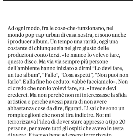
Ad ogni modo, fra le cose-che-funzionano, nel
mondo pop-rap-urban di casa nostra, ci sono anche
i producer album. Un tempo una rarità, oggi una
costante di chiunque sia nel giro giusto delle
produzioni conto terzi. «Io manco lo volevo fare,
questo disco. Ma via via sempre più persone
dell’ambiente hanno iniziato a dirmi “Lo devi fare,
un tuo album”, “Fallo”, “Cosa aspetti”, “Non puoi non
farlo”. E alla fine ho ceduto: vabbé facciamolo». Non
ci credo che non lo volevi fare, su. «Invece devi
crederci. Ma non perché non mi interessasse la sfida
artistica o perché avessi paura di non avere
abbastanza cose da dire, figurati. Lì sai che sono un
rompicoglioni che non si tira indietro. No: mi
terrorizzava l’idea di dover stare appresso a tipo 20
persone, per avere tutti gli ospiti che avevo in testa
di avere. E facevo bene ad essere terrorizzato,