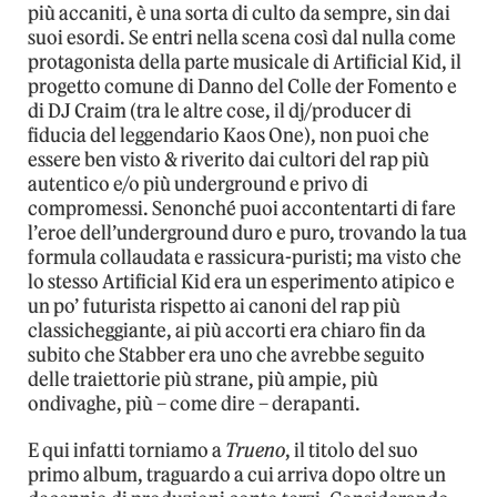
più accaniti, è una sorta di culto da sempre, sin dai
suoi esordi. Se entri nella scena così dal nulla come
protagonista della parte musicale di Artificial Kid, il
progetto comune di Danno del Colle der Fomento e
di DJ Craim (tra le altre cose, il dj/producer di
fiducia del leggendario Kaos One), non puoi che
essere ben visto & riverito dai cultori del rap più
autentico e/o più underground e privo di
compromessi. Senonché puoi accontentarti di fare
l’eroe dell’underground duro e puro, trovando la tua
formula collaudata e rassicura-puristi; ma visto che
lo stesso Artificial Kid era un esperimento atipico e
un po’ futurista rispetto ai canoni del rap più
classicheggiante, ai più accorti era chiaro fin da
subito che Stabber era uno che avrebbe seguito
delle traiettorie più strane, più ampie, più
ondivaghe, più – come dire – derapanti.
E qui infatti torniamo a
Trueno
, il titolo del suo
primo album, traguardo a cui arriva dopo oltre un