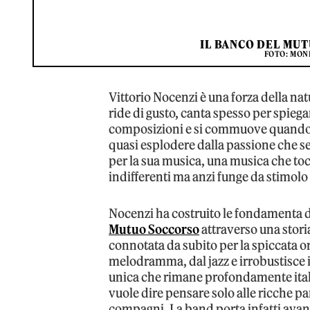
IL BANCO DEL MUT
FOTO: MON
Vittorio Nocenzi è una forza della natu
ride di gusto, canta spesso per spiegar
composizioni e si commuove quando ra
quasi esplodere dalla passione che s
per la sua musica, una musica che toc
indifferenti ma anzi funge da stimolo
Nocenzi ha costruito le fondamenta de
Mutuo Soccorso
attraverso una stori
connotata da subito per la spiccata ori
melodramma, dal jazz e irrobustisce il
unica che rimane profondamente ita
vuole dire pensare solo alle ricche p
compagni. La band porta infatti avan