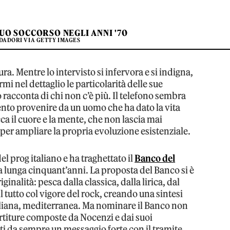
UO SOCCORSO NEGLI ANNI '70
DADORI VIA GETTY IMAGES
ra. Mentre lo intervisto si infervora e si indigna,
mi nel dettaglio le particolarità delle sue
cconta di chi non c’è più. Il telefono sembra
ento provenire da un uomo che ha dato la vita
ca il cuore e la mente, che non lascia mai
 per ampliare la propria evoluzione esistenziale.
l prog italiano e ha traghettato il
Banco del
a lunga cinquant’anni. La proposta del Banco si è
ginalità: pesca dalla classica, dalla lirica, dal
 tutto col vigore del rock, creando una sintesi
liana, mediterranea. Ma nominare il Banco non
artiture composte da Nocenzi e dai suoi
ti da sempre un messaggio forte con il tramite