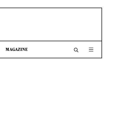
MAGAZINE
SHARE
SHARE