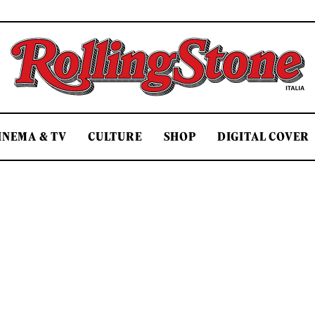
Rolling Stone Italia
INEMA & TV
CULTURE
SHOP
DIGITAL COVER