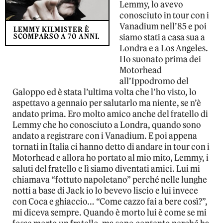
Lemmy, lo avevo
conosciuto in tour con i
Vanadium nell’85 e poi
LEMMY KILMISTER È
SCOMPARSO A 70 ANNI.
siamo stati a casa sua a
Londra e a Los Angeles.
Ho suonato prima dei
Motorhead
all’Ippodromo del
Galoppo ed è stata l’ultima volta che l’ho visto, lo
aspettavo a gennaio per salutarlo ma niente, se n’è
andato prima. Ero molto amico anche del fratello di
Lemmy che ho conosciuto a Londra, quando sono
andato a registrare con i Vanadium. E poi appena
tornati in Italia ci hanno detto di andare in tour con i
Motorhead e allora ho portato al mio mito, Lemmy, i
saluti del fratello e lì siamo diventati amici. Lui mi
chiamava “fottuto napoletano” perché nelle lunghe
notti a base di Jack io lo bevevo liscio e lui invece
con Coca e ghiaccio… “Come cazzo fai a bere così?”,
mi diceva sempre. Quando è morto lui è come se mi