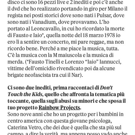
disco ci sono 16 pezzi live e 2 inediti e poi c’è anche
il dvd che ho realizzato portando in giro per Milano il
regista nei posti storici dove sono nati i Pulsar, dove
sono nati i Vanadium, dove provavamo. L’ho
portato al Leoncavallo, in cui ho ricordato la morte
di Fausto e Iaio*, quella notte del 18 marzo 1978 io
ero lì a sentire un concerto, mi pare reggae, ma non
ricordo bene. Perché a me piace la musica, tutta.
C’è la musica con la M maiuscola e la musica di
merda. (*Fausto Tinelli e Lorenzo “Iaio” Iannucci,
vittime dell’omicidio rivendicato poi da alcune
brigate neofascista tra cui il Nar).
Ci sono due inediti, prima raccontaci di
Don’t
Touch the Kids
, quello che affronta la tematica più
toccante, quella sugli abusi su minori e che sposa il
tuo progetto
Rainbow Projects
.
Sono nove anni che ho un progetto per i bambini in
centro america con questa giovane psicologa,
Caterina Vetro, che dei due è quella che sta più sul
campo, a dire la verità, ma appena posso vado anche