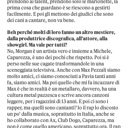
prendono ai talent, prendono solo le marionette, la
prima cosa che guardano è se riescono a gestirti
facilmente. E poi gli mettono dei giudici che sono
dei cani a cantare, non va bene.
Beh perché molti di loro fanno un altro mestiere,
dalla produttrice discografica, all’attore, alla
showgirl. Ma vale per tutti?
No, Morgan è un artista vero e insieme a Michele,
Caparezza, è uno dei pochi che rispetto. Poi si è
perso nelle sue cagate trasformandole in una
sceneggiata televisiva. Anche con Max Pezzali siamo
molto amici, ci siamo conosciuti a Pavia tanti anni
fa, siamo amici. Ma poi quello che mi fa incazzare di
Max è che in realtà è un metallaro, davvero, ha una
cultura metal pazzesca e scrive ancora canzoni
leggere, per i ragazzini di 13 anni. E poi ci sono i
rapper, ma quelli sono cantanti? Io il rap lo discosto
un po’ dalla musica, soprattutto in Italia, anche se
ho collaborato con Ax, Club Dogo, Caparezza, ma
non è come quello americano, soprattutto ora. Il rap