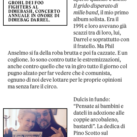
GROHL DEI FOO
Il grido disperato di
FIGHTERS AL
DIMEBASH, CONCERTO
mille band
, il mio primo
ANNUALE IN ONORE DI
album solista. Era il
DIMEBAG DARREL.
1991 e loro avevano già
scazzi tra di loro, lui,
Darrel e soprattutto con
il fratello. Ma Phil
Anselmo si fa della roba brutta e poi fa cazzate. E un
coglione. Io sono contro tutte le estremizzazioni,
anche contro quello che va in giro tutto il giorno col
pugno alzato per far vedere che è comunista,
ognuno di noi deve lottare per le proprie opinioni
ma senza fare il circo.
Dulcis in fundo:
“Pensate ai bambini e
dateli in adozione alle
coppie arcobaleno,
bastardi”. La dedica di
Pino Scotto sul