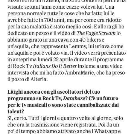
fosse morto un fratello, ma sono contento perché ha
vissuto settant’anni come cazzo voleva lui. Una
persona normale tutte le cose che ha fatto lui le
avrebbe fatte in 700 anni, ma per come era ridotto
per la sua malattia è stato meglio così. E allora gli ho
dedicato un pezzo e il video di
The Eagle Scream
lo
abbiamo girato in una cava con 40 bikers e
un’aquila, che rappresenta Lemmy, lui urlava come
un’aquila e poi è volato via. Il video verrà presentato
in anteprima lunedì 25 aprile durante il programma
di Rock Tv
Italians Do It Better
insieme a una video
intervista che mi ha fatto AmbraMarie, che ha preso
il posto di Alteria.
Litighi ancora con gli ascoltatori del tuo
programma su Rock Tv,
Database
? C’è un futuro
per le tv musicali o sono state cannibalizzate dai
talent?
Sì, certo. Tutti i giorni e quattro volte al giorno, solo
che ora la trasmissione viene registrata. Poi da un
po’ di tempo abbiamo attivato anche i Whatsapp e