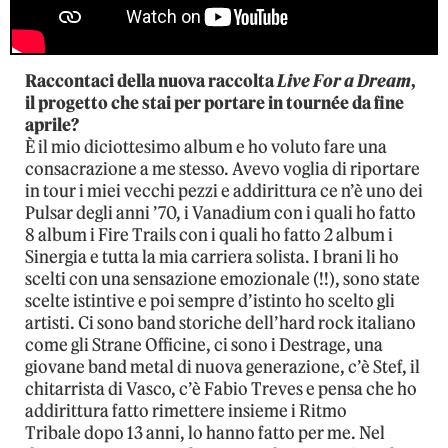
Raccontaci della nuova raccolta
Live For a Dream
,
il progetto che stai per portare in tournée da fine
aprile?
È il mio diciottesimo album e ho voluto fare una
consacrazione a me stesso. Avevo voglia di riportare
in tour i miei vecchi pezzi e addirittura ce n’è uno dei
Pulsar degli anni ’70, i Vanadium con i quali ho fatto
8 album i Fire Trails con i quali ho fatto 2 album i
Sinergia e tutta la mia carriera solista. I brani li ho
scelti con una sensazione emozionale (!!), sono state
scelte istintive e poi sempre d’istinto ho scelto gli
artisti. Ci sono band storiche dell’hard rock italiano
come gli Strane Officine, ci sono i Destrage, una
giovane band metal di nuova generazione, c’è Stef, il
chitarrista di Vasco, c’è Fabio Treves e pensa che ho
addirittura fatto rimettere insieme i Ritmo
Tribale dopo 13 anni, lo hanno fatto per me. Nel