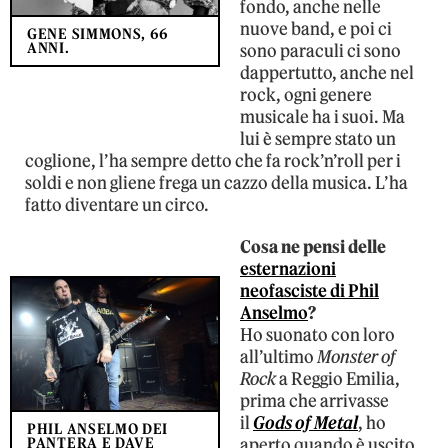
fondo, anche nelle
nuove band, e poi ci
GENE SIMMONS, 66
ANNI.
sono paraculi ci sono
dappertutto, anche nel
rock, ogni genere
musicale ha i suoi. Ma
lui è sempre stato un
coglione, l’ha sempre detto che fa rock’n’roll per i
soldi e non gliene frega un cazzo della musica. L’ha
fatto diventare un circo.
Cosa ne pensi delle
esternazioni
neofasciste di Phil
Anselmo
?
Ho suonato con loro
all’ultimo
Monster of
Rock
a Reggio Emilia,
prima che arrivasse
il
Gods of Metal
, ho
PHIL ANSELMO DEI
PANTERA E DAVE
aperto quando è uscito