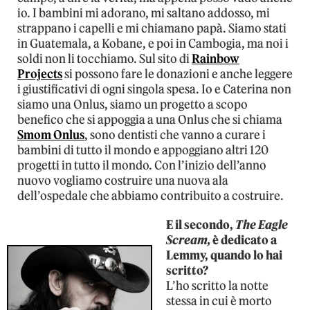
io. I bambini mi adorano, mi saltano addosso, mi
strappano i capelli e mi chiamano papà. Siamo stati
in Guatemala, a Kobane, e poi in Cambogia, ma noi i
soldi non li tocchiamo. Sul sito di
Rainbow
Projects
si possono fare le donazioni e anche leggere
i giustificativi di ogni singola spesa. Io e Caterina non
siamo una Onlus, siamo un progetto a scopo
benefico che si appoggia a una Onlus che si chiama
Smom Onlus
, sono dentisti che vanno a curare i
bambini di tutto il mondo e appoggiano altri 120
progetti in tutto il mondo. Con l’inizio dell’anno
nuovo vogliamo costruire una nuova ala
dell’ospedale che abbiamo contribuito a costruire.
E il secondo,
The Eagle
Scream,
è dedicato a
Lemmy, quando lo hai
scritto?
L’ho scritto la notte
stessa in cui è morto