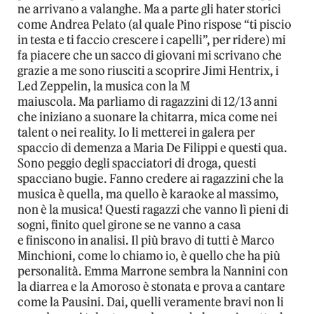
ne arrivano a valanghe. Ma a parte gli hater storici
come Andrea Pelato (al quale Pino rispose “ti piscio
in testa e ti faccio crescere i capelli”, per ridere) mi
fa piacere che un sacco di giovani mi scrivano che
grazie a me sono riusciti a scoprire Jimi Hentrix, i
Led Zeppelin, la musica con la M
maiuscola. Ma parliamo di ragazzini di 12/13 anni
che iniziano a suonare la chitarra, mica come nei
talent o nei reality. Io li metterei in galera per
spaccio di demenza a Maria De Filippi e questi qua.
Sono peggio degli spacciatori di droga, questi
spacciano bugie. Fanno credere ai ragazzini che la
musica è quella, ma quello è karaoke al massimo,
non è la musica! Questi ragazzi che vanno lì pieni di
sogni, finito quel girone se ne vanno a casa
e finiscono in analisi. Il più bravo di tutti è Marco
Minchioni, come lo chiamo io, è quello che ha più
personalità. Emma Marrone sembra la Nannini con
la diarrea e la Amoroso è stonata e prova a cantare
come la Pausini. Dai, quelli veramente bravi non li