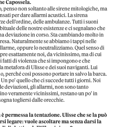
he Capossela.
, penso non soltanto alle sirene mitologiche, ma
sati per dare allarmi acustici. La sirena
orze dell’ordine, delle ambulanze. Tutti i suoni
bituale delle nostre esistenze e ci segnalano che
una deviazione in corso. Sta cambiando molto in
rapresa. Naturalmente se abbiamo i tappi nelle
llarme, oppure lo neutralizziamo. Quel senso di
re esattamente noi, da vicinissimo, ma di cui
 fatti di violenza che si impongono e che
 metafora di Ulisse e dei suoi naviganti. Lui
 no, perché così possono portare in salvo la barca.
 Un po’ quello che ci succede tutti i giorni. Noi
le deviazioni, gli allarmi, non sono tanto
ino veramente vicinissimi, restano un po’ in
sogna togliersi dalle orecchie.
 è permessa la tentazione. Ulisse che se la può
rsi legare: vuole ascoltare ma senza darsi la