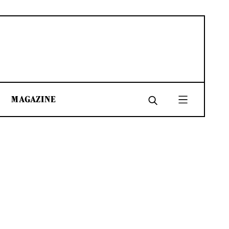
MAGAZINE
SHARE
SHARE