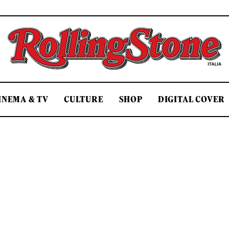
Rolling Stone Italia
INEMA & TV
CULTURE
SHOP
DIGITAL COVER