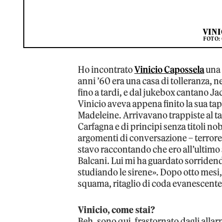
VIN
FOTO:
Ho incontrato
Vinicio Capossela
una 
anni ’60 era una casa di tolleranza, ne
fino a tardi, e dal jukebox cantano Ja
Vinicio aveva appena finito la sua tap
Madeleine. Arrivavano trappiste al ta
Carfagna e di principi senza titoli no
argomenti di conversazione – terrore
stavo raccontando che ero all’ultimo 
Balcani. Lui mi ha guardato sorridend
studiando le sirene». Dopo otto mesi,
squama, ritaglio di coda evanescente t
Vinicio, come stai?
Beh, sono qui, frastornato dagli allar