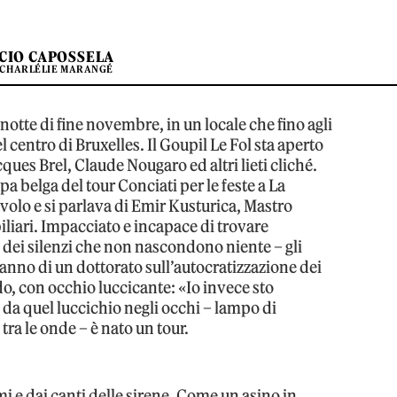
ICIO CAPOSSELA
 CHARLÉLIE MARANGÉ
notte di fine novembre, in un locale che fino agli
l centro di Bruxelles. Il Goupil Le Fol sta aperto
cques Brel, Claude Nougaro ed altri lieti cliché.
pa belga del tour Conciati per le feste a La
volo e si parlava di Emir Kusturica, Mastro
biliari. Impacciato e incapace di trovare
 dei silenzi che non nascondono niente – gli
anno di un dottorato sull’autocratizzazione dei
o, con occhio luccicante: «Io invece sto
 da quel luccichio negli occhi – lampo di
ra le onde – è nato un tour.
mi e dai canti delle sirene. Come un asino in