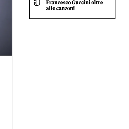
Francesco Guccini oltre
alle canzoni