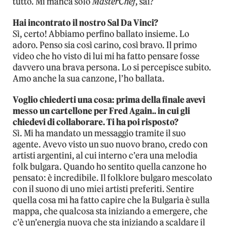
tutto. Mi manca solo
MasterChef
, sai?
Hai incontrato il nostro Sal Da Vinci?
Sì, certo! Abbiamo perfino ballato insieme. Lo
adoro. Penso sia così carino, così bravo. Il primo
video che ho visto di lui mi ha fatto pensare fosse
davvero una brava persona. Lo si percepisce subito.
Amo anche la sua canzone, l’ho ballata.
Voglio chiederti una cosa: prima della finale avevi
messo un cartellone per Fred Again.. in cui gli
chiedevi di collaborare. Ti ha poi risposto?
Sì. Mi ha mandato un messaggio tramite il suo
agente. Avevo visto un suo nuovo brano, credo con
artisti argentini, al cui interno c’era una melodia
folk bulgara. Quando ho sentito quella canzone ho
pensato: è incredibile. Il folklore bulgaro mescolato
con il suono di uno miei artisti preferiti. Sentire
quella cosa mi ha fatto capire che la Bulgaria è sulla
mappa, che qualcosa sta iniziando a emergere, che
c’è un’energia nuova che sta iniziando a scaldare il