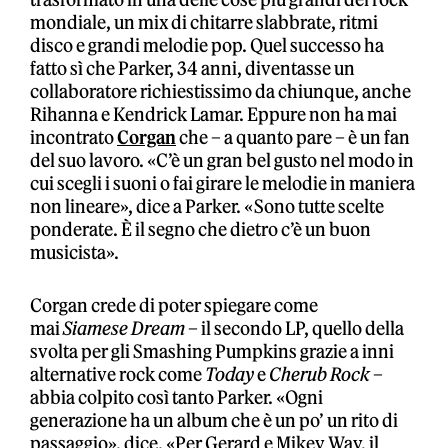
mondiale, un mix di chitarre slabbrate, ritmi
disco e grandi melodie pop. Quel successo ha
fatto sì che Parker, 34 anni, diventasse un
collaboratore richiestissimo da chiunque, anche
Rihanna e Kendrick Lamar. Eppure non ha mai
incontrato
Corgan
che – a quanto pare – è un fan
del suo lavoro. «C’è un gran bel gusto nel modo in
cui scegli i suoni o fai girare le melodie in maniera
non lineare», dice a Parker. «Sono tutte scelte
ponderate. È il segno che dietro c’è un buon
musicista».
Corgan crede di poter spiegare come
mai
Siamese Dream
– il secondo LP, quello della
svolta per gli Smashing Pumpkins grazie a inni
alternative rock come
Today
e
Cherub Rock
–
abbia colpito così tanto Parker. «Ogni
generazione ha un album che è un po’ un rito di
passaggio», dice. «Per Gerard e Mikey Way, il