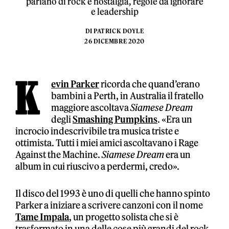
parlano di rock e nostalgia, regole da ignorare
e leadership
DI
PATRICK DOYLE
26 DICEMBRE 2020
K
evin Parker
ricorda che quand’erano
bambini a Perth, in Australia il fratello
maggiore ascoltava
Siamese Dream
degli
Smashing Pumpkins
. «Era un
incrocio indescrivibile tra musica triste e
ottimista. Tutti i miei amici ascoltavano i Rage
Against the Machine.
Siamese Dream
era un
album in cui riuscivo a perdermi, credo».
Il disco del 1993 è uno di quelli che hanno spinto
Parker a iniziare a scrivere canzoni con il nome
Tame Impala
, un progetto solista che si è
trasformato in una delle cose più grandi del rock