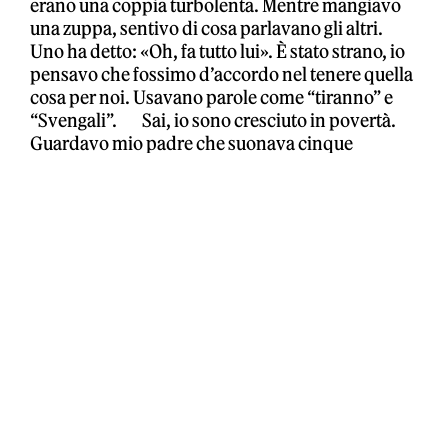
erano una coppia turbolenta. Mentre mangiavo
una zuppa, sentivo di cosa parlavano gli altri.
Uno ha detto: «Oh, fa tutto lui». È stato strano, io
pensavo che fossimo d’accordo nel tenere quella
cosa per noi. Usavano parole come “tiranno” e
“Svengali”. Sai, io sono cresciuto in povertà.
Guardavo mio padre che suonava cinque
concerti a sera, faticava, si lamentava e si è perso
nella droga. Non volevo che succedesse anche a
me. Avevo un’ambizione, volevo uscire da quella
situazione e allo stesso tempo vivere il mio sogno.
E stava funzionando. Avevamo delle hit,
vendevamo tantissimo e suonavamo ai festival,
ma dietro le quinte si lamentavano tutti.
Parker
: Assolutamente.
Corgan
: Alla fine siamo riusciti a mantenere la
pace. Io ho capito in cosa ero bravo e ho smesso