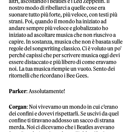
altri, ascoltando i Beatles e i Led Zeppelin. Il
nostro modo di ribellarci a quelle cose era
suonare tutto più forte, più veloce, con testi più
strani. Poi, quando il mondo ha iniziato ad
andare sempre più veloce e globalizzato ho
iniziato ad ascoltare musica che non riuscivo a
capire. In sostanza, musica che non è basata sulle
regole del songwriting classico. Ci è voluto un po’
perché capissi che per scrivere musica oggi devi
essere distaccato e più libero di come eravamo
noi. La tua musica riempie un vuoto. Sento dei
ritornelli che ricordano i Bee Gees.
Parker
: Assolutamente!
Corgan
: Noi vivevamo un mondo in cui c’erano
dei confini e dovevi rispettarli. Se uscivi da quel
confine ti tiravano addosso un sacco di strana
merda. Noi ci dicevamo che i Beatles avevano