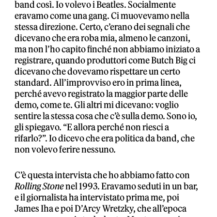
band così. Io volevo i Beatles. Socialmente
eravamo come una gang. Ci muovevamo nella
stessa direzione. Certo, c’erano dei segnali che
dicevano che era roba mia, almeno le canzoni,
ma non l’ho capito finché non abbiamo iniziato a
registrare, quando produttori come Butch Big ci
dicevano che dovevamo rispettare un certo
standard. All’improvviso ero in prima linea,
perché avevo registrato la maggior parte delle
demo, come te. Gli altri mi dicevano: voglio
sentire la stessa cosa che c’è sulla demo. Sono io,
gli spiegavo. “E allora perché non riesci a
rifarlo?”. Io dicevo che era politica da band, che
non volevo ferire nessuno.
C’è questa intervista che ho abbiamo fatto con
Rolling Stone
nel 1993. Eravamo seduti in un bar,
e il giornalista ha intervistato prima me, poi
James Iha e poi D’Arcy Wretzky, che all’epoca