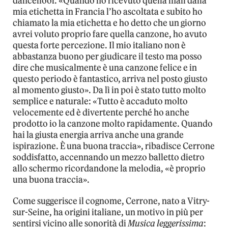
dancefloor. «Quando ho ricevuto quella mail dalla
mia etichetta in Francia l’ho ascoltata e subito ho
chiamato la mia etichetta e ho detto che un giorno
avrei voluto proprio fare quella canzone, ho avuto
questa forte percezione. Il mio italiano non è
abbastanza buono per giudicare il testo ma posso
dire che musicalmente è una canzone felice e in
questo periodo è fantastico, arriva nel posto giusto
al momento giusto». Da lì in poi è stato tutto molto
semplice e naturale: «Tutto è accaduto molto
velocemente ed è divertente perché ho anche
prodotto io la canzone molto rapidamente. Quando
hai la giusta energia arriva anche una grande
ispirazione. È una buona traccia», ribadisce Cerrone
soddisfatto, accennando un mezzo balletto dietro
allo schermo ricordandone la melodia, «è proprio
una buona traccia».
Come suggerisce il cognome, Cerrone, nato a Vitry-
sur-Seine, ha origini italiane, un motivo in più per
sentirsi vicino alle sonorità di
Musica leggerissima
: