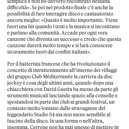
semplice e non ho davvero riscontrato nessuna
difficoltà». Se poi nel prodotto finale c’è anche la
possibilità di fare interagire disco e cantautorato
ancora meglio: «Questo è molto importante. Viene
fuori una hit quando i testi e la musica si incontrano
e parlano alla comunità. Accade per ogni vera
canzone che diventa un successo e credo che questa
canzone durerà molto tempo e si farà conoscere
sicuramente fuori dai confini italiani».
Per il batterista francese che ha rivoluzionato il
concetto di intrattenimento all’interno dei villaggi
del gruppo Club Méditerranée la carriera da disc
jockey è cosa degli ultimi anni, quando dopo una
chiacchiera con David Guetta ha messo da parte gli
strumenti musicali lasciando spazio alla consolle e
spostandosi in parte dai club ai grandi festival, un
contesto molto lontano dalle stravaganze del
leggendario Studio 54 ma non meno sensibile al
fascino della disco. In una forma o nell’altra,
insomma, Cerrone non ha mai smesso di mettere in