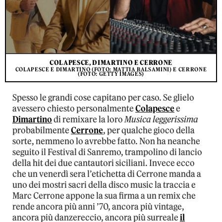
COLAPESCE, DIMARTINO E CERRONE
COLAPESCE E DIMARTINO (FOTO: MATTIA BALSAMINI) E CERRONE
(FOTO: GETTY IMAGES)
Spesso le grandi cose capitano per caso. Se glielo
avessero chiesto personalmente
Colapesce
e
Dimartino
di remixare la loro
Musica leggerissima
probabilmente
Cerrone
, per qualche gioco della
sorte, nemmeno lo avrebbe fatto. Non ha neanche
seguito il Festival di Sanremo, trampolino di lancio
della hit dei due cantautori siciliani. Invece ecco
che un venerdì sera l’etichetta di Cerrone manda a
uno dei mostri sacri della disco music la traccia e
Marc Cerrone appone la sua firma a un remix che
rende ancora più anni ’70, ancora più vintage,
ancora più danzereccio, ancora più surreale
il