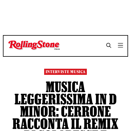
TEMPO DI LETTURA 6 MINUTI
TEMPO DI LETTURA 6 MINUTI
SHARE
SHARE
INTERVISTE MUSICA
MUSICA
LEGGERISSIMA IN D
MINOR: CERRONE
RACCONTA IL REMIX