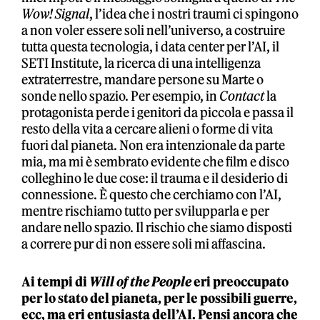
Wow! Signal
, l’idea che i nostri traumi ci spingono
a non voler essere soli nell’universo, a costruire
tutta questa tecnologia, i data center per l’AI, il
SETI Institute, la ricerca di una intelligenza
extraterrestre, mandare persone su Marte o
sonde nello spazio. Per esempio, in
Contact
la
protagonista perde i genitori da piccola e passa il
resto della vita a cercare alieni o forme di vita
fuori dal pianeta. Non era intenzionale da parte
mia, ma mi è sembrato evidente che film e disco
colleghino le due cose: il trauma e il desiderio di
connessione. È questo che cerchiamo con l’AI,
mentre rischiamo tutto per svilupparla e per
andare nello spazio. Il rischio che siamo disposti
a correre pur di non essere soli mi affascina.
Ai tempi di
Will of the People
eri preoccupato
per lo stato del pianeta, per le possibili guerre,
ecc, ma eri entusiasta dell’AI. Pensi ancora che