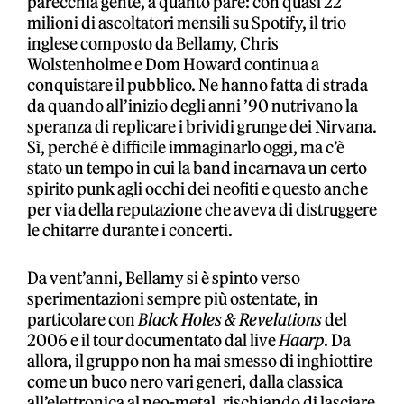
parecchia gente, a quanto pare: con quasi 22
milioni di ascoltatori mensili su Spotify, il trio
inglese composto da Bellamy, Chris
Wolstenholme e Dom Howard continua a
conquistare il pubblico. Ne hanno fatta di strada
da quando all’inizio degli anni ’90 nutrivano la
speranza di replicare i brividi grunge dei Nirvana.
Sì, perché è difficile immaginarlo oggi, ma c’è
stato un tempo in cui la band incarnava un certo
spirito punk agli occhi dei neofiti e questo anche
per via della reputazione che aveva di distruggere
le chitarre durante i concerti.
Da vent’anni, Bellamy si è spinto verso
sperimentazioni sempre più ostentate, in
particolare con
Black Holes & Revelations
del
2006 e il tour documentato dal live
Haarp
. Da
allora, il gruppo non ha mai smesso di inghiottire
come un buco nero vari generi, dalla classica
all’elettronica al neo-metal, rischiando di lasciare