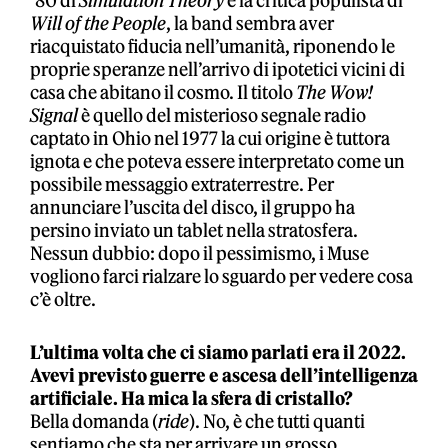
’80 di
Simulation Theory
e la critica populista di
Will of the People
, la band sembra aver
riacquistato fiducia nell’umanità, riponendo le
proprie speranze nell’arrivo di ipotetici vicini di
casa che abitano il cosmo. Il titolo
The Wow!
Signal
è quello del misterioso segnale radio
captato in Ohio nel 1977 la cui origine è tuttora
ignota e che poteva essere interpretato come un
possibile messaggio extraterrestre. Per
annunciare l’uscita del disco, il gruppo ha
persino inviato un tablet nella stratosfera.
Nessun dubbio: dopo il pessimismo, i Muse
vogliono farci rialzare lo sguardo per vedere cosa
c’è oltre.
L’ultima volta che ci siamo parlati era il 2022.
Avevi previsto guerre e ascesa dell’intelligenza
artificiale. Ha mica la sfera di cristallo?
Bella domanda (
ride
). No, è che tutti quanti
sentiamo che sta per arrivare un grosso