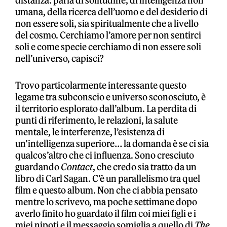
distanza: parla di solitudine, di intelligenza non
umana, della ricerca dell’uomo e del desiderio di
non essere soli, sia spiritualmente che a livello
del cosmo. Cerchiamo l’amore per non sentirci
soli e come specie cerchiamo di non essere soli
nell’universo, capisci?
Trovo particolarmente interessante questo
legame tra subconscio e universo sconosciuto, è
il territorio esplorato dall’album. La perdita di
punti di riferimento, le relazioni, la salute
mentale, le interferenze, l’esistenza di
un’intelligenza superiore… la domanda è se ci sia
qualcos’altro che ci influenza. Sono cresciuto
guardando
Contact
, che credo sia tratto da un
libro di Carl Sagan. C’è un parallelismo tra quel
film e questo album. Non che ci abbia pensato
mentre lo scrivevo, ma poche settimane dopo
averlo finito ho guardato il film coi miei figli e i
miei nipoti e il messaggio somiglia a quello di
The