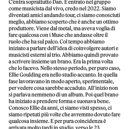
C’entra soprattutto Dan. È entrato nel gruppo
come musicista dal vivo, credo nel 2022. Siamo
diventati amici andando tour, ci siamo conosciuti
meglio, abbiamo scoperto che è anche un ottimo
produttore. Viene dal metal, ma aveva voglia di
fare qualcosa con i Muse che andasse oltre il
ruolo che ha sul palco. Col tempo abbiamo
iniziato a parlare dell’idea di coinvolgere autori e
musicisti esterni al trio. Abbiamo quindi provato
a scrivere insieme un brano. Era la prima volta
che lo facevo. Nello stesso periodo, per puro caso,
Ellie Goulding era nello studio accanto. In quella
fase lavoravano in modo aperto, sperimentale,
per vedere cosa sarebbe accaduto. All’inizio non
si parlava nemmeno di un album. Poi quel brano
ha iniziato a prendere forma e suonava bene.
Conosco Ellie da anni, ci siamo visti spesso, ci
siamo ripetuti più volte che avremmo dovuto fare
qualcosa insieme. E per pura coincidenza è
arrivata molto tardi in studio, verso le 23.