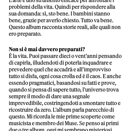
L’arte è uno strumento efficace per affrontare i
problemi della vita. Quindi per rispondere alla
sua domanda: sì, sto bene. I bambini stanno
bene, grazie per averlo chiesto. Tutto va bene.
Questo album racconta storie reali, alle quali non
ero preparato.
Non si è mai davvero preparati?
È la vita. Puoi passare dieci o vent’anni pensando
di capirla, illudendoti di poterla inquadrare e
prevedere quel che accadrà e all’improvviso
tutto si disfa, ogni cosa crolla ed è il caos. E anche
essendo pragmatici, basandosi su fatti e prove,
quando si pensa di sapere tutto, l’universo trova
sempre il modo di dare una segnale
imprevedibile, costringendoti a smontare tutto e
ricostruire da zero. L’album parla parecchio di
questo. Mi ricorda le mie prime scoperte come
musicista e membro dei Muse. Se penso ai primi
due o tre album, oggi mi sembrano misteriosi