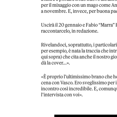
per il mixaggio con un mago come An
a novembre. E, invece, per buona pace
Uscirà il 20 gennaio e Fabio “Marra” R
raccontarcelo, in redazione.
Rivelandoci, soprattutto, i particolar
per esempio, è nata la traccia che in
qui sopra) che cita anche il nostro gi
dà la cover…».
«È proprio l’ultimissimo brano che ho
cena con Vasco. Ero sveglissimo per il
incontro così incredibile. E, comunq
l’intervista con voi».