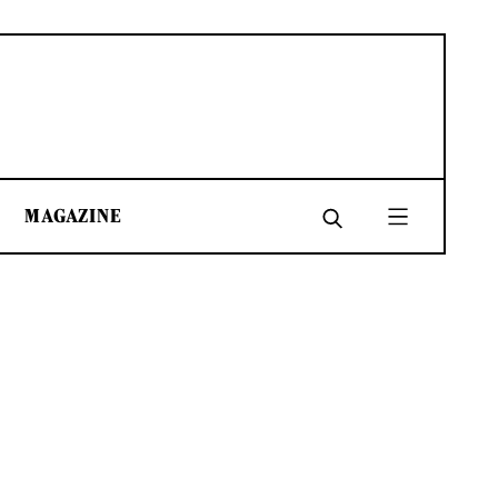
MAGAZINE
SHARE
SHARE