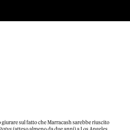
o giurare sul fatto che Marracash sarebbe riuscito
Status
(atteso almeno da due anni) a Los Angeles,