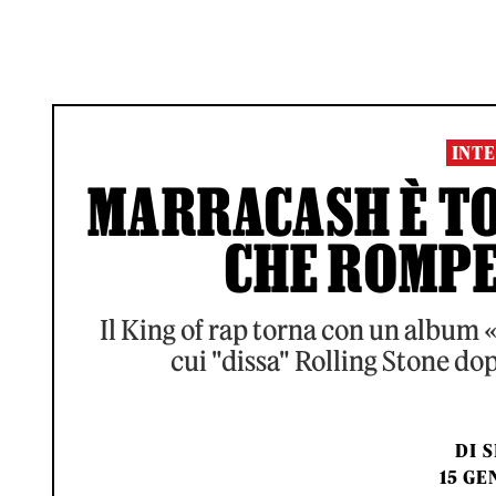
INTE
MARRACASH È TO
CHE ROMPE
Il King of rap torna con un album 
cui "dissa" Rolling Stone dop
DI
S
15 GE