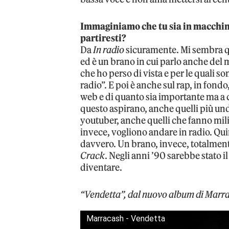
Immaginiamo che tu sia in macchina
partiresti?
Da
In radio
sicuramente. Mi sembra qu
ed è un brano in cui parlo anche del 
che ho perso di vista e per le quali s
radio”. E poi è anche sul rap, in fondo
web e di quanto sia importante ma a che
questo aspirano, anche quelli più und
youtuber, anche quelli che fanno milio
invece, vogliono andare in radio. Qui
davvero. Un brano, invece, totalmen
Crack
. Negli anni ’90 sarebbe stato i
diventare.
“Vendetta”, dal nuovo album di Marrac
Marracash - Vendetta