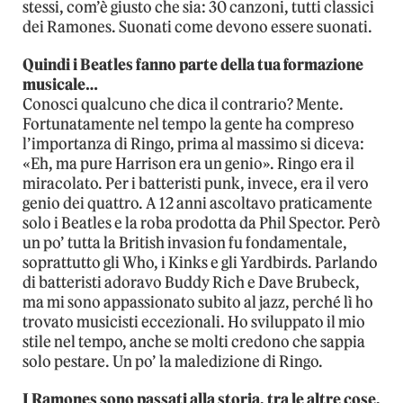
stessi, com’è giusto che sia: 30 canzoni, tutti classici
dei Ramones. Suonati come devono essere suonati.
Quindi i Beatles fanno parte della tua formazione
musicale…
Conosci qualcuno che dica il contrario? Mente.
Fortunatamente nel tempo la gente ha compreso
l’importanza di Ringo, prima al massimo si diceva:
«Eh, ma pure Harrison era un genio». Ringo era il
miracolato. Per i batteristi punk, invece, era il vero
genio dei quattro. A 12 anni ascoltavo praticamente
solo i Beatles e la roba prodotta da Phil Spector. Però
un po’ tutta la British invasion fu fondamentale,
soprattutto gli Who, i Kinks e gli Yardbirds. Parlando
di batteristi adoravo Buddy Rich e Dave Brubeck,
ma mi sono appassionato subito al jazz, perché lì ho
trovato musicisti eccezionali. Ho sviluppato il mio
stile nel tempo, anche se molti credono che sappia
solo pestare. Un po’ la maledizione di Ringo.
I Ramones sono passati alla storia, tra le altre cose,