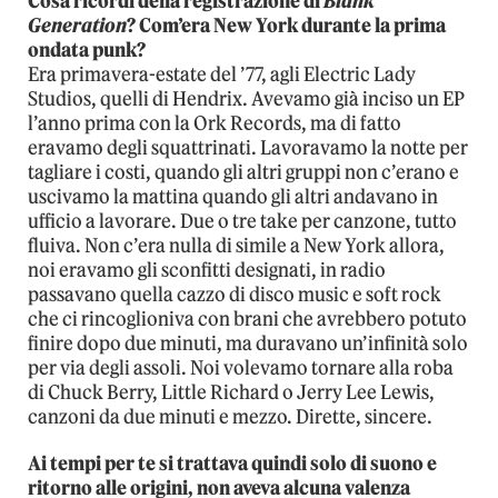
Cosa ricordi della registrazione di
Blank
Generation
? Com’era New York durante la prima
ondata punk?
Era primavera-estate del ’77, agli Electric Lady
Studios, quelli di Hendrix. Avevamo già inciso un EP
l’anno prima con la Ork Records, ma di fatto
eravamo degli squattrinati. Lavoravamo la notte per
tagliare i costi, quando gli altri gruppi non c’erano e
uscivamo la mattina quando gli altri andavano in
ufficio a lavorare. Due o tre take per canzone, tutto
fluiva. Non c’era nulla di simile a New York allora,
noi eravamo gli sconfitti designati, in radio
passavano quella cazzo di disco music e soft rock
che ci rincoglioniva con brani che avrebbero potuto
finire dopo due minuti, ma duravano un’infinità solo
per via degli assoli. Noi volevamo tornare alla roba
di Chuck Berry, Little Richard o Jerry Lee Lewis,
canzoni da due minuti e mezzo. Dirette, sincere.
Ai tempi per te si trattava quindi solo di suono e
ritorno alle origini, non aveva alcuna valenza