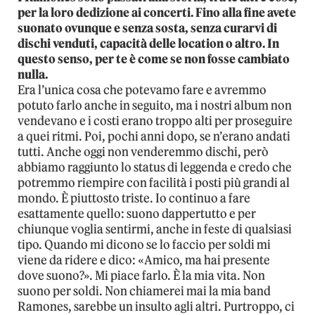
per la loro dedizione ai concerti. Fino alla fine avete
suonato ovunque e senza sosta, senza curarvi di
dischi venduti, capacità delle location o altro. In
questo senso, per te è come se non fosse cambiato
nulla.
Era l’unica cosa che potevamo fare e avremmo
potuto farlo anche in seguito, ma i nostri album non
vendevano e i costi erano troppo alti per proseguire
a quei ritmi. Poi, pochi anni dopo, se n’erano andati
tutti. Anche oggi non venderemmo dischi, però
abbiamo raggiunto lo status di leggenda e credo che
potremmo riempire con facilità i posti più grandi al
mondo. È piuttosto triste. Io continuo a fare
esattamente quello: suono dappertutto e per
chiunque voglia sentirmi, anche in feste di qualsiasi
tipo. Quando mi dicono se lo faccio per soldi mi
viene da ridere e dico: «Amico, ma hai presente
dove suono?». Mi piace farlo. È la mia vita. Non
suono per soldi. Non chiamerei mai la mia band
Ramones, sarebbe un insulto agli altri. Purtroppo, ci