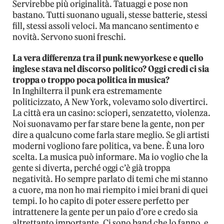
Servirebbe più originalità. Tatuaggi e pose non
bastano. Tutti suonano uguali, stesse batterie, stessi
fill, stessi assoli veloci. Ma mancano sentimento e
novità. Servono suoni freschi.
La vera differenza tra il punk newyorkese e quello
inglese stava nel discorso politico? Oggi credi ci sia
troppa o troppo poca politica in musica?
In Inghilterra il punk era estremamente
politicizzato, A New York, volevamo solo divertirci.
La città era un casino: scioperi, senzatetto, violenza.
Noi suonavamo per far stare bene la gente, non per
dire a qualcuno come farla stare meglio. Se gli artisti
moderni vogliono fare politica, va bene. È una loro
scelta. La musica può informare. Ma io voglio che la
gente si diverta, perché oggi c’è già troppa
negatività. Ho sempre parlato di temi che mi stanno
a cuore, ma non ho mai riempito i miei brani di quei
tempi. Io ho capito di poter essere perfetto per
intrattenere la gente per un paio d’ore e credo sia
altrettanto importante. Ci sono band che lo fanno, e