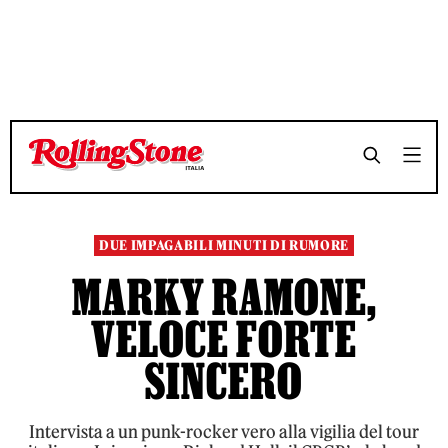
TEMPO DI LETTURA 13 MINUTI
TEMPO DI LETTURA 13 MINUTI
SHARE
SHARE
DUE IMPAGABILI MINUTI DI RUMORE
MARKY RAMONE,
VELOCE FORTE
SINCERO
Intervista a un punk-rocker vero alla vigilia del tour