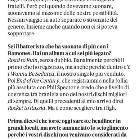
fratelli. Però poi quando dovevamo suonare,
suonavamo al massimo delle nostre possibilità.
Nessun viaggio su auto separate o stronzate del
genere. Insieme anche quando non ci si poteva
sopportare.
Sei il batterista che ha suonato di più con i
Ramones. Hai un album a cui sei più legato?
Road to Ruin
, senza dubbio. Banalmente perché il
primo che ho registrato, ma anche perché dentro c’è
I Wanna Be Sedated
, il nostro singolo più venduto.
Poi
End of the Century
, che registrammo nella follia
più assoluta con Phil Spector e credo che a livello di
coerenza tra brani sia uno dei nostri dischi migliori
di sempre. Di quelli precedenti al mio arrivo direi
Rocket to Russia
. Ma è come scegliere tra i figli.
Prima dicevi che forse oggi sareste headliner in
grandi locali, ma avete annunciato lo scioglimento
perché i vostri dischi non venivano considerati da