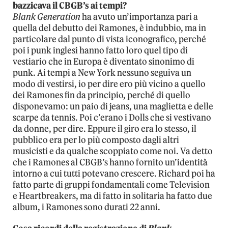
bazzicava il CBGB’s ai tempi?
Blank Generation
ha avuto un’importanza pari a
quella del debutto dei Ramones, è indubbio, ma in
particolare dal punto di vista iconografico, perché
poi i punk inglesi hanno fatto loro quel tipo di
vestiario che in Europa è diventato sinonimo di
punk. Ai tempi a New York nessuno seguiva un
modo di vestirsi, io per dire ero più vicino a quello
dei Ramones fin da principio, perché di quello
disponevamo: un paio di jeans, una maglietta e delle
scarpe da tennis. Poi c’erano i Dolls che si vestivano
da donne, per dire. Eppure il giro era lo stesso, il
pubblico era per lo più composto dagli altri
musicisti e da qualche scoppiato come noi. Va detto
che i Ramones al CBGB’s hanno fornito un’identità
intorno a cui tutti potevano crescere. Richard poi ha
fatto parte di gruppi fondamentali come Television
e Heartbreakers, ma di fatto in solitaria ha fatto due
album, i Ramones sono durati 22 anni.