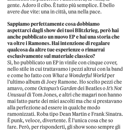
gente. Adoro il cibo. È tutto più semplice. È bello
avere due vite: una in città, una nella pace.
Sappiamo perfettamente cosa dobbiamo
aspettarci dagli show dei tuoi Blitzkrieg, però hai
anche pubblicato un nuovo EP e hai una storia che
va oltre i Ramones. Hai intenzione di regalare
qualcosa da altre tue esperienze o rimarrai
esclusivamente sul materiale classico?
Sì, ho pubblicato un EP in vinile con cinque cover,
nello stile in cui trattavamo i pezzi altrui con la band
e come ho fatto con
What a Wonderful World
per
l’ultimo album di Joey Ramone. Ho scelto pezzi che
amavo, come
Octopus’s Garden
dei Beatles o
It’s Not
Unusual
di Tom Jones, e altri che magari non hanno
mai fatto parte dei miei ascolti ma che si prestavano
alla perfezione ad essere in qualche modo
ramonizzati. Roba tipo Dean Martin e Frank Sinatra.
È punk, veloce, divertente. È l’unica cosa che so
fare. Però, per risponderti, gli show sono sempre gli