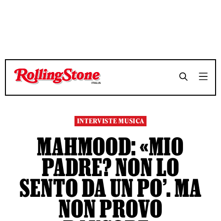
TEMPO DI LETTURA 5 MINUTI
TEMPO DI LETTURA 5 MINUTI
SHARE
SHARE
INTERVISTE MUSICA
MAHMOOD: «MIO
PADRE? NON LO
SENTO DA UN PO’. MA
NON PROVO