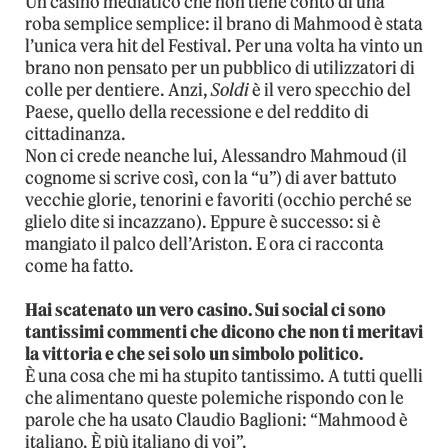
Un casino mediatico che non tiene conto di una
roba semplice semplice: il brano di Mahmood è stata
l’unica vera hit del Festival. Per una volta ha vinto un
brano non pensato per un pubblico di utilizzatori di
colle per dentiere. Anzi,
Soldi
è il vero specchio del
Paese, quello della recessione e del reddito di
cittadinanza.
Non ci crede neanche lui, Alessandro Mahmoud (il
cognome si scrive così, con la “u”) di aver battuto
vecchie glorie, tenorini e favoriti (occhio perché se
glielo dite si incazzano). Eppure è successo: si è
mangiato il palco dell’Ariston. E ora ci racconta
come ha fatto.
Hai scatenato un vero casino. Sui social ci sono
tantissimi commenti che dicono che non ti meritavi
la vittoria e che sei solo un simbolo politico.
È una cosa che mi ha stupito tantissimo. A tutti quelli
che alimentano queste polemiche rispondo con le
parole che ha usato Claudio Baglioni: “Mahmood è
italiano. È più italiano di voi”.