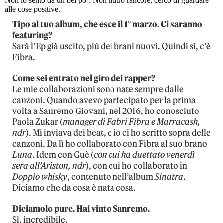
Non lo sento da un bel po’. Non nutro rancore, cerco di guardare
alle cose positive.
Tipo al tuo album, che esce il 1° marzo. Ci saranno
featuring?
Sarà l’Ep già uscito, più dei brani nuovi. Quindi sì, c’è
Fibra.
Come sei entrato nel giro dei rapper?
Le mie collaborazioni sono nate sempre dalle
canzoni. Quando avevo partecipato per la prima
volta a Sanremo Giovani, nel 2016, ho conosciuto
Paola Zukar (
manager di Fabri Fibra e Marracash,
ndr
). Mi inviava dei beat, e io ci ho scritto sopra delle
canzoni. Da lì ho collaborato con Fibra al suo brano
Luna
. Idem con Guè (
con cui ha duettato venerdì
sera all’Ariston, ndr
), con cui ho collaborato in
Doppio whisky
, contenuto nell’album
Sinatra
.
Diciamo che da cosa è nata cosa.
Diciamolo pure. Hai vinto Sanremo.
Sì, incredibile.