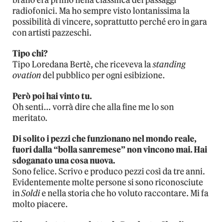
brano era primo nella classifica dei passaggi
radiofonici. Ma ho sempre visto lontanissima la
possibilità di vincere, soprattutto perché ero in gara
con artisti pazzeschi.
Tipo chi?
Tipo Loredana Bertè, che riceveva la
standing
ovation
del pubblico per ogni esibizione.
Però poi hai vinto tu.
Oh senti… vorrà dire che alla fine me lo son
meritato.
Di solito i pezzi che funzionano nel mondo reale,
fuori dalla “bolla sanremese” non vincono mai. Hai
sdoganato una cosa nuova.
Sono felice. Scrivo e produco pezzi così da tre anni.
Evidentemente molte persone si sono riconosciute
in
Soldi
e nella storia che ho voluto raccontare. Mi fa
molto piacere.