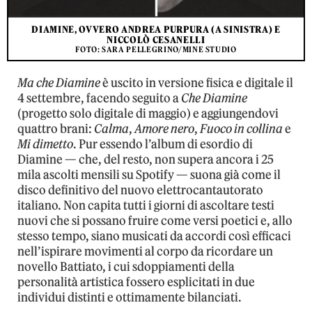
DIAMINE, OVVERO ANDREA PURPURA (A SINISTRA) E
NICCOLÒ CESANELLI
FOTO: SARA PELLEGRINO/MINE STUDIO
Ma che Diamine
è uscito in versione fisica e digitale il
4 settembre, facendo seguito a
Che Diamine
(progetto solo digitale di maggio) e aggiungendovi
quattro brani:
Calma
,
Amore nero
,
Fuoco in collina
e
Mi dimetto
. Pur essendo l’album di esordio di
Diamine — che, del resto, non supera ancora i 25
mila ascolti mensili su Spotify — suona già come il
disco definitivo del nuovo elettrocantautorato
italiano. Non capita tutti i giorni di ascoltare testi
nuovi che si possano fruire come versi poetici e, allo
stesso tempo, siano musicati da accordi così efficaci
nell’ispirare movimenti al corpo da ricordare un
novello Battiato, i cui sdoppiamenti della
personalità artistica fossero esplicitati in due
individui distinti e ottimamente bilanciati.