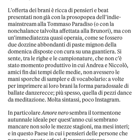
L’offerta dei brani è ricca di pensieri e beat
presentati non già con la prosopopea dell’indie-
mainstream alla Tommaso Paradiso (o con la
nonchalance talvolta affettata alla Brunori), ma con
un’immediatezza quasi operaia, come se fossero
due dozzine abbondanti di paste mignon della
domenica disposte con cura su una guantiera. Si
sente, tra le righe e le campionature, che non c’è
stato momento produttivo in cui Andrea e Niccolò,
amici fin dai tempi delle medie, non avessero le
mani sporche di sampler e di vocabolario: a volte
per imprimere ai loro brani la forma paradossale di
ballate danzerecce; più spesso, quella di pezzi dance
da meditazione. Molta sintassi, poco Instagram.
In particolare
Amore nero
sembra il tormentone
autunnale ideale per quest’anno cui sembrano
mancare non solo le mezze stagioni, ma mesi interi;
e in questo Paese in cui i pensieri delle persone che