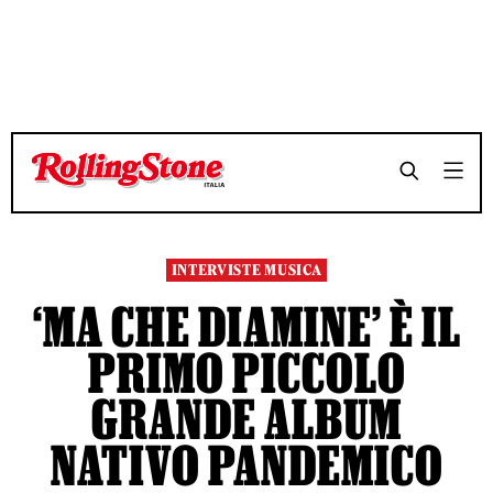
TEMPO DI LETTURA 7 MINUTI
TEMPO DI LETTURA 7 MINUTI
SHARE
SHARE
INTERVISTE MUSICA
‘MA CHE DIAMINE’ È IL
PRIMO PICCOLO
GRANDE ALBUM
NATIVO PANDEMICO