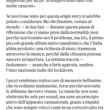
sopportati per un po’ di tempo e sono nate così
molte canzoni».
Se non fosse stato per questa
origin story
si sarebbe
potuto considerare
Ma che Diamine
, venuto al
mondo — in due fasi — durante questa pausa di
riflessione che ci siamo presi dalla normalità (non
perché non fossimo noi il problema, ma lei), il primo
piccolo grande album nativo pandemico che l’Italia
abbia prodotto: una richiesta di aiuto, trasmessa
attraverso la musica, perché dalla chiusura potesse
nascere un’apertura. La settima traccia —
Isolamento
— neanche a farlo apposta, sembra
l’inno nazionale indie del lockdown.
I pezzi sembrano traboccare di memorie bellissime
che ricordiamo malamente, forse perché non tutte
le abbiamo davvero vissute. Le musiche non sono
elettroniche solo per sound, ma sono un principio
attivo dell’apparato cantautorale, grazie a impulsi
che sono sempre veloci come in un cortocircuito tra