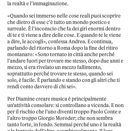
la realtà e l’immaginazione.
«Quando sei immerso nelle cose reali puoi scoprire
che dietro di esse c’è tutto un mondo poetico e
surreale. È l’inconscio che fa dei giri enormi dentro
di te e ti viene a dire delle cose. E quando te le viene
a dire, le accogli», confessa Andrea. E continua,
parlando del ritorno a Roma dopo la fine del ritiro
montanaro: «Sono tornato in città anche perché
l’andare fuori per trovare me stesso, dopo due anni e
mezzo, si era rivelato un mezzo fallimento,
soprattutto perché trovare te stesso, quando sei
solo, è facile. È parlando e stando con gli altri che ti
rendi conto davvero di chi sei».
Per Diamine creare musica è principalmente
un’attività consolare: si controllano a vicenda. E non
per il rischio che l’uno diventi troppo Paolo Conte e
l’altro troppo Giorgio Moroder; che non sembra
tanto forte, in fondo. Semmai perché uno è la realtà
e la fantasia dell’altro, scambievolmente. Il loro