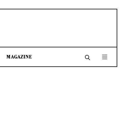
MAGAZINE
SHARE
SHARE