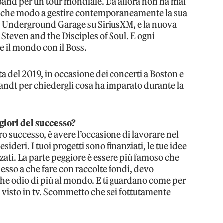
 Band per un tour mondiale. Da allora non ha mai
alche modo a gestire contemporaneamente la sua
io Underground Garage su SiriusXM, e la nuova
 Steven and the Disciples of Soul. E ogni
e il mondo con il Boss.
sta del 2019, in occasione dei concerti a Boston e
ndt per chiedergli cosa ha imparato durante la
ggiori del successo?
ro successo, è avere l’occasione di lavorare nel
sideri. I tuoi progetti sono finanziati, le tue idee
zzati. La parte peggiore è essere più famoso che
pesso a che fare con raccolte fondi, devo
 che odio di più al mondo. E ti guardano come per
 visto in tv. Scommetto che sei fottutamente