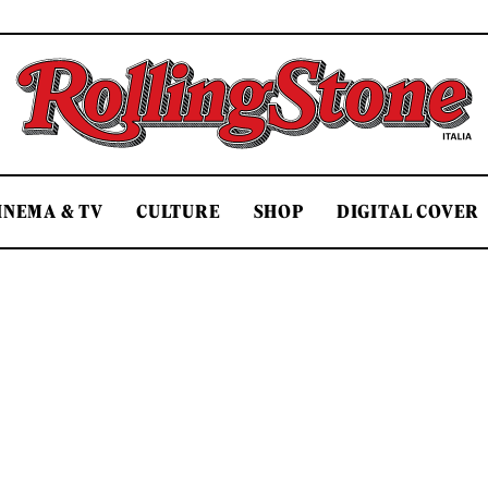
Rolling Stone Italia
INEMA & TV
CULTURE
SHOP
DIGITAL COVER