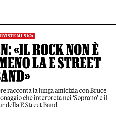
RVISTE MUSICA
N: «IL ROCK NON È
MENO LA E STREET
BAND»
tore racconta la lunga amicizia con Bruce
onaggio che interpreta nei ‘Soprano’ e il
r della E Street Band