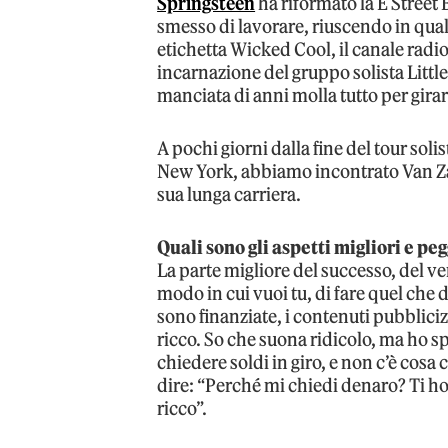
Springsteen
ha riformato la E Street
smesso di lavorare, riuscendo in qu
etichetta Wicked Cool, il canale rad
incarnazione del gruppo solista Little
manciata di anni molla tutto per girar
A pochi giorni dalla fine del tour soli
New York, abbiamo incontrato Van Za
sua lunga carriera.
Quali sono gli aspetti migliori e pe
La parte migliore del successo, del ve
modo in cui vuoi tu, di fare quel che de
sono finanziate, i contenuti pubblici
ricco. So che suona ridicolo, ma ho s
chiedere soldi in giro, e non c’è cosa
dire: “Perché mi chiedi denaro? Ti ho
ricco”.