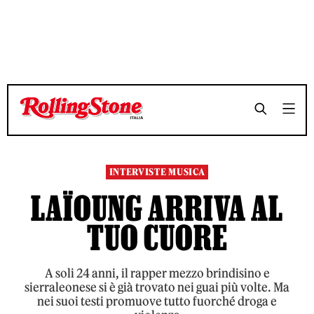
TEMPO DI LETTURA 15 MINUTI
TEMPO DI LETTURA 15 MINUTI
SHARE
SHARE
INTERVISTE MUSICA
LAÏOUNG ARRIVA AL
TUO CUORE
A soli 24 anni, il rapper mezzo brindisino e
sierraleonese si è già trovato nei guai più volte. Ma
nei suoi testi promuove tutto fuorché droga e