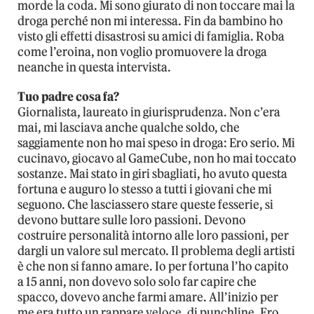
morde la coda. Mi sono giurato di non toccare mai la
droga perché non mi interessa. Fin da bambino ho
visto gli effetti disastrosi su amici di famiglia. Roba
come l’eroina, non voglio promuovere la droga
neanche in questa intervista.
Tuo padre cosa fa?
Giornalista, laureato in giurisprudenza. Non c’era
mai, mi lasciava anche qualche soldo, che
saggiamente non ho mai speso in droga: Ero serio. Mi
cucinavo, giocavo al GameCube, non ho mai toccato
sostanze. Mai stato in giri sbagliati, ho avuto questa
fortuna e auguro lo stesso a tutti i giovani che mi
seguono. Che lasciassero stare queste fesserie, si
devono buttare sulle loro passioni. Devono
costruire personalità intorno alle loro passioni, per
dargli un valore sul mercato. Il problema degli artisti
è che non si fanno amare. Io per fortuna l’ho capito
a 15 anni, non dovevo solo solo far capire che
spacco, dovevo anche farmi amare. All’inizio per
me era tutto un rappare veloce, di punchline. Ero