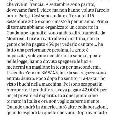
che vive in Francia. A settembre sono partito,
dovevamo fare il video ma non hanno voluto farcelo
fare a Parigi. Così sono andato a Toronto il 15
Settembre 2015 e sono rimasto lì per un anno. Prima
di tornare abbiamo organizzato un concerto in
Guadalupe, quindi ci sono andato direttamente da
Montreal. Lui è arrivato alle 5 di mattina, con la
gente che ha pagato 45€ per vederlo cantare… ha
fatto una performance pessima, la gente è
impazzita, volevano ucciderlo. Io sono scappato
nelle logge, hanno dovuto spegnere le luci e
mettermi un maglione in testa per nascondermi.
Uscendo c’era un BMW X5, lui e la sua ragazza sono
entrati dentro. Poco dopo ho sentito “Ta-ta-ta!” ho
visto i buchi nella macchina. Poi sono scappati in
Aeroporto, il produttore aveva pagato 42.000€ per
un jet privato ed è sparito. Io a quel punto sono
tornato in Italia e ora non voglio saperne niente.
Quando andrò in America farò altre collaborazioni,
quando esplodi fai quello che vuoi. Dopo aver fatto