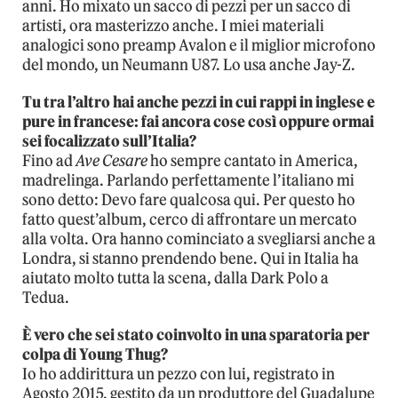
anni. Ho mixato un sacco di pezzi per un sacco di
artisti, ora masterizzo anche. I miei materiali
analogici sono preamp Avalon e il miglior microfono
del mondo, un Neumann U87. Lo usa anche Jay-Z.
Tu tra l’altro hai anche pezzi in cui rappi in inglese e
pure in francese: fai ancora cose così oppure ormai
sei focalizzato sull’Italia?
Fino ad
Ave Cesare
ho sempre cantato in America,
madrelinga. Parlando perfettamente l’italiano mi
sono detto: Devo fare qualcosa qui. Per questo ho
fatto quest’album, cerco di affrontare un mercato
alla volta. Ora hanno cominciato a svegliarsi anche a
Londra, si stanno prendendo bene. Qui in Italia ha
aiutato molto tutta la scena, dalla Dark Polo a
Tedua.
È vero che sei stato coinvolto in una sparatoria per
colpa di Young Thug?
Io ho addirittura un pezzo con lui, registrato in
Agosto 2015, gestito da un produttore del Guadalupe