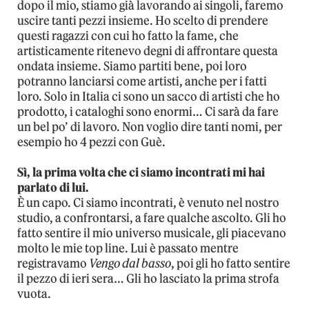
dopo il mio, stiamo già lavorando ai singoli, faremo
uscire tanti pezzi insieme. Ho scelto di prendere
questi ragazzi con cui ho fatto la fame, che
artisticamente ritenevo degni di affrontare questa
ondata insieme. Siamo partiti bene, poi loro
potranno lanciarsi come artisti, anche per i fatti
loro. Solo in Italia ci sono un sacco di artisti che ho
prodotto, i cataloghi sono enormi… Ci sarà da fare
un bel po’ di lavoro. Non voglio dire tanti nomi, per
esempio ho 4 pezzi con Guè.
Sì, la prima volta che ci siamo incontrati mi hai
parlato di lui.
È un capo. Ci siamo incontrati, è venuto nel nostro
studio, a confrontarsi, a fare qualche ascolto. Gli ho
fatto sentire il mio universo musicale, gli piacevano
molto le mie top line. Lui è passato mentre
registravamo
Vengo dal basso
, poi gli ho fatto sentire
il pezzo di ieri sera… Gli ho lasciato la prima strofa
vuota.