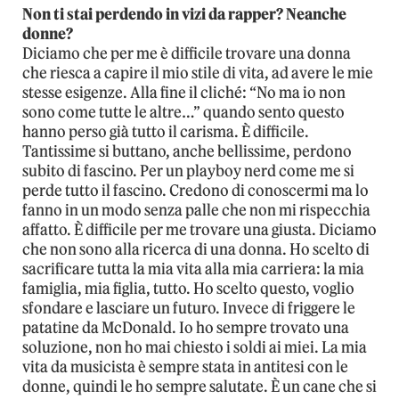
Non ti stai perdendo in vizi da rapper? Neanche
donne?
Diciamo che per me è difficile trovare una donna
che riesca a capire il mio stile di vita, ad avere le mie
stesse esigenze. Alla fine il cliché: “No ma io non
sono come tutte le altre…” quando sento questo
hanno perso già tutto il carisma. È difficile.
Tantissime si buttano, anche bellissime, perdono
subito di fascino. Per un playboy nerd come me si
perde tutto il fascino. Credono di conoscermi ma lo
fanno in un modo senza palle che non mi rispecchia
affatto. È difficile per me trovare una giusta. Diciamo
che non sono alla ricerca di una donna. Ho scelto di
sacrificare tutta la mia vita alla mia carriera: la mia
famiglia, mia figlia, tutto. Ho scelto questo, voglio
sfondare e lasciare un futuro. Invece di friggere le
patatine da McDonald. Io ho sempre trovato una
soluzione, non ho mai chiesto i soldi ai miei. La mia
vita da musicista è sempre stata in antitesi con le
donne, quindi le ho sempre salutate. È un cane che si