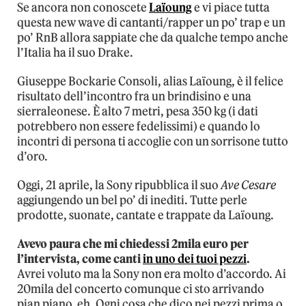
Se ancora non conoscete
Laïoung
e vi piace tutta
questa new wave di cantanti/rapper un po’ trap e un
po’ RnB allora sappiate che da qualche tempo anche
l’Italia ha il suo Drake.
Giuseppe Bockarie Consoli, alias Laïoung, è il felice
risultato dell’incontro fra un brindisino e una
sierraleonese. È alto 7 metri, pesa 350 kg (i dati
potrebbero non essere fedelissimi) e quando lo
incontri di persona ti accoglie con un sorrisone tutto
d’oro.
Oggi, 21 aprile, la Sony ripubblica il suo
Ave Cesare
aggiungendo un bel po’ di inediti. Tutte perle
prodotte, suonate, cantate e trappate da Laïoung.
Avevo paura che mi chiedessi 2mila euro per
l’intervista, come canti
in uno dei tuoi pezzi
.
Avrei voluto ma la Sony non era molto d’accordo. Ai
20mila del concerto comunque ci sto arrivando
pian piano, eh. Ogni cosa che dico nei pezzi prima o