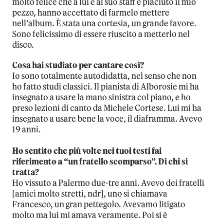
molto felice che a lui e al suo staff è piaciuto il mio
pezzo, hanno accettato di farmelo mettere
nell’album. È stata una cortesia, un grande favore.
Sono felicissimo di essere riuscito a metterlo nel
disco.
Cosa hai studiato per cantare così?
Io sono totalmente autodidatta, nel senso che non
ho fatto studi classici. Il pianista di Alborosie mi ha
insegnato a usare la mano sinistra col piano, e ho
preso lezioni di canto da Michele Cortese. Lui mi ha
insegnato a usare bene la voce, il diaframma. Avevo
19 anni.
Ho sentito che più volte nei tuoi testi fai
riferimento a “un fratello scomparso”. Di chi si
tratta?
Ho vissuto a Palermo due-tre anni. Avevo dei fratelli
[amici molto stretti, ndr], uno si chiamava
Francesco, un gran pettegolo. Avevamo litigato
molto ma lui mi amava veramente. Poi si è