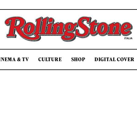
Rolling Stone Italia
INEMA & TV
CULTURE
SHOP
DIGITAL COVER