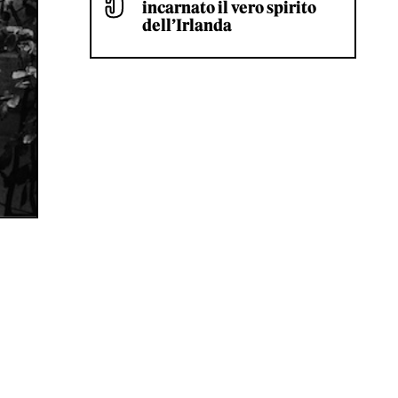
incarnato il vero spirito
dell’Irlanda