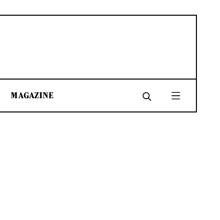
MAGAZINE
SHARE
SHARE