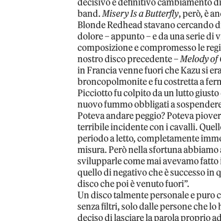
decisivo e definitivo cambiamento di r
band.
Misery Is a Butterfly
, però, è a
Blonde Redhead stavano cercando di 
dolore – appunto – e da una serie di 
composizione e compromesso le regis
nostro disco precedente –
Melody of
in Francia venne fuori che Kazu si er
broncopolmonite e fu costretta a fer
Picciotto fu colpito da un lutto giusto
nuovo fummo obbligati a sospendere 
Poteva andare peggio? Poteva piovere
terribile incidente con i cavalli. Que
periodo a letto, completamente immobi
misura. Però nella sfortuna abbiamo a
svilupparle come mai avevamo fatto in
quello di negativo che è successo in q
disco che poi è venuto fuori”.
Un disco talmente personale e puro c
senza filtri, solo dalle persone che 
deciso di lasciare la parola propri