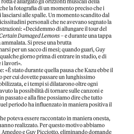
otta e allargato gli orizzonti musicali della
nche la fotografia di un momento preciso che i
lasciarsi alle spalle. Un momento scandito dal
vicissitudini personali che ne avevano segnato la
trazioni: «Decidemmo di allungare il tour del
 Certain Damaged Lemons
– e durante una tappa
a ammalata. Si prese una brutta
marsi per un sacco di mesi; quando guarì, Guy
 qualche giorno prima di entrare in studio, e di
i lavori».
: «È stato durante quella pausa che Kazu ebbe il
llo per cui dovette passare un lunghissimo
lizzata, e i tempi si dilatarono oltre ogni
vuto la possibilità di tornare sulle canzoni e
 passato e alla fine possiamo dire che tutto
uel periodo ha influenzato in maniera positiva il
he poteva essere raccontato in maniera onesta,
lo hanno realizzato. Per questo motivo abbiamo
o ad Amedeo e Guy Picciotto, eliminando domande