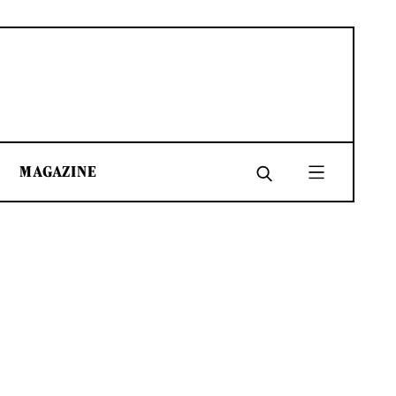
MAGAZINE
SHARE
SHARE