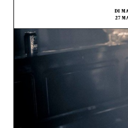
DI
MA
27 M