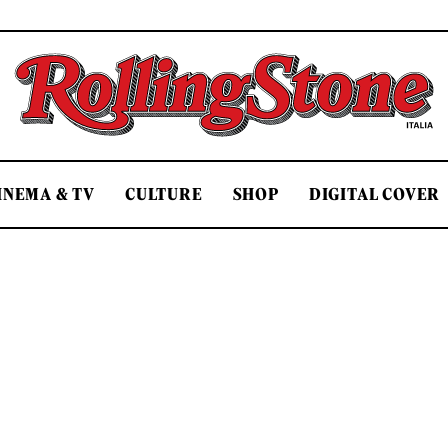
Rolling Stone Italia
INEMA & TV
CULTURE
SHOP
DIGITAL COVER