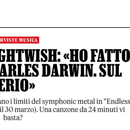
RVISTE MUSICA
IGHTWISH: «HO FATT
HARLES DARWIN. SUL
ERIO»
no i limiti del symphonic metal in "Endles
 il 30 marzo). Una canzone da 24 minuti vi
basta?