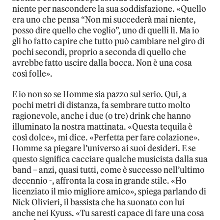
niente per nascondere la sua soddisfazione. «Quello
era uno che pensa “Non mi succederà mai niente,
posso dire quello che voglio”, uno di quelli lì. Ma io
gli ho fatto capire che tutto può cambiare nel giro di
pochi secondi, proprio a seconda di quello che
avrebbe fatto uscire dalla bocca. Non è una cosa
così folle».
E io non so se Homme sia pazzo sul serio. Qui, a
pochi metri di distanza, fa sembrare tutto molto
ragionevole, anche i due (o tre) drink che hanno
illuminato la nostra mattinata. «Questa tequila è
così dolce», mi dice. «Perfetta per fare colazione».
Homme sa piegare l’universo ai suoi desideri. E se
questo significa cacciare qualche musicista dalla sua
band – anzi, quasi tutti, come è successo nell’ultimo
decennio -, affronta la cosa in grande stile. «Ho
licenziato il mio migliore amico», spiega parlando di
Nick Olivieri, il bassista che ha suonato con lui
anche nei Kyuss. «Tu saresti capace di fare una cosa