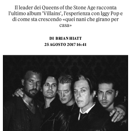
Il leader dei Queens of the Stone Age racconta
l'ultimo album 'Villains', l'esperienza con Iggy Pop e
di come sta crescendo «quei nani che girano per
casa»
DI
BRIAN HIATT
25 AGOSTO 2017 16:41