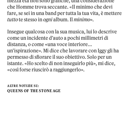
mezza età non sono granché, una considerazione
che Homme trova seccante. «Il minimo che devi
fare, se sei in una band per tutta la tua vita, è mettere
tutto
te stesso in
ogni
album. Il
minimo
».
Insegue qualcosa con la sua musica, lui lo descrive
come un incidente d’auto a pochi millimetri di
distanza, o come «una voce interiore…
un’ispirazione». Mi dice che lavorare con Iggy gli ha
permesso di sfiorare il suo obiettivo. Solo per un
istante. «Ho scelto di non inseguirlo più», mi dice,
«così forse riuscirò a raggiungerlo».
ALTRE NOTIZIE SU:
QUEENS OF THE STONE AGE