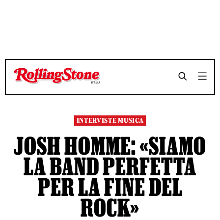
TEMPO DI LETTURA 7 MINUTI
TEMPO DI LETTURA 7 MINUTI
SHARE
SHARE
INTERVISTE MUSICA
JOSH HOMME: «SIAMO
LA BAND PERFETTA
PER LA FINE DEL
ROCK»