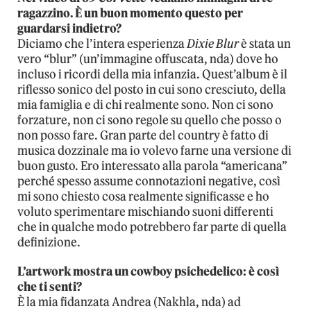
ragazzino. È un buon momento questo per
guardarsi indietro?
Diciamo che l’intera esperienza
Dixie Blur
è stata un
vero “blur” (un’immagine offuscata, nda) dove ho
incluso i ricordi della mia infanzia. Quest’album è il
riflesso sonico del posto in cui sono cresciuto, della
mia famiglia e di chi realmente sono. Non ci sono
forzature, non ci sono regole su quello che posso o
non posso fare. Gran parte del country è fatto di
musica dozzinale ma io volevo farne una versione di
buon gusto. Ero interessato alla parola “americana”
perché spesso assume connotazioni negative, così
mi sono chiesto cosa realmente significasse e ho
voluto sperimentare mischiando suoni differenti
che in qualche modo potrebbero far parte di quella
definizione.
L’artwork mostra un cowboy psichedelico: è così
che ti senti?
È la mia fidanzata Andrea (Nakhla, nda) ad