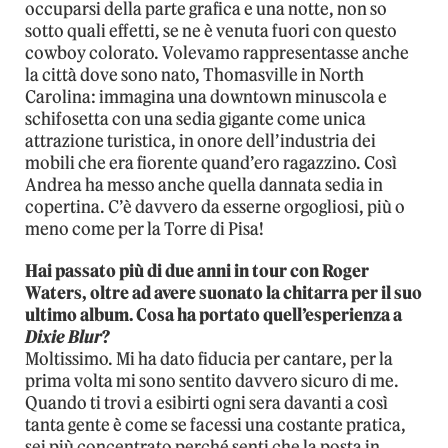
occuparsi della parte grafica e una notte, non so
sotto quali effetti, se ne è venuta fuori con questo
cowboy colorato. Volevamo rappresentasse anche
la città dove sono nato, Thomasville in North
Carolina: immagina una downtown minuscola e
schifosetta con una sedia gigante come unica
attrazione turistica, in onore dell’industria dei
mobili che era fiorente quand’ero ragazzino. Così
Andrea ha messo anche quella dannata sedia in
copertina. C’è davvero da esserne orgogliosi, più o
meno come per la Torre di Pisa!
Hai passato più di due anni in tour con Roger
Waters, oltre ad avere suonato la chitarra per il suo
ultimo album. Cosa ha portato quell’esperienza a
Dixie Blur
?
Moltissimo. Mi ha dato fiducia per cantare, per la
prima volta mi sono sentito davvero sicuro di me.
Quando ti trovi a esibirti ogni sera davanti a così
tanta gente è come se facessi una costante pratica,
sei più concentrato perché senti che la posta in