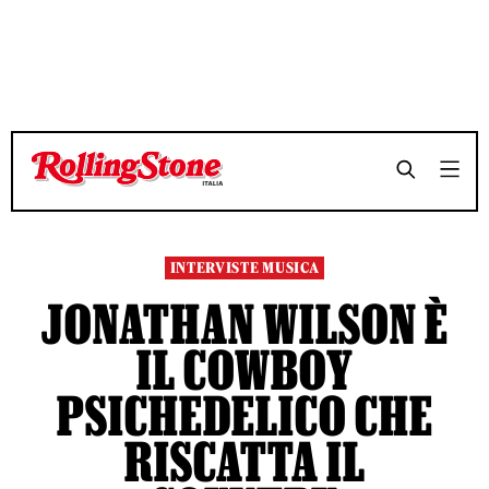
TEMPO DI LETTURA 9 MINUTI
TEMPO DI LETTURA 9 MINUTI
SHARE
SHARE
INTERVISTE MUSICA
JONATHAN WILSON È
IL COWBOY
PSICHEDELICO CHE
RISCATTA IL