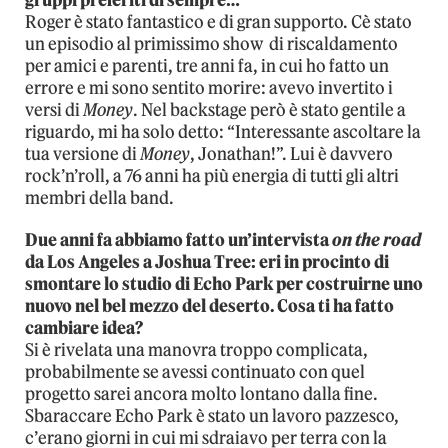
Roger è stato fantastico e di gran supporto. Cè stato
un episodio al primissimo show
di riscaldamento
per amici e parenti, tre anni fa, in cui ho fatto un
errore e mi sono sentito morire: avevo invertito i
versi di
Money
. Nel backstage però è stato gentile a
riguardo, mi ha solo detto: “Interessante ascoltare la
tua versione di
Money
, Jonathan!”. Lui è davvero
rock’n’roll, a 76 anni ha più energia di tutti gli altri
membri della band.
Due anni fa abbiamo fatto un’intervista
on the road
da Los Angeles a Joshua Tree: eri in procinto di
smontare lo studio di Echo Park per costruirne uno
nuovo nel bel mezzo del deserto. Cosa ti ha fatto
cambiare idea?
Si è rivelata una manovra troppo complicata,
probabilmente se avessi continuato con quel
progetto sarei ancora molto lontano dalla fine.
Sbaraccare Echo Park è stato un lavoro pazzesco,
c’erano giorni in cui mi sdraiavo per terra con la