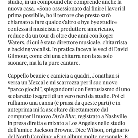
studio, in un compound che comprende anche la
nuova casa. «Sono ossessionato dal finire i lavori il
prima possibile, ho il terrore che presto sarò
chiamato a fare qualcos’altro e bye bye studio»
confessa il musicista e produttore americano,
reduce da un tour di oltre due anni con Roger
Waters, di cui è stato direttore musicale, chitarrista
e backing vocalist. In pratica faceva le veci di David
Gilmour, come chi una chitarra non la sa solo
suonare, ma la fa pure cantare.
Cappello beanie e camicia a quadri, Jonathan si
versa un Mezcal e mi scarrozza per il suo nuovo
“parco giochi”, spiegandomi con l’entusiasmo di uno
scolaretto i segreti di un vero nerd da studio. Poi ci
rulliamo una canna (è prassi da queste parti) e in
anteprima mi fa ascoltare direttamente dal
computer il nuovo
Dixie Blur
, registrato a Nashville
in presa diretta e mixato a Los Angeles nello studio
dell’amico Jackson Browne. Dice Wilson, originario
del North Carolina: «È un album molto personale. E