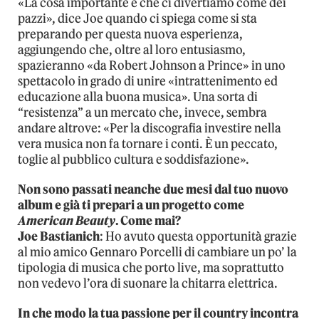
«La cosa importante è che ci divertiamo come dei
pazzi», dice Joe quando ci spiega come si sta
preparando per questa nuova esperienza,
aggiungendo che, oltre al loro entusiasmo,
spazieranno «da Robert Johnson a Prince» in uno
spettacolo in grado di unire «intrattenimento ed
educazione alla buona musica». Una sorta di
“resistenza” a un mercato che, invece, sembra
andare altrove: «Per la discografia investire nella
vera musica non fa tornare i conti. È un peccato,
toglie al pubblico cultura e soddisfazione».
Non sono passati neanche due mesi dal tuo nuovo
album e già ti prepari a un progetto come
American Beauty
. Come mai?
Joe Bastianich
: Ho avuto questa opportunità grazie
al mio amico Gennaro Porcelli di cambiare un po’ la
tipologia di musica che porto live, ma soprattutto
non vedevo l’ora di suonare la chitarra elettrica.
In che modo la tua passione per il country incontra