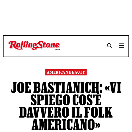
TEMPO DI LETTURA 7 MINUTI
TEMPO DI LETTURA 7 MINUTI
SHARE
SHARE
AMERICAN BEAUTY
JOE BASTIANICH: «VI
SPIEGO COS’È
DAVVERO IL FOLK
AMERICANO»