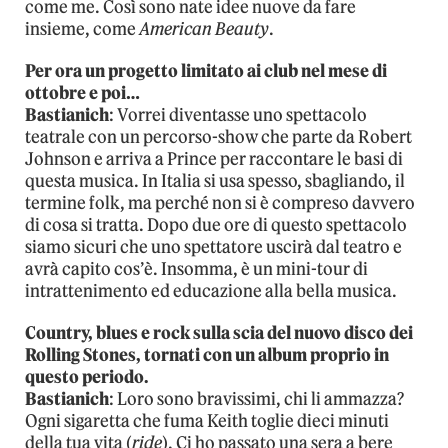
come me. Così sono nate idee nuove da fare
insieme, come
American Beauty
.
Per ora un progetto limitato ai club nel mese di
ottobre e poi…
Bastianich
: Vorrei diventasse uno spettacolo
teatrale con un percorso-show che parte da Robert
Johnson e arriva a Prince per raccontare le basi di
questa musica. In Italia si usa spesso, sbagliando, il
termine folk, ma perché non si è compreso davvero
di cosa si tratta. Dopo due ore di questo spettacolo
siamo sicuri che uno spettatore uscirà dal teatro e
avrà capito cos’è. Insomma, è un mini-tour di
intrattenimento ed educazione alla bella musica.
Country, blues e rock sulla scia del nuovo disco dei
Rolling Stones, tornati con un album proprio in
questo periodo.
Bastianich
: Loro sono bravissimi, chi li ammazza?
Ogni sigaretta che fuma Keith toglie dieci minuti
della tua vita (
ride
). Ci ho passato una sera a bere