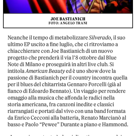
JOE BASTIANICH
FOTO: ANGELO TRANI
Neanche il tempo di metabolizzare
Silverado
, il suo
ultimo EP uscito a fine luglio, che ci ritroviamo a
chiacchierare con Joe Bastianich di un nuovo
progetto che prenderà il via l’8 ottobre dal Blue
Note di Milano e proseguirà in altri live club. Si
intitola
American Beauty
ed è uno show dove la
passione di Bastianich per il country incontra quella
per il blues del chitarrista Gennaro Porcelli (già al
fianco di Edoardo Bennato). Un viaggio per rendere
omaggio alla musica che affonda le radici nella
storia americana, fra canzoni inedite e classici
riarrangiati e portati dal vivo con una band formata
da Enrico Cecconi alla batteria, Renato Marcianò al
basso e Paolo “Pewee” Durante a piano e Hammond.