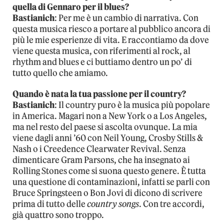
quella di Gennaro per il blues?
Bastianich
: Per me è un cambio di narrativa. Con
questa musica riesco a portare al pubblico ancora di
più le mie esperienze di vita. E raccontiamo da dove
viene questa musica, con riferimenti al rock, al
rhythm and blues e ci buttiamo dentro un po’ di
tutto quello che amiamo.
Quando è nata la tua passione per il country?
Bastianich
: Il country puro è la musica più popolare
in America. Magari non a New York o a Los Angeles,
ma nel resto del paese si ascolta ovunque. La mia
viene dagli anni ’60 con Neil Young, Crosby Stills &
Nash o i Creedence Clearwater Revival. Senza
dimenticare Gram Parsons, che ha insegnato ai
Rolling Stones come si suona questo genere. È tutta
una questione di contaminazioni, infatti se parli con
Bruce Springsteen o Bon Jovi di dicono di scrivere
prima di tutto delle
country songs
. Con tre accordi,
già quattro sono troppo.