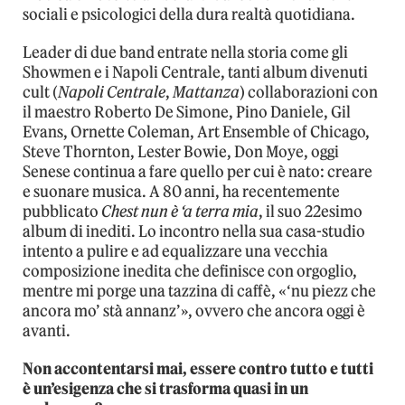
sociali e psicologici della dura realtà quotidiana.
Leader di due band entrate nella storia come gli
Showmen e i Napoli Centrale, tanti album divenuti
cult (
Napoli Centrale
,
Mattanza
) collaborazioni con
il maestro Roberto De Simone, Pino Daniele, Gil
Evans, Ornette Coleman, Art Ensemble of Chicago,
Steve Thornton, Lester Bowie, Don Moye, oggi
Senese continua a fare quello per cui è nato: creare
e suonare musica. A 80 anni, ha recentemente
pubblicato
Chest nun è ‘a terra mia
, il suo 22esimo
album di inediti. Lo incontro nella sua casa-studio
intento a pulire e ad equalizzare una vecchia
composizione inedita che definisce con orgoglio,
mentre mi porge una tazzina di caffè, «‘nu piezz che
ancora mo’ stà annanz’», ovvero che ancora oggi è
avanti.
Non accontentarsi mai, essere contro tutto e tutti
è un’esigenza che si trasforma quasi in un