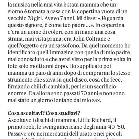
la musica nella mia vita è stata mamma che un
giorno è tornata a casa con la copertina vuota di un
vecchio 78 giri. Avevo 7 anni. Mi disse: «Jè guarda
questo signore, è come tuo padre…». In copertina
c’era un uomo di colore con in mano una cosa
strana, mai vista prima: era John Coltrane e
quell’oggetto era un sassofono. Da quel momento ho
identificato quell’immagine con quella di mio padre
mai conosciuto e che avrei visto per la prima volta in
foto solo molti anni dopo. Ho supplicato poi
mamma un paio di anni dopo di comprarmi lo stesso
strumento che stava su quel disco, cosa che fece,
firmando chili di cambiali, per lei un sacrificio
enorme. Da allora sono passati 70 anni e non sono
mai stato un giorno lontano dal mio sax.
Cosa ascoltavi? Cosa studiavi?
Ascoltavo i dischi di mamma, Little Richard, il
primo rock, lo swing americano degli anni ’40-’50.
Passavo ore nei mercatini dell’usato e nei piccoli