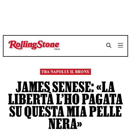
TEMPO DI LETTURA 14 MINUTI
TEMPO DI LETTURA 14 MINUTI
SHARE
SHARE
TRA NAPOLI E IL BRONX
JAMES SENESE: «LA
LIBERTÀ L’HO PAGATA
SU QUESTA MIA PELLE
NERA»