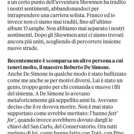
a un certo punto dell’avventura Showmen ha tradito
i nostri sentimenti, abbandonandoci per
intraprendere una carriera solista. Franco ed io
invece non ci siamo mai traditi, fino all’ultimo
album
‘O sanghe
. Non abbiamo mai separato i nostri
sentimenti. Dopo gli Showmen anzi ci siamo trovati
ancora più uniti, scegliendo di percorrere insieme
nuove strade.
Recentemente è scomparsa un altro persona a cui
tenevi molto, il maestro Roberto De Simone.
Anche De Simone in qualche modo è stato bullizzato
come me anche se per motivi diversi. Lui è stato un
genio, troppo genio per chi comanda e muove i fili
del sistema. A De Simone lo avevano
metaforicamente già seppellito anni fa. Avevano
deciso che il re doveva morire. Non è mai stato
supportato come avrebbe meritato: l’hanno
fatt’
for’
, quando invece avrebbero dovuto dargli le
chiavi del San Carlo, del Conservatorio. Ora tutti
parlano di lui, come hanno fatto con Totò, con Pino,