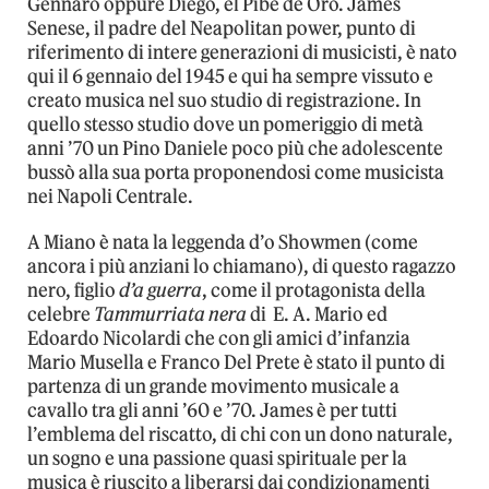
Gennaro oppure Diego, el Pibe de Oro. James
Senese, il padre del Neapolitan power, punto di
riferimento di intere generazioni di musicisti, è nato
qui il 6 gennaio del 1945 e qui ha sempre vissuto e
creato musica nel suo studio di registrazione. In
quello stesso studio dove un pomeriggio di metà
anni ’70 un Pino Daniele poco più che adolescente
bussò alla sua porta proponendosi come musicista
nei Napoli Centrale.
A Miano è nata la leggenda d’o Showmen (come
ancora i più anziani lo chiamano), di questo ragazzo
nero, figlio
d’a guerra
, come il protagonista della
celebre
Tammurriata nera
di E. A. Mario ed
Edoardo Nicolardi che con gli amici d’infanzia
Mario Musella e Franco Del Prete è stato il punto di
partenza di un grande movimento musicale a
cavallo tra gli anni ’60 e ’70. James è per tutti
l’emblema del riscatto, di chi con un dono naturale,
un sogno e una passione quasi spirituale per la
musica è riuscito a liberarsi dai condizionamenti