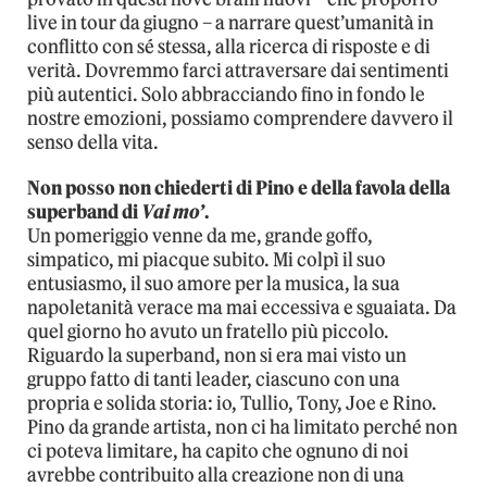
live in tour da giugno – a narrare quest’umanità in
conflitto con sé stessa, alla ricerca di risposte e di
verità. Dovremmo farci attraversare dai sentimenti
più autentici. Solo abbracciando fino in fondo le
nostre emozioni, possiamo comprendere davvero il
senso della vita.
Non posso non chiederti di Pino e della favola della
superband di
Vai mo’
.
Un pomeriggio venne da me, grande goffo,
simpatico, mi piacque subito. Mi colpì il suo
entusiasmo, il suo amore per la musica, la sua
napoletanità verace ma mai eccessiva e sguaiata. Da
quel giorno ho avuto un fratello più piccolo.
Riguardo la superband, non si era mai visto un
gruppo fatto di tanti leader, ciascuno con una
propria e solida storia: io, Tullio, Tony, Joe e Rino.
Pino da grande artista, non ci ha limitato perché non
ci poteva limitare, ha capito che ognuno di noi
avrebbe contribuito alla creazione non di una