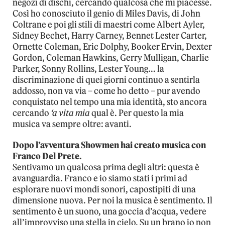
negozi di dischi, cercando qualcosa che mi piacesse.
Così ho conosciuto il genio di Miles Davis, di John
Coltrane e poi gli stili di maestri come Albert Ayler,
Sidney Bechet, Harry Carney, Bennet Lester Carter,
Ornette Coleman, Eric Dolphy, Booker Ervin, Dexter
Gordon, Coleman Hawkins, Gerry Mulligan, Charlie
Parker, Sonny Rollins, Lester Young… la
discriminazione di quei giorni continuo a sentirla
addosso, non va via – come ho detto – pur avendo
conquistato nel tempo una mia identità, sto ancora
cercando
‘a vita mia
qual è. Per questo la mia
musica va sempre oltre: avanti.
Dopo l’avventura Showmen hai creato musica con
Franco Del Prete.
Sentivamo un qualcosa prima degli altri: questa è
avanguardia. Franco e io siamo stati i primi ad
esplorare nuovi mondi sonori, capostipiti di una
dimensione nuova. Per noi la musica è sentimento. Il
sentimento è un suono, una goccia d’acqua, vedere
all’improvviso una stella in cielo. Su un brano io non