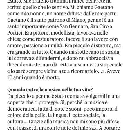
Esatto. Mio fratello d’anima Franco del Prete ha
scritto quello che io sentivo. Mi chiamo Gaetano
come mio nonno, un nome diffuso dalle mie parti:
Gaetano è il santo patrono di Miano, per noi è un
santo importante come San Gennaro, San Ciro a
Portici. Era pittore, modellista, lavorava nelle
chiese come restauratore, faceva il suo lavoro con
amore, passione e umiltà. Era piccolo di statura, ma
era grande in tutto. Quando mi sfottevano in strada,
lui correva a difendermi, e dopo mi abbracciava
dicendomi «Jè, nun dà retta a nisciuno, tu sì speciale
e io sarò sempre vicino a te a ricordartelo…». Avevo
10 anni quando è morto.
Quando entra la musica nella tua vita?
Da piccolo e per me è stato come avvolgermi in una
coperta che ti protegge. Sì, perché la musica è
democratica, fatta di note e suoni, poco importa il
colore della pelle, la lingua, il ceto sociale, la
cultura… Grazie alla musica non mi sono più difeso
con i cazzotti, ma con le note del mio sax. A portare