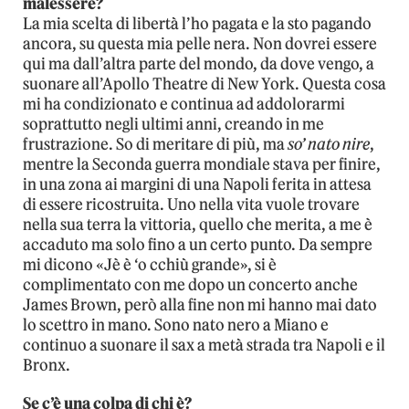
malessere?
La mia scelta di libertà l’ho pagata e la sto pagando
ancora, su questa mia pelle nera. Non dovrei essere
qui ma dall’altra parte del mondo, da dove vengo, a
suonare all’Apollo Theatre di New York. Questa cosa
mi ha condizionato e continua ad addolorarmi
soprattutto negli ultimi anni, creando in me
frustrazione. So di meritare di più, ma
so’ nato nire
,
mentre la Seconda guerra mondiale stava per finire,
in una zona ai margini di una Napoli ferita in attesa
di essere ricostruita. Uno nella vita vuole trovare
nella sua terra la vittoria, quello che merita, a me è
accaduto ma solo fino a un certo punto. Da sempre
mi dicono «Jè è ‘o cchiù grande», si è
complimentato con me dopo un concerto anche
James Brown, però alla fine non mi hanno mai dato
lo scettro in mano. Sono nato nero a Miano e
continuo a suonare il sax a metà strada tra Napoli e il
Bronx.
Se c’è una colpa di chi è?