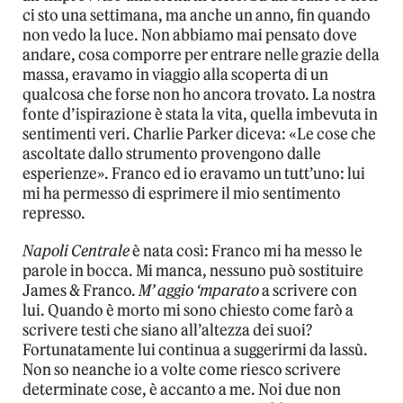
ci sto una settimana, ma anche un anno, fin quando
non vedo la luce. Non abbiamo mai pensato dove
andare, cosa comporre per entrare nelle grazie della
massa, eravamo in viaggio alla scoperta di un
qualcosa che forse non ho ancora trovato. La nostra
fonte d’ispirazione è stata la vita, quella imbevuta in
sentimenti veri. Charlie Parker diceva: «Le cose che
ascoltate dallo strumento provengono dalle
esperienze». Franco ed io eravamo un tutt’uno: lui
mi ha permesso di esprimere il mio sentimento
represso.
Napoli Centrale
è nata così: Franco mi ha messo le
parole in bocca. Mi manca, nessuno può sostituire
James & Franco.
M’ aggio ‘mparato
a scrivere con
lui. Quando è morto mi sono chiesto come farò a
scrivere testi che siano all’altezza dei suoi?
Fortunatamente lui continua a suggerirmi da lassù.
Non so neanche io a volte come riesco scrivere
determinate cose, è accanto a me. Noi due non