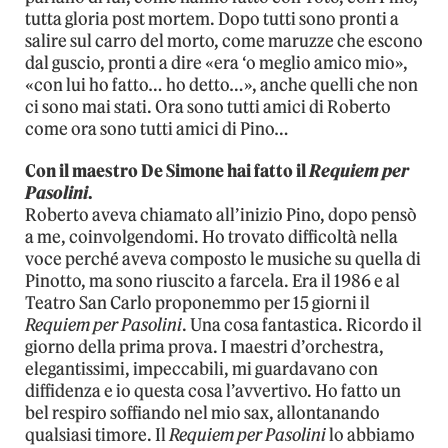
tutta gloria post mortem. Dopo tutti sono pronti a
salire sul carro del morto, come maruzze che escono
dal guscio, pronti a dire «era ‘o meglio amico mio»,
«con lui ho fatto… ho detto…», anche quelli che non
ci sono mai stati. Ora sono tutti amici di Roberto
come ora sono tutti amici di Pino…
Con il maestro De Simone hai fatto il
Requiem per
Pasolini
.
Roberto aveva chiamato all’inizio Pino, dopo pensò
a me, coinvolgendomi. Ho trovato difficoltà nella
voce perché aveva composto le musiche su quella di
Pinotto, ma sono riuscito a farcela. Era il 1986 e al
Teatro San Carlo proponemmo per 15 giorni il
Requiem per Pasolini
. Una cosa fantastica. Ricordo il
giorno della prima prova. I maestri d’orchestra,
elegantissimi, impeccabili, mi guardavano con
diffidenza e io questa cosa l’avvertivo. Ho fatto un
bel respiro soffiando nel mio sax, allontanando
qualsiasi timore. Il
Requiem per Pasolini
lo abbiamo