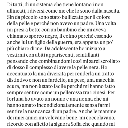
Di tutti, di un sistema che tiene lontano i non
allineati, i diversi come me che lo sono dalla nascita.
Sin da piccolo sono stato bullizzato per il colore
della pelle e perché non avevo un padre. Una volta
mi presi a botte con un bambino che mi aveva
chiamato sporco negro, il colmo perché essendo
anche lui un figlio della guerra, era appena un po’
più chiaro di me. Da adolescente ho iniziato a
vestirmi con abiti appariscenti, scintillanti
pensando che combinandomi così mi sarei scrollato
di dosso il complesso di avere la pelle nera. Ho
accentuato la mia diversità per renderla un tratto
distintivo e non un fardello, un peso, una macchia
scura, ma non è stato facile perché mi hanno fatto
sempre sentire come un pellerossa tra i cinesi. Per
fortuna ho avuto un nonno e una nonna che mi
hanno amato incondizionatamente senza farmi
sentire la mancanza di un padre. Anche le mamme
dei miei amici mi volevano bene, mi coccolavano,
ricordo con affetto la signora Sofia che quando mi