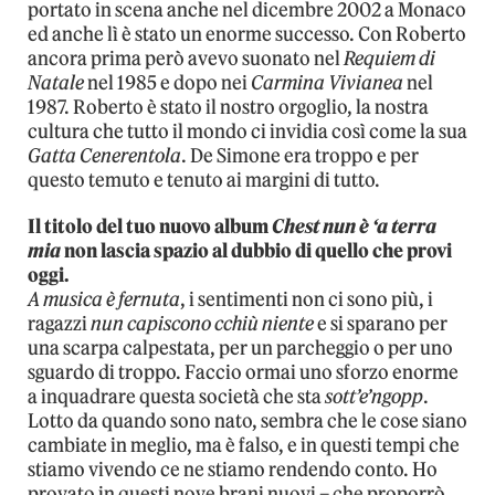
portato in scena anche nel dicembre 2002 a Monaco
ed anche lì è stato un enorme successo. Con Roberto
ancora prima però avevo suonato nel
Requiem di
Natale
nel 1985 e dopo nei
Carmina Vivianea
nel
1987. Roberto è stato il nostro orgoglio, la nostra
cultura che tutto il mondo ci invidia così come la sua
Gatta Cenerentola
. De Simone era troppo e per
questo temuto e tenuto ai margini di tutto.
Il titolo del tuo nuovo album
Chest nun è ‘a terra
mia
non lascia spazio al dubbio di quello che provi
oggi.
A musica è fernuta
, i sentimenti non ci sono più, i
ragazzi
nun capiscono cchiù niente
e si sparano per
una scarpa calpestata, per un parcheggio o per uno
sguardo di troppo. Faccio ormai uno sforzo enorme
a inquadrare questa società che sta
sott’e’ngopp
.
Lotto da quando sono nato, sembra che le cose siano
cambiate in meglio, ma è falso, e in questi tempi che
stiamo vivendo ce ne stiamo rendendo conto. Ho
provato in questi nove brani nuovi – che proporrò