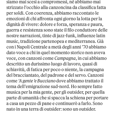
siamo mai scesi a compromessi, né abbiamo mai
strizzato l’occhio alla canzoncina da classifica fatta
per soldi. Con coerenza, abbiamo raccontato le
emozioni di chi affronta ogni giorno la lotta per la
dignità di vivere: dolore e forza, speranza e paura,
guerra e resistenza sono state il filo conduttore delle
nostre narrazioni, tinte di jazz-funk, influenze latin
music, tradizione partenopea e mediterranea. Già
con i Napoli Centrale a metà degli anni ’70 abbiamo
dato voce a chi in quel momento storico non aveva
voce, con canzoni come
Campagna
, in cui abbiamo
descritto un durissimo luogo di lavoro, quasi di
schiavitù, di fatica per poco o niente, la campagna
del bracciantato, del padrone e del servo. Canzoni
come
‘A gente ‘e Bucciano
dove abbiamo trattato il
tema dell’emigrazione sud-nord. Ho sempre fatto
musica per la mia gente, per gli outsider, per quella
parte di umanità che si spacca la schiena per portare
a casa un pezzo di pane e continuerò a farlo. Sono
nato in una terra di outsider: sono un outsider.