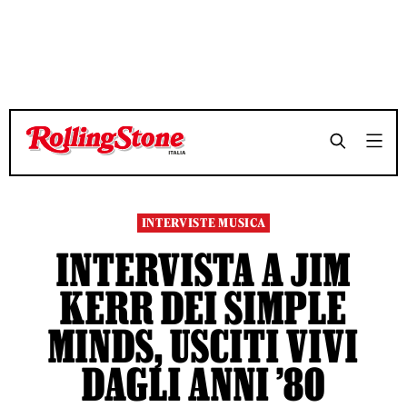
TEMPO DI LETTURA 5 MINUTI
TEMPO DI LETTURA 5 MINUTI
SHARE
SHARE
INTERVISTE MUSICA
INTERVISTA A JIM
KERR DEI SIMPLE
MINDS, USCITI VIVI
DAGLI ANNI ’80