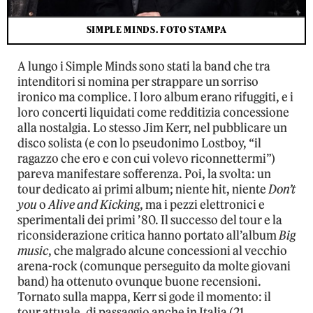
SIMPLE MINDS. FOTO STAMPA
A lungo i Simple Minds sono stati la band che tra
intenditori si nomina per strappare un sorriso
ironico ma complice. I loro album erano rifuggiti, e i
loro concerti liquidati come redditizia concessione
alla nostalgia. Lo stesso Jim Kerr, nel pubblicare un
disco solista (e con lo pseudonimo Lostboy, “il
ragazzo che ero e con cui volevo riconnettermi”)
pareva manifestare sofferenza. Poi, la svolta: un
tour dedicato ai primi album; niente hit, niente
Don’t
you
o
Alive and Kicking
, ma i pezzi elettronici e
sperimentali dei primi ’80. Il successo del tour e la
riconsiderazione critica hanno portato all’album
Big
music
, che malgrado alcune concessioni al vecchio
arena-rock (comunque perseguito da molte giovani
band) ha ottenuto ovunque buone recensioni.
Tornato sulla mappa, Kerr si gode il momento: il
tour attuale, di passaggio anche in Italia (21