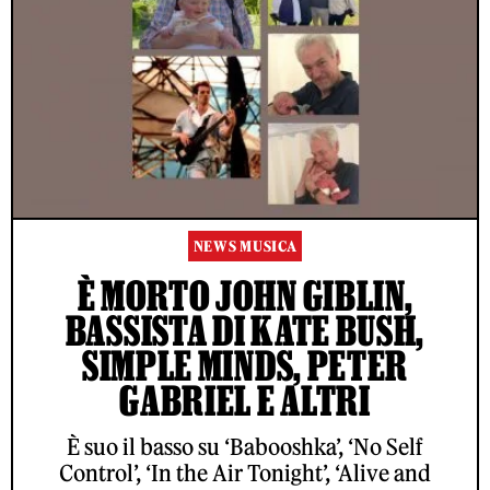
NEWS MUSICA
È MORTO JOHN GIBLIN,
BASSISTA DI KATE BUSH,
SIMPLE MINDS, PETER
GABRIEL E ALTRI
È suo il basso su ‘Babooshka’, ‘No Self
Control’, ‘In the Air Tonight’, ‘Alive and