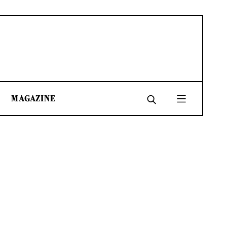
MAGAZINE
SHARE
SHARE