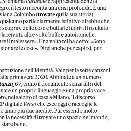
. Si chiama
Paranoie
e rappresenta bene la
legro, il testo racconta una crisi profonda. È una
Viviana Colombo (
trovate qui
la sua storia),
, qualcuno particolarmente istintivo direbbe che
scoprire delle cose e buttarle fuori». Il risultato
laceranti, altre volte buffe e autoironiche.
re il malessere». Una volta mi ha detto: «Sono
sionare le cose». Direi anche per capirsi, per
ostruzione dell’identità. Vale per le sette canzoni
 alla primavera 2020. Abbinate a un numero
stanza_07
, erano il documento senza filtri del
rovare un proprio linguaggio e una propria voce
ro, nel salotto di casa a Milano. Il discorso
EP digitale
Verso
che esce oggi e raccoglie le
mo anno più due inedite. Pur essendo molto
con la necessità di trovare uno spazio nel mondo,
di stare bene.