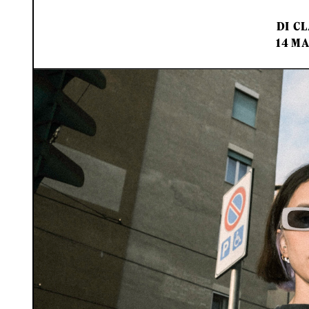
DI
CL
14 MA