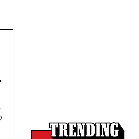
A
e
o