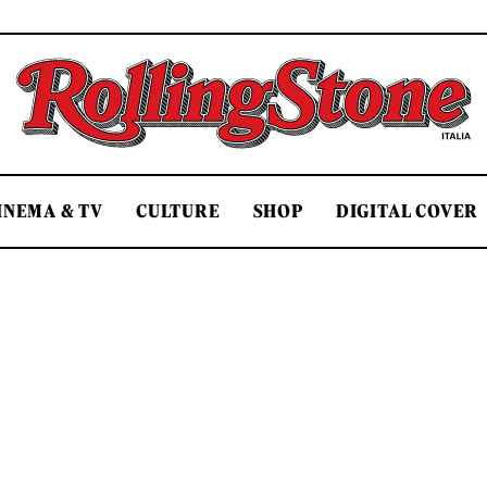
Rolling Stone Italia
INEMA & TV
CULTURE
SHOP
DIGITAL COVER