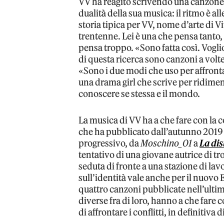
VV ha reagito scrivendo una canzone
dualità della sua musica: il ritmo è al
storia tipica per VV, nome d’arte di 
trentenne. Lei è una che pensa tanto
pensa troppo. «Sono fatta così. Voglio 
di questa ricerca sono canzoni a volte 
«Sono i due modi che uso per affronta
una drama girl che scrive per ridimen
conoscere se stessa e il mondo.
La musica di VV ha a che fare con la c
che ha pubblicato dall’autunno 2019
progressivo, da
Moschino_01
a
La di
tentativo di una giovane autrice di t
seduta di fronte a una stazione di lavo
sull’identità vale anche per il nuovo 
quattro canzoni pubblicate nell’ulti
diverse fra di loro, hanno a che fare 
di affrontare i conflitti, in definitiva 